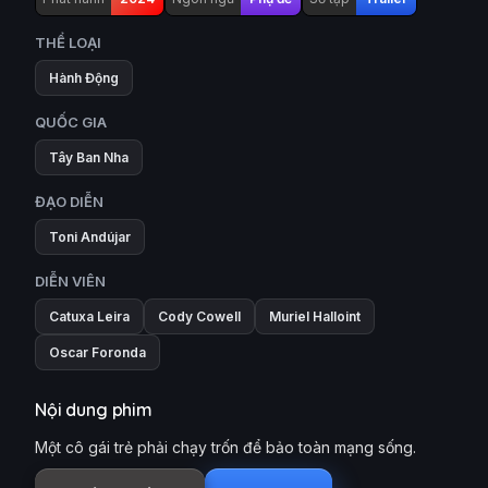
THỂ LOẠI
Hành Động
QUỐC GIA
Tây Ban Nha
ĐẠO DIỄN
Toni Andújar
DIỄN VIÊN
Catuxa Leira
Cody Cowell
Muriel Halloint
Oscar Foronda
Nội dung phim
Một cô gái trẻ phải chạy trốn để bảo toàn mạng sống.