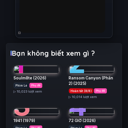
1
2
Bạn không biết xem gì ?
Soulm8te
(2026)
Ransom Canyon (Phần
2)
(2025)
Phim Lẻ
Phụ đề
3
4
Hoàn tất (8/8)
Phụ đề
▷ 10,023 lượt xem
▷ 10,014 lượt xem
1941
(1979)
72 GIỜ
(2026)
Phim Lẻ
Phụ đề
Phim Lẻ
Phụ đề