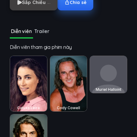
Sắp Chiếu
Chia sẻ
Diễn viên
Trailer
Diễn viên tham gia phim này
Muriel Halloint
Cody Cowell
Catuxa Leira