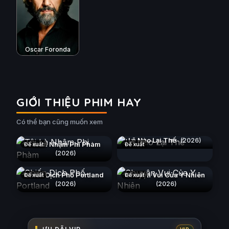
Oscar Foronda
GIỚI THIỆU PHIM HAY
Có thể bạn cũng muốn xem
Lẽ Nào Lại Thế
(2026)
Tôi Là Nhậm Phi Phàm
Đề xuất
Đề xuất
(2026)
Chiến Dịch Phố Portland
Chuyện Vui Của Y Nhiên
Đề xuất
Đề xuất
(2026)
(2026)