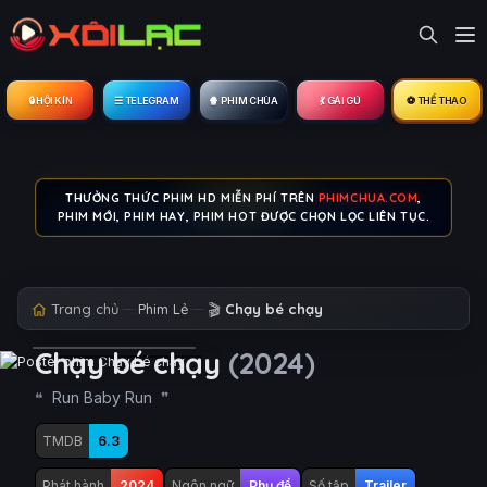
🔒︎ HỘI KÍN
☰ TELEGRAM
🍿 PHIM CHÙA
💃 GÁI GÚ
⚽ THỂ THAO
THƯỞNG THỨC PHIM HD MIỄN PHÍ TRÊN
PHIMCHUA.COM
,
PHIM MỚI, PHIM HAY, PHIM HOT ĐƯỢC CHỌN LỌC LIÊN TỤC.
Trang chủ
Phim Lẻ
🎬
Chạy bé chạy
Chạy bé chạy
(2024)
Run Baby Run
TMDB
6.3
Phát hành
2024
Ngôn ngữ
Phụ đề
Số tập
Trailer