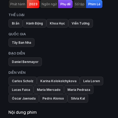
Phát hành
2023
Ngôn ngữ
Phụ đề
Số tập
Phim Lẻ
THỂ LOẠI
Bí ẩn
Hành Động
Khoa Học
Viễn Tưởng
QUỐC GIA
Tây Ban Nha
ĐẠO DIỄN
Daniel Benmayor
DIỄN VIÊN
Carlos Scholz
Karina Kolokolchykova
Lela Loren
Lucas Fuica
María Mercado
María Pedraza
Óscar Jaenada
Pedro Alonso
Silvia Kal
Nội dung phim