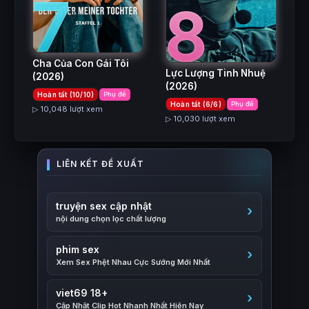
7
8
Cha Của Con Gái Tôi
Lực Lượng Tinh Nhuệ
(2026)
(2026)
Hoàn tất (10/10)
Phụ đề
Hoàn tất (6/6)
Phụ đề
▷ 10,048 lượt xem
▷ 10,030 lượt xem
truyện sex cập nhật
nội dung chọn lọc chất lượng
phim sex
Xem Sex Phệt Nhau Cực Sướng Mới Nhất
viet69 18+
Cập Nhật Clip Hot Nhanh Nhất Hiện Nay