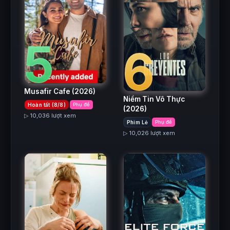
5
6
Musafir Cafe
(2026)
Niềm Tin Vô Thực
Hoàn tất (8/8)
Phụ đề
(2026)
▷ 10,036 lượt xem
Phim Lẻ
Phụ đề
▷ 10,026 lượt xem