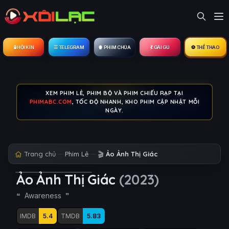
🔒︎ HỘI KÍN
☰ TELEGRAM
🍿 PHIM CHÙA
💃 GÁI GÚ
⚽ THỂ THAO
XEM PHIM LẺ, PHIM BỘ VÀ PHIM CHIẾU RẠP TẠI
PHIMABC.COM
, TỐC ĐỘ NHANH, KHO PHIM CẬP NHẬT MỖI
NGÀY.
Trang chủ
Phim Lẻ
🎬
Ảo Ảnh Thị Giác
Ảo Ảnh Thị Giác
(2023)
Awareness
IMDB
5.4
TMDB
5.83