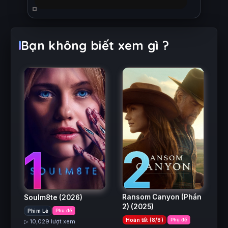
Bạn không biết xem gì ?
2
1
Ransom Canyon (Phần
Soulm8te
(2026)
2)
(2025)
Phim Lẻ
Phụ đề
Hoàn tất (8/8)
Phụ đề
▷ 10,029 lượt xem