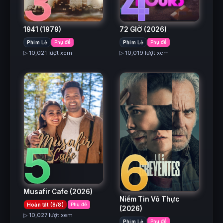
3
4
1941
(1979)
72 GIỜ
(2026)
Phim Lẻ
Phụ đề
Phim Lẻ
Phụ đề
▷ 10,021 lượt xem
▷ 10,019 lượt xem
5
6
Musafir Cafe
(2026)
Niềm Tin Vô Thực
Hoàn tất (8/8)
Phụ đề
(2026)
▷ 10,027 lượt xem
Phim Lẻ
Phụ đề