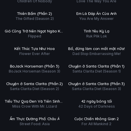
Children Of Nobody
Love The Way You Are
tất (16/16)
Hoàn tất (42/42)
Ụ
LỒNG
HD
HD
Thiên Bẩm (Phần 2)
Em Là Đáp Án Của Anh
TIẾNG
The Gifted (Season 2)
You Are My Answer
tất (24/24)
Hoàn tất (10/10)
Ụ
PHỤ
HD
HD
Gió Cũng Trở Nên Ngọt Ngào Khi
Tình Yêu Kỳ Lạ
ĐỀ
Flipped
Ruk Plik Lok
Yêu Em
 tất (11/11)
Hoàn tất (8/8)
T
PHỤ
HD
HD
Kết Thúc Tựa Như Hoa
Bố, đừng làm con mất mặt nữa!
ĐỀ
Flower Ever After
Dad Stop Embarrassing Me!
 tất (12/12)
Hoàn tất (10/10)
Ụ
PHỤ
HD
HD
BoJack Horseman (Phần 3)
Chuyện ở Santa Clarita (Phần 1)
ĐỀ
BoJack Horseman (Season 3)
Santa Clarita Diet (Season 1)
tất (10/10)
Hoàn tất (10/10)
Ụ
PHỤ
HD
HD
Chuyện ở Santa Clarita (Phần 2)
Chuyện ở Santa Clarita (Phần 3)
ĐỀ
Santa Clarita Diet (Season 2)
Santa Clarita Diet (Seaosn 3)
tất (36/36)
Hoàn tất (6/6)
Ụ
PHỤ
HD
HD
Tiểu Thư Quạ Đen Và Tiên Sinh
42 ngày bóng tối
ĐỀ
Miss Crow With Mr. Lizard
42 Days of Darkness
Thằn Lằn
 tất (9/9)
Hoàn tất (8/8)
Ụ
PHỤ
HD
HD
Ẩm Thực Đường Phố: Châu Á
Cuộc Chiến Không Gian 2
ĐỀ
Street Food: Asia
For All Mankind 2
tất (16/16)
Hoàn tất (30/30)