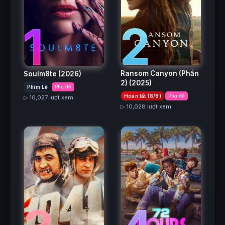
2
1
Ransom Canyon (Phần
Soulm8te
(2026)
2)
(2025)
Phim Lẻ
Phụ đề
Hoàn tất (8/8)
Phụ đề
▷ 10,027 lượt xem
▷ 10,028 lượt xem