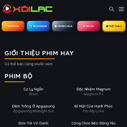
🔒︎ HỘI KÍN
☰ TELEGRAM
🍿 PHIM CHÙA
💃 GÁI GÚ
⚽ THỂ THAO
GIỚI THIỆU PHIM HAY
Có thể bạn cũng muốn xem
PHIM BỘ
 tất (4/4)
Hoàn tất (3/3)
T
PHỤ
HD
HD
Cự Ly Ngắn
Đặc Nhiệm Magnum
ĐỀ
Short
Magnum P.I.
ất (149/149)
Hoàn tất (38/38)
T
THUYẾT
HD
HD
Đêm Trắng Ở Apgujeong
Bí Mật Của Hạnh Phúc
MINH
Apgujeong Midnight Sun
For My Love
tất (32/32)
Hoàn tất (24/24)
T
THUYẾT
HD
HD
Đứa Trẻ Vô Danh
Công Chúa Béo Đáng Yêu
MINH