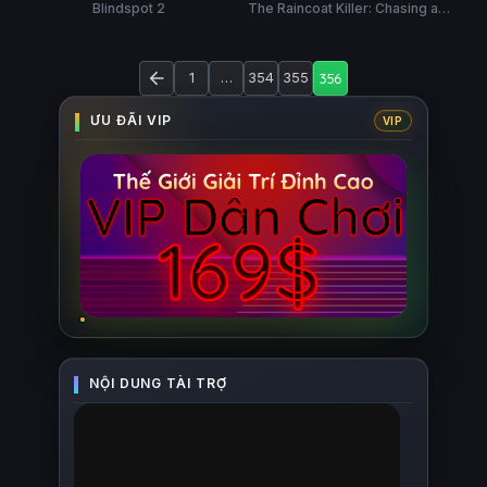
Blindspot 2
The Raincoat Killer: Chasing a
Hung Thủ Ở Hàn Quốc
Predator in Korea
1
…
354
355
356