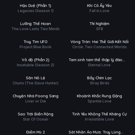
Ụ
PHỤ
HD
HD
Hậu Duệ (Phần 1)
Khi Cô Ấy Yêu
ĐỀ
Legacies (Season 1)
Fall in Love
tất (36/36)
Hoàn tất (8/8)
T
THUYẾT
HD
HD
Lưỡng Thế Hoan
Thí Nghiệm
MINH
The Love Lasts Two Minds
SF8
tất (10/10)
Hoàn tất (12/12)
Ụ
THUYẾT
HD
HD
Truy Tìm UFO
Vòng Tròn: Hai Thế Giới Kết Nối
MINH
Project Blue Book
Circle: Two Connected Worlds
tất (10/10)
Hoàn tất (58/58)
Ụ
PHỤ
HD
HD
Vô độ (Phần 2)
Tam sinh tam thế thập lý đào
ĐỀ
Insatiable (Season 2)
Eternal Love
hoa
tất (48/48)
Hoàn tất (40/40)
Ụ
THUYẾT
HD
HD
Săn Nô Lệ
Bầy Chim Lạc
MINH
Chuno (The Slave Hunter)
Stray Birds
tất (20/20)
Hoàn tất (24/24)
G
THUYẾT
HD
HD
Chuyện Nhà Poong Sang
Khoảnh Khắc Rung Động
G
MINH
Liver or Die
Sparkle Love
 tất (12/12)
Hoàn tất (4/4)
T
THUYẾT
HD
HD
Sao Trời Biển Rộng
Tình Yêu Không Thể Kháng Cự
MINH
Star Of Ocean
Irresistible Love
tất (22/22)
Hoàn tất (3/3)
Ụ
THUYẾT
HD
HD
Điểm Mù 2
Sát Nhân Áo Mưa: Truy Lùng
MINH