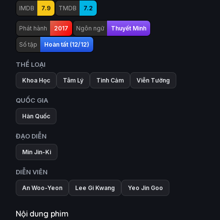
IMDB
7.9
TMDB
7.2
Phát hành
2017
Ngôn ngữ
Thuyết Minh
Số tập
Hoàn tất (12/12)
THỂ LOẠI
Khoa Học
Tâm Lý
Tình Cảm
Viễn Tưởng
QUỐC GIA
Hàn Quốc
ĐẠO DIỄN
Min Jin-Ki
DIỄN VIÊN
An Woo-Yeon
Lee Gi Kwang
Yeo Jin Goo
Nội dung phim