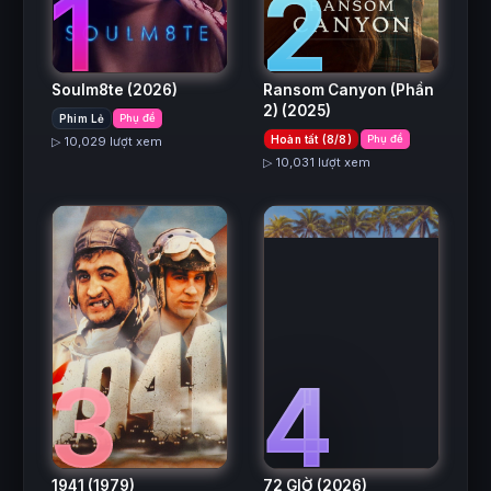
2
1
Ransom Canyon (Phần
Soulm8te
(2026)
2)
(2025)
Phim Lẻ
Phụ đề
Hoàn tất (8/8)
Phụ đề
▷ 10,029 lượt xem
▷ 10,031 lượt xem
3
4
1941
(1979)
72 GIỜ
(2026)