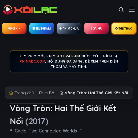
🔒︎ HỘI KÍN
☰ TELEGRAM
🍿 PHIM CHÙA
💃 GÁI GÚ
⚽ THỂ THAO
XEM PHIM MỚI, PHIM HOT VÀ PHIM ĐƯỢC YÊU THÍCH TẠI
PHIMABC.COM
, NỘI DUNG ĐA DẠNG, DỄ XEM TRÊN ĐIỆN
THOẠI VÀ MÁY TÍNH.
Trang chủ
Phim Bộ
🎬
Vòng Tròn: Hai Thế Giới Kết Nối
Vòng Tròn: Hai Thế Giới Kết
Nối
(2017)
Circle: Two Connected Worlds