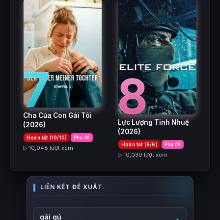
7
8
Cha Của Con Gái Tôi
Lực Lượng Tinh Nhuệ
(2026)
(2026)
Hoàn tất (10/10)
Phụ đề
Hoàn tất (6/6)
Phụ đề
▷ 10,048 lượt xem
▷ 10,030 lượt xem
gái gú