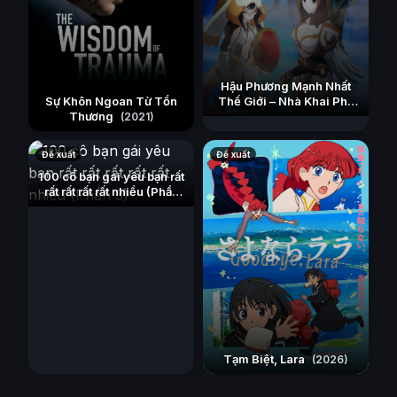
Hậu Phương Mạnh Nhất
Sự Khôn Ngoan Từ Tổn
Thế Giới – Nhà Khai Phá
Thương
Tân Binh Của Vương Quốc
(2021)
Mê Cung
(2026)
Đề xuất
Đề xuất
100 cô bạn gái yêu bạn rất
rất rất rất rất nhiều (Phần
3)
(2023)
Tạm Biệt, Lara
(2026)