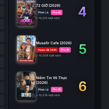
72 GIỜ
(2026)
4
Phim Lẻ
Phụ đề
▷ 10,012 lượt xem
Musafir Cafe
(2026)
5
Hoàn tất (8/8)
Phụ đề
▷ 10,008 lượt xem
Niềm Tin Vô Thực
6
(2026)
Phim Lẻ
Phụ đề
▷ 10,018 lượt xem