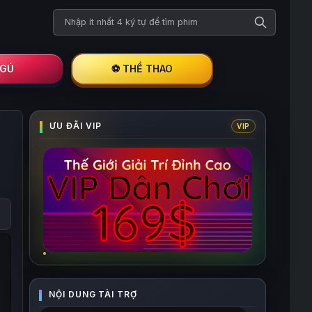
Tìm kiếm phim
I GÚ
⚽ THỂ THAO