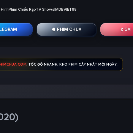
 Hình
Phim Chiếu Rạp
TV Shows
IMDB
VIET69
ELEGRAM
🍿 PHIM CHÙA
💃 GÁ
HIMCHUA.COM
, TỐC ĐỘ NHANH, KHO PHIM CẬP NHẬT MỖI NGÀY.
020)