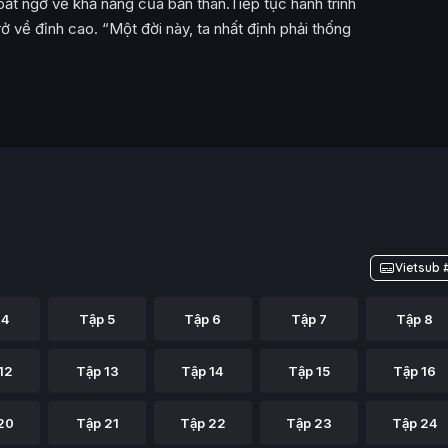
bất ngờ về khả năng của bản thân.Tiếp tục hành trình
rở về đỉnh cao. “Một đời này, ta nhất định phải thống
Vietsub 
 4
Tập 5
Tập 6
Tập 7
Tập 8
12
Tập 13
Tập 14
Tập 15
Tập 16
20
Tập 21
Tập 22
Tập 23
Tập 24