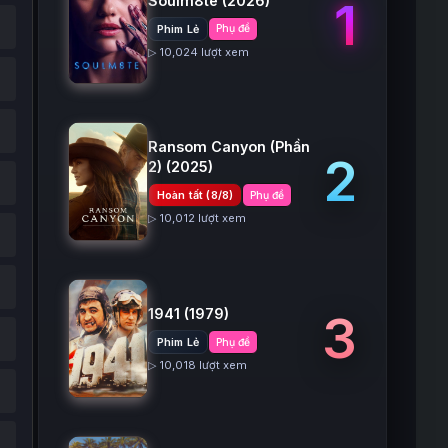
Soulm8te
(2026)
1
Phim Lẻ
Phụ đề
▷ 10,024 lượt xem
Ransom Canyon (Phần
2
2)
(2025)
Hoàn tất (8/8)
Phụ đề
▷ 10,012 lượt xem
1941
(1979)
3
Phim Lẻ
Phụ đề
▷ 10,018 lượt xem