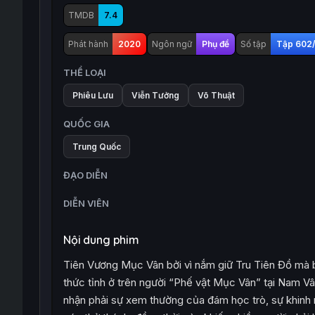
TMDB
7.4
Phát hành
2020
Ngôn ngữ
Phụ đề
Số tập
Tập 602
THỂ LOẠI
Phiêu Lưu
Viễn Tưởng
Võ Thuật
QUỐC GIA
Trung Quốc
ĐẠO DIỄN
DIỄN VIÊN
Nội dung phim
Tiên Vương Mục Vân bởi vì nắm giữ Tru Tiên Đồ mà 
thức tỉnh ở trên người “Phế vật Mục Vân” tại Nam Vâ
nhận phải sự xem thường của đám học trò, sự khinh 