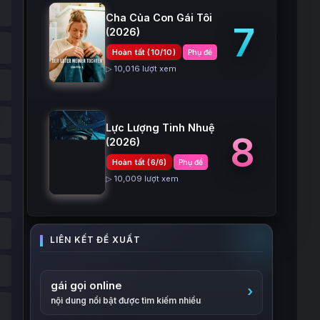
Cha Của Con Gái Tôi
7
(2026)
Hoàn tất (10/10)
Phụ đề
▷ 10,016 lượt xem
Lực Lượng Tinh Nhuệ
8
(2026)
Hoàn tất (6/6)
Phụ đề
▷ 10,009 lượt xem
gái gọi online
nội dung nổi bật được tìm kiếm nhiều