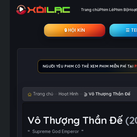
Trang chủ
Phim Lẻ
Phim Bộ
Hoạt
🔒︎ HỘI KÍN
☰ T
NGƯỜI YÊU PHIM CÓ THỂ XEM PHIM MIỄN PHÍ TẠI
P
Trang chủ
Hoạt Hình
Vô Thượng Thần Đế
🎬
Vô Thượng Thần Đế
(2
Supreme God Emperor