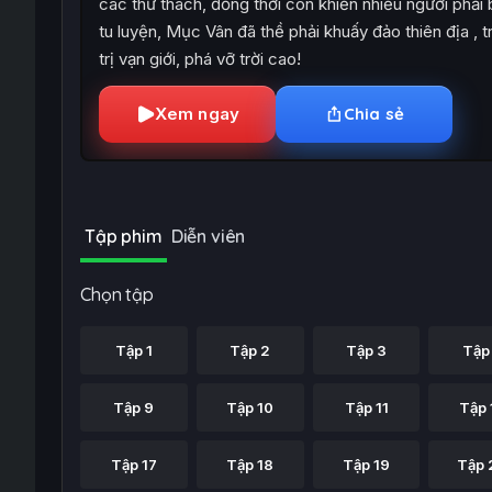
các thử thách, đồng thời còn khiến nhiều người phải 
tu luyện, Mục Vân đã thề phải khuấy đảo thiên địa , t
trị vạn giới, phá vỡ trời cao!
Xem ngay
Chia sẻ
Tập phim
Diễn viên
Chọn tập
Tập 1
Tập 2
Tập 3
Tập
Tập 9
Tập 10
Tập 11
Tập 
Tập 17
Tập 18
Tập 19
Tập 