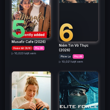
5
6
Musafir Cafe
(2026)
Niềm Tin Vô Thực
Hoàn tất (8/8)
Phụ đề
(2026)
▷ 10,023 lượt xem
Phim Lẻ
Phụ đề
▷ 10,021 lượt xem