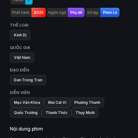
Phát hành
2025
Ngôn ngữ
Phụ đề
Số tập
Phim Lẻ
THỂ LOẠI
Kinh Dị
QUỐC GIA
Việt Nam
ĐẠO DIỄN
Dan Trong Tran
DIỄN VIÊN
Mạc Văn Khoa
Mai Cát Vi
Phương Thanh
Quốc Trường
Thanh Thức
Thụy Mười
Nội dung phim