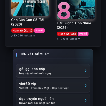
7
8
Cha Của Con Gái Tôi
Lực Lượng Tinh Nhuệ
(2026)
(2026)
Hoàn tất (10/10)
Phụ đề
Hoàn tất (6/6)
Phụ đề
▷ 10,036 lượt xem
▷ 10,018 lượt xem
gái gọi cao cấp
truy cập nhanh mỗi ngày
viet69 vip
Viet69 - Phim Sex Việt - Clip Sex Việt
đọc truyện người lớn
truyện mới cập nhật liên tục