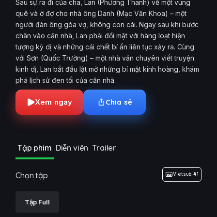
Sau sự ra đi của cha, Lan (Phương Thanh) về một vùng
quê và ở đợ cho nhà ông Danh (Mạc Văn Khoa) – một
người đàn ông góa vợ, không con cái. Ngay sau khi bước
chân vào căn nhà, Lan phải đối mặt với hàng loạt hiện
tượng kỳ dị và những cái chết bí ẩn liên tục xảy ra. Cùng
với Sơn (Quốc Trường) – một nhà văn chuyên viết truyện
kinh dị, Lan bắt đầu lật mở những bí mật kinh hoàng, khám
phá lịch sử đen tối của căn nhà.
Xem ngay
Chia sẻ
Tập phim
Diễn viên
Trailer
Chọn tập
Vietsub #1
Tập Full