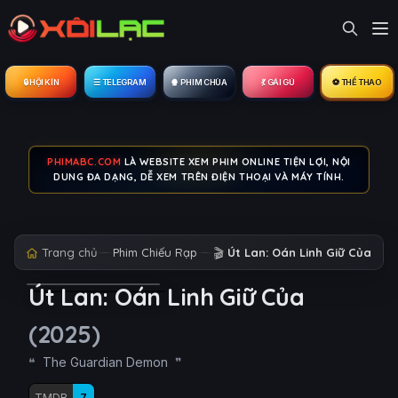
🔒︎ HỘI KÍN
☰ TELEGRAM
🍿 PHIM CHÙA
💃 GÁI GÚ
⚽ THỂ THAO
PHIMABC.COM
LÀ WEBSITE XEM PHIM ONLINE TIỆN LỢI, NỘI
DUNG ĐA DẠNG, DỄ XEM TRÊN ĐIỆN THOẠI VÀ MÁY TÍNH.
Trang chủ
Phim Chiếu Rạp
🎬
Út Lan: Oán Linh Giữ Của
Út Lan: Oán Linh Giữ Của
(2025)
The Guardian Demon
TMDB
7