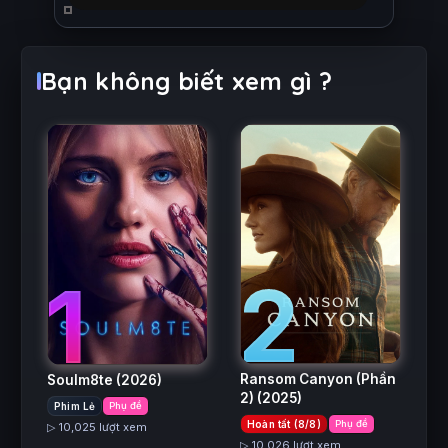
Bạn không biết xem gì ?
2
1
Ransom Canyon (Phần
Soulm8te
(2026)
2)
(2025)
Phim Lẻ
Phụ đề
Hoàn tất (8/8)
Phụ đề
▷ 10,025 lượt xem
▷ 10,026 lượt xem