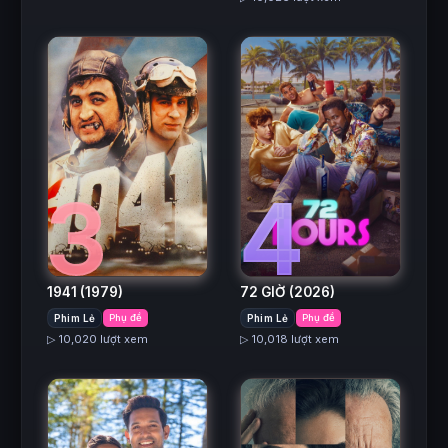
3
4
1941
(1979)
72 GIỜ
(2026)
Phim Lẻ
Phụ đề
Phim Lẻ
Phụ đề
▷ 10,020 lượt xem
▷ 10,018 lượt xem