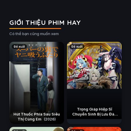
GIỚI THIỆU PHIM HAY
Có thể bạn cũng muốn xem
Đề xuất
Đề xuất
Trọng Giáp Hiệp Sĩ
Hút Thuốc Phía Sau Siêu
Chuyển Sinh Bị Lưu Đày
Thị Cùng Em
Trở Nên Vô Địch Nhờ Kiến
(2026)
Thức Về Game
(2026)