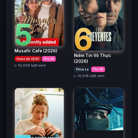
5
6
Musafir Cafe
(2026)
Niềm Tin Vô Thực
Hoàn tất (8/8)
Phụ đề
(2026)
▷ 10,009 lượt xem
Phim Lẻ
Phụ đề
▷ 10,018 lượt xem