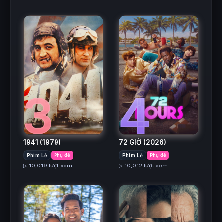
3
4
1941
(1979)
72 GIỜ
(2026)
Phim Lẻ
Phụ đề
Phim Lẻ
Phụ đề
▷ 10,019 lượt xem
▷ 10,012 lượt xem