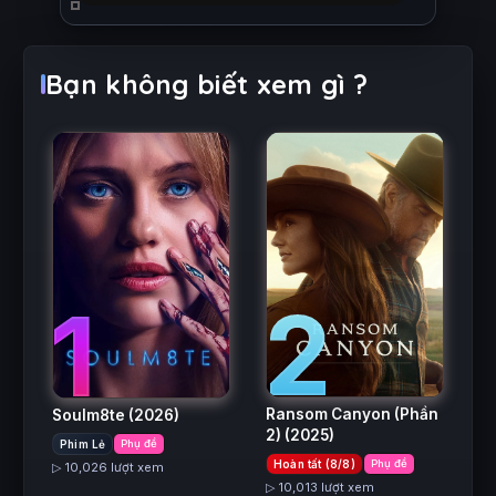
Bạn không biết xem gì ?
2
1
Ransom Canyon (Phần
Soulm8te
(2026)
2)
(2025)
Phim Lẻ
Phụ đề
Hoàn tất (8/8)
Phụ đề
▷ 10,026 lượt xem
▷ 10,013 lượt xem