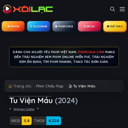
🔒︎ HỘI KÍN
☰ TELEGRAM
🍿 PHIM CHÙA
💃 GÁI GÚ
⚽ THỂ THAO
DÀNH CHO NGƯỜI YÊU PHIM VIỆT NAM,
PHIMCHUA.COM
MANG
ĐẾN TRẢI NGHIỆM XEM PHIM ONLINE MIỄN PHÍ, TRẢI NGHIỆM
XEM ỔN ĐỊNH, TÌM PHIM NHANH, THAO TÁC ĐƠN GIẢN.
Trang chủ
Phim Chiếu Rạp
🎬
Tu Viện Máu
Tu Viện Máu
(2024)
Immaculate
IMDB
5.8
TMDB
6.224