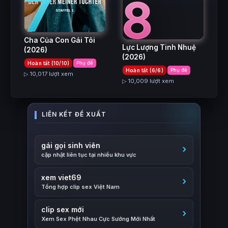
7
8
Cha Của Con Gái Tôi
Lực Lượng Tinh Nhuệ
(2026)
(2026)
Hoàn tất (10/10)
Phụ đề
Hoàn tất (6/6)
Phụ đề
▷ 10,017 lượt xem
▷ 10,009 lượt xem
gái gọi sinh viên
cập nhật liên tục tại nhiều khu vực
xem viet69
Tổng hợp clip sex Việt Nam
clip sex mới
Xem Sex Phệt Nhau Cực Sướng Mới Nhất