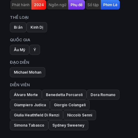
Phát hành
2024
Ngôn ngữ
Phụ đề
Số tập
Phim Lẻ
THỂ LOẠI
Bí ẩn
Kinh Dị
QUỐC GIA
Âu Mỹ
Ý
ĐẠO DIỄN
Michael Mohan
DIỄN VIÊN
Álvaro Morte
Benedetta Porcaroli
Dora Romano
Giampiero Judica
Giorgio Colangeli
Giulia Heathfield Di Renzi
Niccolò Senni
Simona Tabasco
Sydney Sweeney