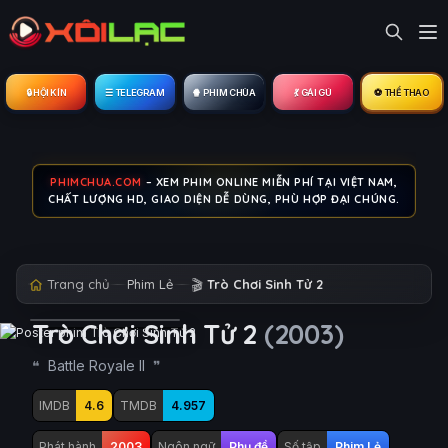
🔒︎ HỘI KÍN
☰ TELEGRAM
🍿 PHIM CHÙA
💃 GÁI GÚ
⚽ THỂ THAO
PHIMCHUA.COM
– XEM PHIM ONLINE MIỄN PHÍ TẠI VIỆT NAM,
CHẤT LƯỢNG HD, GIAO DIỆN DỄ DÙNG, PHÙ HỢP ĐẠI CHÚNG.
Trang chủ
Phim Lẻ
🎬
Trò Chơi Sinh Tử 2
Trò Chơi Sinh Tử 2
(2003)
Battle Royale II
IMDB
4.6
TMDB
4.957
Phát hành
2003
Ngôn ngữ
Phụ đề
Số tập
Phim Lẻ