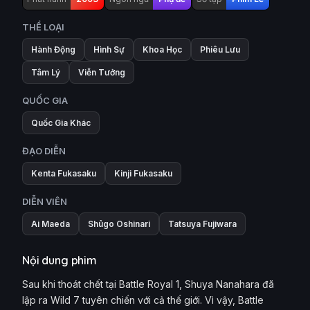
THỂ LOẠI
Hành Động
Hình Sự
Khoa Học
Phiêu Lưu
Tâm Lý
Viễn Tưởng
QUỐC GIA
Quốc Gia Khác
ĐẠO DIỄN
Kenta Fukasaku
Kinji Fukasaku
DIỄN VIÊN
Ai Maeda
Shûgo Oshinari
Tatsuya Fujiwara
Nội dung phim
Sau khi thoát chết tại Battle Royal 1, Shuya Nanahara đã
lập ra Wild 7 tuyên chiến với cả thế giới. Vì vậy, Battle