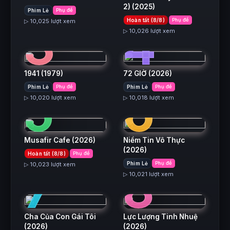
2)
(2025)
Phim Lẻ
Phụ đề
3
4
Hoàn tất (8/8)
Phụ đề
▷ 10,025 lượt xem
▷ 10,026 lượt xem
1941
(1979)
72 GIỜ
(2026)
5
6
Phim Lẻ
Phụ đề
Phim Lẻ
Phụ đề
▷ 10,020 lượt xem
▷ 10,018 lượt xem
Musafir Cafe
(2026)
Niềm Tin Vô Thực
(2026)
Hoàn tất (8/8)
Phụ đề
7
8
Phim Lẻ
Phụ đề
▷ 10,023 lượt xem
▷ 10,021 lượt xem
Cha Của Con Gái Tôi
Lực Lượng Tinh Nhuệ
(2026)
(2026)