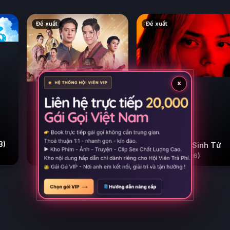
Đề xuất
Đề xuất
×
3)
Love Destiny: Nhân
Cuộc Đua Sinh Tử
Duyên Tiền Định
(2026)
(2026)