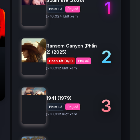
Soulm8te
(2026)
1
Phim Lẻ
Phụ đề
▷ 10,024 lượt xem
Ransom Canyon (Phần
2
2)
(2025)
Hoàn tất (8/8)
Phụ đề
▷ 10,012 lượt xem
1941
(1979)
3
Phim Lẻ
Phụ đề
▷ 10,018 lượt xem