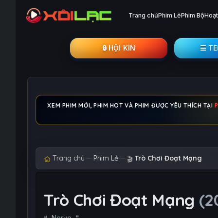
Trang chủ
Phim Lẻ
Phim Bộ
Hoạt
🔒︎ HỘI KÍN
☰ T
XEM PHIM MỚI, PHIM HOT VÀ PHIM ĐƯỢC YÊU THÍCH TẠI
Trang chủ
Phim Lẻ
Trò Chơi Đoạt Mạng
🎬
Trò Chơi Đoạt Mạng
(2
Nerve