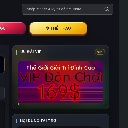
Tìm kiếm phim
I GÚ
⚽ THỂ THAO