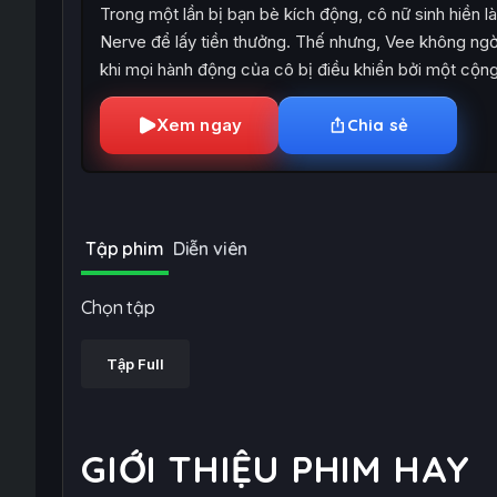
Trong một lần bị bạn bè kích động, cô nữ sinh hiền 
Nerve để lấy tiền thưởng. Thế nhưng, Vee không ngờ 
khi mọi hành động của cô bị điều khiển bởi một cộ
Xem ngay
Chia sẻ
Tập phim
Diễn viên
Chọn tập
Tập Full
GIỚI THIỆU PHIM HAY
Lực Lượng Tinh Nhuệ