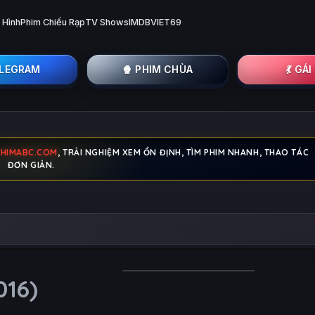
 Hình
Phim Chiếu Rạp
TV Shows
IMDB
VIET69
ELEGRAM
🍿 PHIM CHÙA
💃 GÁ
PHIMABC.COM
, TRẢI NGHIỆM XEM ỔN ĐỊNH, TÌM PHIM NHANH, THAO TÁC
ĐƠN GIẢN.
016)