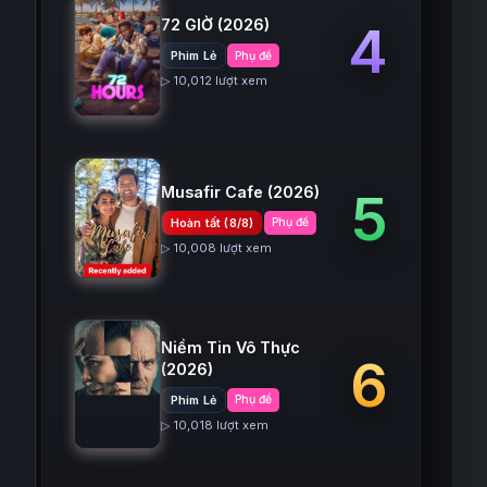
72 GIỜ
(2026)
4
Phim Lẻ
Phụ đề
▷ 10,012 lượt xem
Musafir Cafe
(2026)
5
Hoàn tất (8/8)
Phụ đề
▷ 10,008 lượt xem
Niềm Tin Vô Thực
6
(2026)
Phim Lẻ
Phụ đề
▷ 10,018 lượt xem