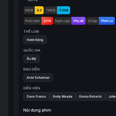
IMDB
6.5
TMDB
7.008
Phát hành
2016
Ngôn ngữ
Phụ đề
Số tập
Phim Lẻ
THỂ LOẠI
Hành Động
QUỐC GIA
Âu Mỹ
ĐẠO DIỄN
Ariel Schulman
DIỄN VIÊN
Dave Franco
Emily Meade
Emma Roberts
Juli
Nội dung phim