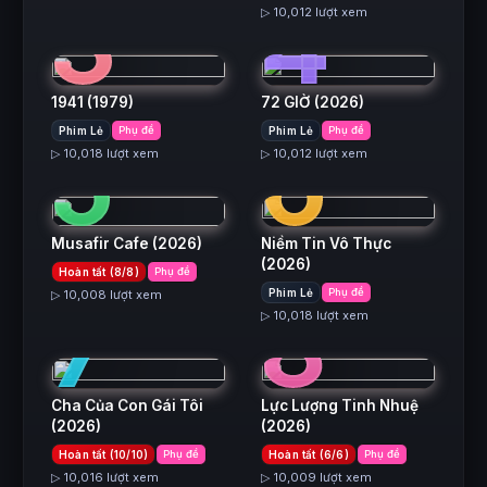
3
4
▷ 10,012 lượt xem
1941
(1979)
72 GIỜ
(2026)
5
6
Phim Lẻ
Phụ đề
Phim Lẻ
Phụ đề
▷ 10,018 lượt xem
▷ 10,012 lượt xem
Musafir Cafe
(2026)
Niềm Tin Vô Thực
(2026)
Hoàn tất (8/8)
Phụ đề
7
8
Phim Lẻ
Phụ đề
▷ 10,008 lượt xem
▷ 10,018 lượt xem
Cha Của Con Gái Tôi
Lực Lượng Tinh Nhuệ
(2026)
(2026)
Hoàn tất (10/10)
Phụ đề
Hoàn tất (6/6)
Phụ đề
▷ 10,016 lượt xem
▷ 10,009 lượt xem