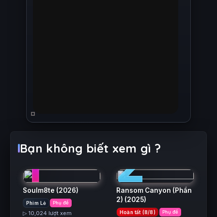
1
2
Bạn không biết xem gì ?
Soulm8te
(2026)
Ransom Canyon (Phần
2)
(2025)
Phim Lẻ
Phụ đề
Hoàn tất (8/8)
Phụ đề
▷ 10,024 lượt xem