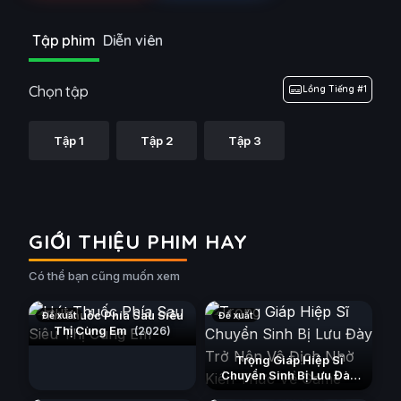
Tập phim
Diễn viên
Chọn tập
Lồng Tiếng #1
Tập 1
Tập 2
Tập 3
GIỚI THIỆU PHIM HAY
Có thể bạn cũng muốn xem
Hút Thuốc Phía Sau Siêu
Đề xuất
Đề xuất
Thị Cùng Em
(2026)
Trọng Giáp Hiệp Sĩ
Chuyển Sinh Bị Lưu Đày
Trở Nên Vô Địch Nhờ Kiến
Xuân Về Phượng Trì