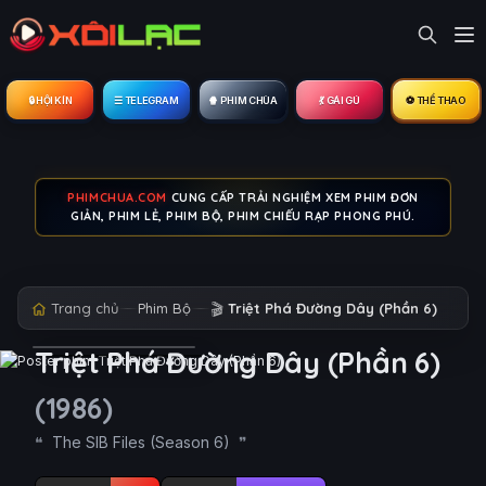
🔒︎ HỘI KÍN
☰ TELEGRAM
🍿 PHIM CHÙA
💃 GÁI GÚ
⚽ THỂ THAO
PHIMCHUA.COM
CUNG CẤP TRẢI NGHIỆM XEM PHIM ĐƠN
GIẢN, PHIM LẺ, PHIM BỘ, PHIM CHIẾU RẠP PHONG PHÚ.
Trang chủ
Phim Bộ
🎬
Triệt Phá Đường Dây (Phần 6)
Triệt Phá Đường Dây (Phần 6)
(1986)
The SIB Files (Season 6)