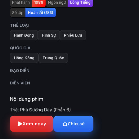
Phát hành
1986
Ngôn ngữ
Lồng Tiếng
Số tập
Hoàn tất (3/3)
THỂ LOẠI
Hành Động
Hình Sự
Phiêu Lưu
QUỐC GIA
Hồng Kông
Trung Quốc
ĐẠO DIỄN
DIỄN VIÊN
Nội dung phim
Triệt Phá Đường Dây (Phần 6)
Xem ngay
Chia sẻ