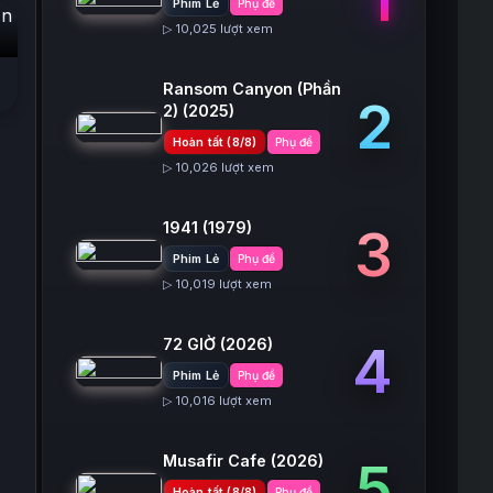
Phim Lẻ
Phụ đề
n
▷ 10,025 lượt xem
Ransom Canyon (Phần
2
2)
(2025)
Hoàn tất (8/8)
Phụ đề
▷ 10,026 lượt xem
1941
(1979)
3
Phim Lẻ
Phụ đề
▷ 10,019 lượt xem
72 GIỜ
(2026)
4
Phim Lẻ
Phụ đề
▷ 10,016 lượt xem
Musafir Cafe
(2026)
5
Hoàn tất (8/8)
Phụ đề