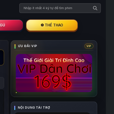
Tìm kiếm phim
I GÚ
⚽ THỂ THAO