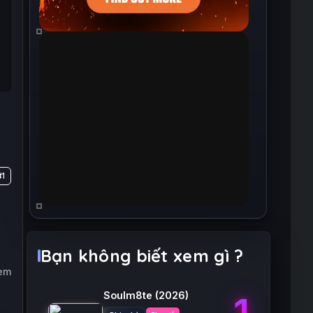
#1
Bạn không biết xem gì ?
xem
Soulm8te
(2026)
1