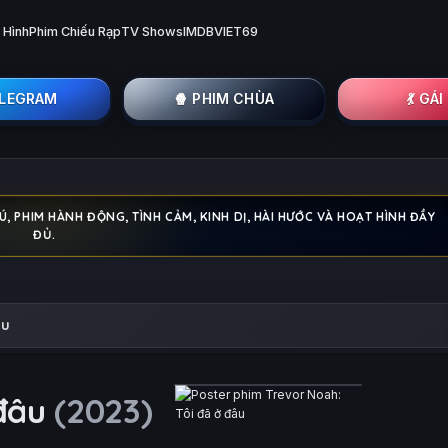
 Hình
Phim Chiếu Rạp
TV Shows
IMDB
VIET69
ELEGRAM
🍿 PHIM CHÙA
💃 GÁ
 PHIM HÀNH ĐỘNG, TÌNH CẢM, KINH DỊ, HÀI HƯỚC VÀ HOẠT HÌNH ĐẦY
ĐỦ.
âu
 đâu
(2023)