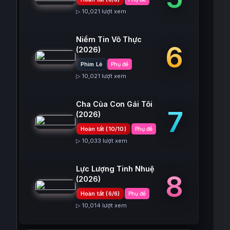
▷ 10,021 lượt xem
Niềm Tin Vô Thực
6
(2026)
Phim Lẻ
Phụ đề
▷ 10,021 lượt xem
Cha Của Con Gái Tôi
7
(2026)
Hoàn tất (10/10)
Phụ đề
▷ 10,033 lượt xem
Lực Lượng Tinh Nhuệ
8
(2026)
Hoàn tất (6/6)
Phụ đề
▷ 10,014 lượt xem