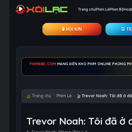
Trang chủ
Phim Lẻ
Phim Bộ
Hoạt
🔒︎ HỘI KÍN
☰ T
PHIMABC.COM
MANG ĐẾN KHO PHIM ONLINE PHONG PHÚ,
Trang chủ
Phim Lẻ
Trevor Noah: Tôi đã ở đ
🎬
Trevor Noah: Tôi đã ở
Trevor Noah: Where Was I