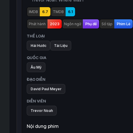
IMDB
6.7
TMDB
6.1
Phát hành
2023
Ngôn ngữ
Phụ đề
Số tập
Phim Lẻ
THỂ LOẠI
Hài Hước
Tài Liệu
QUỐC GIA
Âu Mỹ
ĐẠO DIỄN
David Paul Meyer
DIỄN VIÊN
Trevor Noah
Nội dung phim