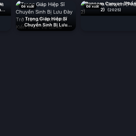
au
Ransom Canyon (Phầ
Đề xuất
Đề xuất
m
2)
(2025)
Trọng Giáp Hiệp Sĩ
Chuyển Sinh Bị Lưu
Đày Trở Nên Vô Địch
Nhờ Kiến Thức Về
Game
(2026)