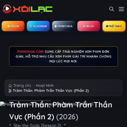
🔒︎ HỘI KÍN
☰ TELEGRAM
🍿 PHIM CHÙA
💃 GÁI GÚ
⚽ THỂ THAO
PHIMCHUA.COM
CUNG CẤP TRẢI NGHIỆM XEM PHIM ĐƠN
GIẢN, HỖ TRỢ NHU CẦU XEM PHIM GIẢI TRÍ NHANH CHÓNG
MỌI LÚC MỌI NƠI.
Trang chủ
Hoạt Hình
🎬
Trảm Thần: Phàm Trần Thần Vực (Phần 2)
Trảm Thần: Phàm Trần Thần
Vực (Phần 2)
(2026)
Slay the Gods (Season 2)