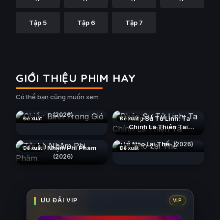
Tập 5
Tập 6
Tập 7
GIỚI THIỆU PHIM HAY
Có thể bạn cũng muốn xem
Chiến Binh Trong Gió
(2026)
Pháp Sư Tử Linh: Ta
Đề xuất
Đề xuất
Chính Là Thiên Tai
(2026)
Lẽ Nào Lại Thế
(2026)
Tôi Là Nhậm Phi Phàm
Đề xuất
Đề xuất
(2026)