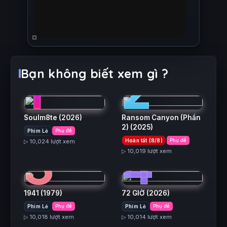
1
2
Bạn không biết xem gì ?
Soulm8te
(2026)
Ransom Canyon (Phần
2)
(2025)
Phim Lẻ
Phụ đề
3
4
Hoàn tất (8/8)
Phụ đề
▷ 10,024 lượt xem
▷ 10,019 lượt xem
1941
(1979)
72 GIỜ
(2026)
Phim Lẻ
Phụ đề
Phim Lẻ
Phụ đề
▷ 10,018 lượt xem
▷ 10,014 lượt xem