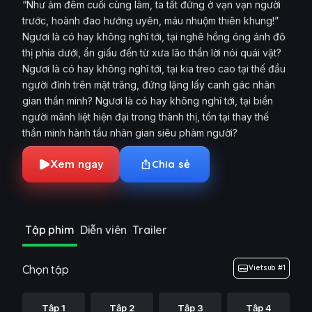
“Như ảm đêm cuối cùng lâm, ta tất đứng ở vạn vạn người
trước, hoành đao hướng uyên, máu nhuộm thiên khung!”
Ngươi là có hay không nghĩ tới, tại nghê hồng óng ánh đô
thị phía dưới, ẩn giấu đến từ xưa lão thần lời nói quái vật?
Ngươi là có hay không nghĩ tới, tại kia treo cao tại thế đầu
người đỉnh trên mặt trăng, đứng lặng lấy canh gác nhân
gian thần minh? Ngươi là có hay không nghĩ tới, tại biển
người mãnh liệt hiện đại trong thành thị, tồn tại thay thế
thần minh hành tẩu nhân gian siêu phàm người?
Xem ngay
Chia sẻ
Tập phim
Diễn viên
Trailer
Chọn tập
Vietsub #1
Tập 1
Tập 2
Tập 3
Tập 4