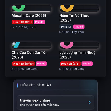
5
6
Musafir Cafe
(2026)
Niềm Tin Vô Thực
(2026)
Hoàn tất (8/8)
Phụ đề
7
8
Phim Lẻ
Phụ đề
▷ 10,016 lượt xem
▷ 10,019 lượt xem
Cha Của Con Gái Tôi
Lực Lượng Tinh Nhuệ
(2026)
(2026)
Hoàn tất (10/10)
Phụ đề
Hoàn tất (6/6)
Phụ đề
▷ 10,026 lượt xem
▷ 10,013 lượt xem
truyện sex online
kho truyện hấp dẫn mỗi ngày