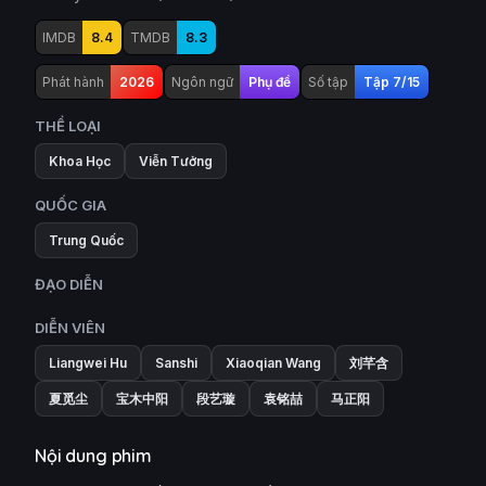
IMDB
8.4
TMDB
8.3
Phát hành
2026
Ngôn ngữ
Phụ đề
Số tập
Tập 7/15
THỂ LOẠI
Khoa Học
Viễn Tưởng
QUỐC GIA
Trung Quốc
ĐẠO DIỄN
DIỄN VIÊN
Liangwei Hu
Sanshi
Xiaoqian Wang
刘芊含
夏觅尘
宝木中阳
段艺璇
袁铭喆
马正阳
Nội dung phim