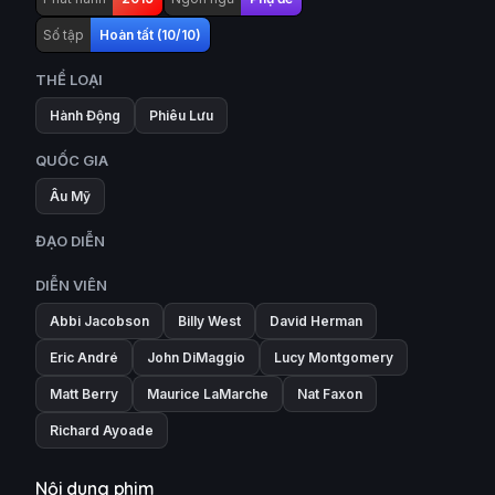
Số tập
Hoàn tất (10/10)
THỂ LOẠI
Hành Động
Phiêu Lưu
QUỐC GIA
Âu Mỹ
ĐẠO DIỄN
DIỄN VIÊN
Abbi Jacobson
Billy West
David Herman
Eric André
John DiMaggio
Lucy Montgomery
Matt Berry
Maurice LaMarche
Nat Faxon
Richard Ayoade
Nội dung phim