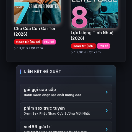
7
8
Cha Của Con Gái Tôi
Lực Lượng Tinh Nhuệ
(2026)
(2026)
Hoàn tất (10/10)
Phụ đề
Hoàn tất (6/6)
Phụ đề
▷ 10,016 lượt xem
▷ 10,009 lượt xem
gái gọi cao cấp
danh sách chọn lọc chất lượng cao
phim sex trực tuyến
Xem Sex Phệt Nhau Cực Sướng Mới Nhất
viet69 giải trí