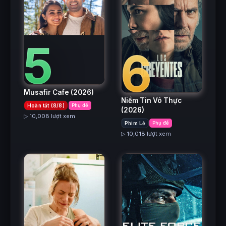
5
6
Musafir Cafe
(2026)
Niềm Tin Vô Thực
Hoàn tất (8/8)
Phụ đề
(2026)
▷ 10,008 lượt xem
Phim Lẻ
Phụ đề
▷ 10,018 lượt xem