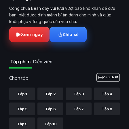
Công chúa Bean đầy vui tươi vượt bao khó khăn để cứu
bạn, biết được định mệnh bí ẩn dành cho mình và giúp
khôi phục vương quốc của vua cha.
Xem ngay
Chia sẻ
Tập phim
Diễn viên
Chọn tập
Vietsub #1
Tập 1
Tập 2
Tập 3
Tập 4
Tập 5
Tập 6
Tập 7
Tập 8
Tập 9
Tập 10