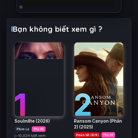
Bạn không biết xem gì ?
2
1
Ransom Canyon (Phần
Soulm8te
(2026)
2)
(2025)
Phim Lẻ
Phụ đề
Hoàn tất (8/8)
Phụ đề
▷ 10,024 lượt xem