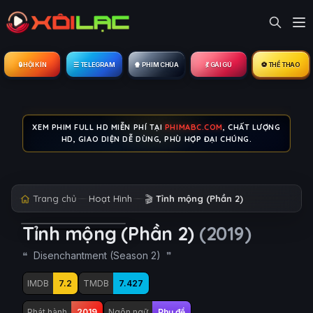
🔒︎ HỘI KÍN
☰ TELEGRAM
🍿 PHIM CHÙA
💃 GÁI GÚ
⚽ THỂ THAO
XEM PHIM FULL HD MIỄN PHÍ TẠI
PHIMABC.COM
, CHẤT LƯỢNG
HD, GIAO DIỆN DỄ DÙNG, PHÙ HỢP ĐẠI CHÚNG.
Trang chủ
Hoạt Hình
🎬
Tỉnh mộng (Phần 2)
Tỉnh mộng (Phần 2)
(2019)
Disenchantment (Season 2)
IMDB
7.2
TMDB
7.427
Phát hành
2019
Ngôn ngữ
Phụ đề