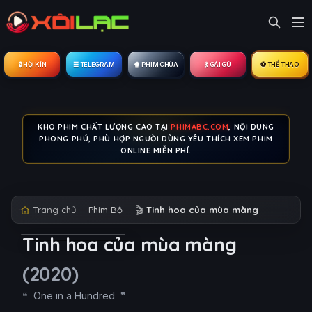
🔒︎ HỘI KÍN
☰ TELEGRAM
🍿 PHIM CHÙA
💃 GÁI GÚ
⚽ THỂ THAO
KHO PHIM CHẤT LƯỢNG CAO TẠI
PHIMABC.COM
, NỘI DUNG
PHONG PHÚ, PHÙ HỢP NGƯỜI DÙNG YÊU THÍCH XEM PHIM
ONLINE MIỄN PHÍ.
Trang chủ
Phim Bộ
🎬
Tinh hoa của mùa màng
Tinh hoa của mùa màng
(2020)
One in a Hundred