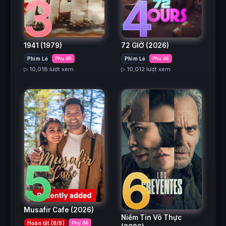
3
4
1941
(1979)
72 GIỜ
(2026)
Phim Lẻ
Phụ đề
Phim Lẻ
Phụ đề
▷ 10,018 lượt xem
▷ 10,012 lượt xem
5
6
Musafir Cafe
(2026)
Niềm Tin Vô Thực
Hoàn tất (8/8)
Phụ đề