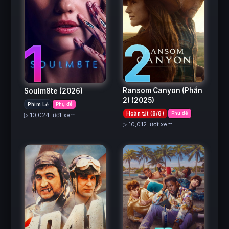
2
1
Ransom Canyon (Phần
Soulm8te
(2026)
2)
(2025)
Phim Lẻ
Phụ đề
Hoàn tất (8/8)
Phụ đề
▷ 10,024 lượt xem
▷ 10,012 lượt xem