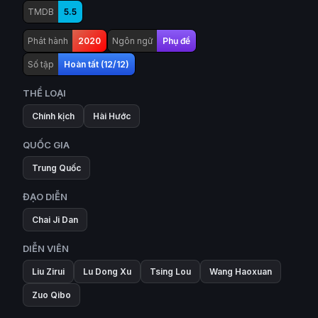
TMDB
5.5
Phát hành
2020
Ngôn ngữ
Phụ đề
Số tập
Hoàn tất (12/12)
THỂ LOẠI
Chính kịch
Hài Hước
QUỐC GIA
Trung Quốc
ĐẠO DIỄN
Chai Ji Dan
DIỄN VIÊN
Liu Zirui
Lu Dong Xu
Tsing Lou
Wang Haoxuan
Zuo Qibo