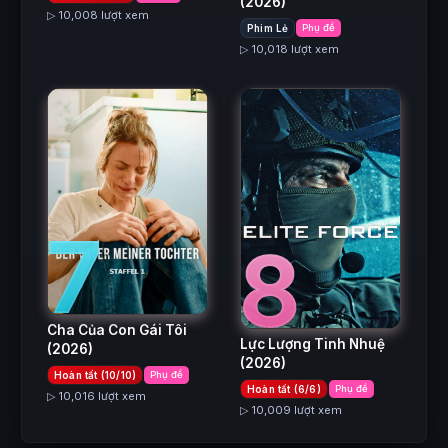
(2026)
▷ 10,008 lượt xem
Phim Lẻ
Phụ đề
▷ 10,018 lượt xem
7
8
Cha Của Con Gái Tôi
Lực Lượng Tinh Nhuệ
(2026)
(2026)
Hoàn tất (10/10)
Phụ đề
Hoàn tất (6/6)
Phụ đề
▷ 10,016 lượt xem
▷ 10,009 lượt xem