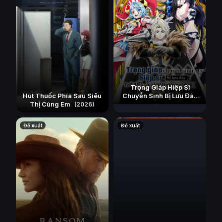
Trọng Giáp Hiệp Sĩ
Hút Thuốc Phía Sau Siêu
Chuyển Sinh Bị Lưu Đày
Thị Cùng Em
Trở Nên Vô Địch Nhờ Kiến
(2026)
Thức Về Game
(2026)
Đề xuất
Đề xuất