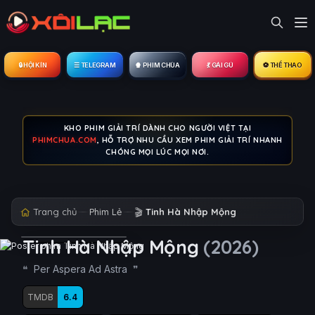
🔒︎ HỘI KÍN
☰ TELEGRAM
🍿 PHIM CHÙA
💃 GÁI GÚ
⚽ THỂ THAO
KHO PHIM GIẢI TRÍ DÀNH CHO NGƯỜI VIỆT TẠI
PHIMCHUA.COM
, HỖ TRỢ NHU CẦU XEM PHIM GIẢI TRÍ NHANH
CHÓNG MỌI LÚC MỌI NƠI.
Trang chủ
Phim Lẻ
🎬
Tinh Hà Nhập Mộng
Tinh Hà Nhập Mộng
(2026)
Per Aspera Ad Astra
TMDB
6.4