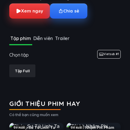
Xem ngay
Chia sẻ
Tập phim
Diễn viên
Trailer
Chọn tập
Vietsub #1
Tập Full
GIỚI THIỆU PHIM HAY
Có thể bạn cũng muốn xem
Pháp Sư Tử Linh: Ta
Tôi Là Nhậm Phi Phàm
Đề xuất
Đề xuất