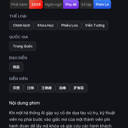
Phát hành
2026
Ngôn ngữ
Phụ đề
Số tập
Phim Lẻ
THỂ LOẠI
Chính kịch
Khoa Học
Phiêu Lưu
Viễn Tưởng
QUỐC GIA
Trung Quốc
ĐẠO DIỄN
韩延
DIỄN VIÊN
宋茜
汪铎
王鹤棣
祖峰
罗海琼
Nội dung phim
Khi một hệ thống AI gặp sự cố đe dọa tàu vũ trụ, kỹ thuật
viên nọ phải bước vào giấc mơ của một thành viên phi
hành đoàn để lấy mã khóa và giải cứu các hành khách.