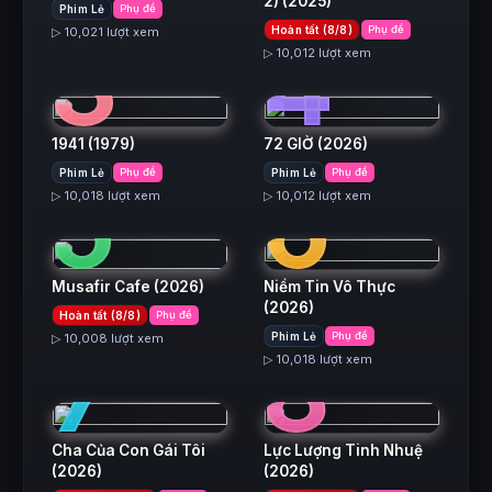
2)
(2025)
Phim Lẻ
Phụ đề
3
4
Hoàn tất (8/8)
Phụ đề
▷ 10,021 lượt xem
▷ 10,012 lượt xem
1941
(1979)
72 GIỜ
(2026)
5
6
Phim Lẻ
Phụ đề
Phim Lẻ
Phụ đề
▷ 10,018 lượt xem
▷ 10,012 lượt xem
Musafir Cafe
(2026)
Niềm Tin Vô Thực
(2026)
Hoàn tất (8/8)
Phụ đề
7
8
Phim Lẻ
Phụ đề
▷ 10,008 lượt xem
▷ 10,018 lượt xem
Cha Của Con Gái Tôi
Lực Lượng Tinh Nhuệ
(2026)
(2026)