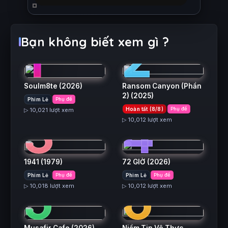
1
2
Bạn không biết xem gì ?
Soulm8te
(2026)
Ransom Canyon (Phần
2)
(2025)
Phim Lẻ
Phụ đề
3
4
Hoàn tất (8/8)
Phụ đề
▷ 10,021 lượt xem
▷ 10,012 lượt xem
1941
(1979)
72 GIỜ
(2026)
5
6
Phim Lẻ
Phụ đề
Phim Lẻ
Phụ đề
▷ 10,018 lượt xem
▷ 10,012 lượt xem