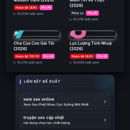
Musafir Cafe
(2026)
Niềm Tin Vô Thực
(2026)
Hoàn tất (8/8)
Phụ đề
7
8
Phim Lẻ
Phụ đề
▷ 10,008 lượt xem
▷ 10,018 lượt xem
Cha Của Con Gái Tôi
Lực Lượng Tinh Nhuệ
(2026)
(2026)
Hoàn tất (10/10)
Phụ đề
Hoàn tất (6/6)
Phụ đề
▷ 10,016 lượt xem
▷ 10,009 lượt xem
xem sex online
Xem Sex Phệt Nhau Cực Sướng Mới Nhất
truyện sex cập nhật
nội dung chọn lọc chất lượng