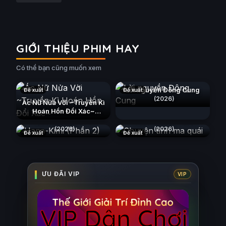
GIỚI THIỆU PHIM HAY
Có thể bạn cũng muốn xem
Lời nguyền Đông Cung
Đề xuất
Đề xuất
(2026)
Ác Nữ Nửa Vời ~Truyền Kì
Hoán Hồn Đổi Xác~
Hana-Kimi (Phần 2)
(2026)
Chuyện tình ma quái
(2026)
(2026)
Đề xuất
Đề xuất