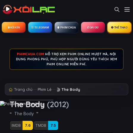
🔒︎ HỘI KÍN
☰ TELEGRAM
🍿 PHIM CHÙA
💃 GÁI GÚ
⚽ THỂ THAO
PHIMCHUA.COM
HỖ TRỢ XEM PHIM ONLINE MƯỢT MÀ, NỘI
DUNG PHONG PHÚ, PHÙ HỢP NGƯỜI DÙNG YÊU THÍCH XEM
PHIM ONLINE MIỄN PHÍ.
Trang chủ
Phim Lẻ
🎬
The Body
The Body
(2012)
The Body
IMDB
7.6
TMDB
7.5