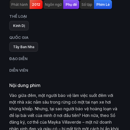
Phát hành
2012
Ngôn ngữ
Phụ đề
Số tập
Phim Lẻ
THỂ LOẠI
Kinh Dị
QUỐC GIA
Tây Ban Nha
ĐẠO DIỄN
DIỄN VIÊN
Nội dung phim
Vào giữa đêm, một người bảo vệ làm việc suốt đêm với
một nhà xác nằm sâu trong rừng có một tai nạn xe hơi
khủng khiếp. Nhưng, tại sao người bảo vệ hoảng loạn và
để lại bài viết của mình ở nơi đầu tiên? Hơn nữa, theo Sổ
đăng ký, cơ thể của Mayka Villaverde – một nữ doanh
nhân xinh đẹp và giàu có – bị mất tích một cách bí ẩn khỏi