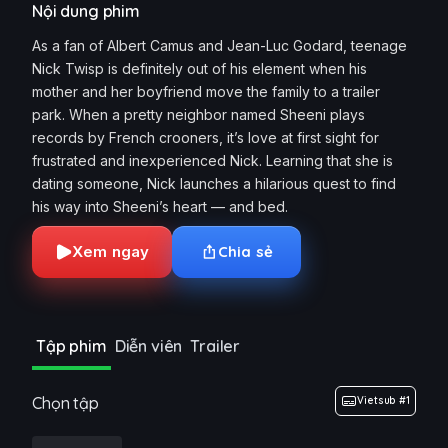
Nội dung phim
As a fan of Albert Camus and Jean-Luc Godard, teenage
Nick Twisp is definitely out of his element when his
mother and her boyfriend move the family to a trailer
park. When a pretty neighbor named Sheeni plays
records by French crooners, it’s love at first sight for
frustrated and inexperienced Nick. Learning that she is
dating someone, Nick launches a hilarious quest to find
his way into Sheeni’s heart — and bed.
Xem ngay
Chia sẻ
Tập phim
Diễn viên
Trailer
Chọn tập
Vietsub #1