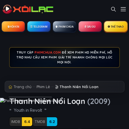
🔒︎ HỘI KÍN
☰ TELEGRAM
🍿 PHIM CHÙA
💃 GÁI GÚ
⚽ THỂ THAO
TRUY CẬP
PHIMCHUA.COM
ĐỂ XEM PHIM HD MIỄN PHÍ, HỖ
TRỢ NHU CẦU XEM PHIM GIẢI TRÍ NHANH CHÓNG MỌI LÚC
MỌI NƠI.
Trang chủ
Phim Lẻ
🎬
Thanh Niên Nổi Loạn
Thanh Niên Nổi Loạn
(2009)
Youth in Revolt
IMDB
6.4
TMDB
6.2