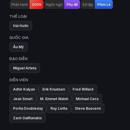
Phát hành
2009
Ngôn ngữ
Phụ đề
Số tập
Phim Lẻ
THỂ LOẠI
Hài Hước
QUỐC GIA
Âu Mỹ
ĐẠO DIỄN
Miguel Arteta
DIỄN VIÊN
Adhir Kalyan
Erik Knudsen
Fred Willard
Jean Smart
M. Emmet Walsh
Michael Cera
Portia Doubleday
Ray Liotta
Steve Buscemi
Zach Galifianakis