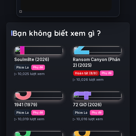
1
2
Bạn không biết xem gì ?
Soulm8te
(2026)
Ransom Canyon (Phần
2)
(2025)
Phim Lẻ
Phụ đề
3
4
Hoàn tất (8/8)
Phụ đề
▷ 10,025 lượt xem
▷ 10,026 lượt xem
1941
(1979)
72 GIỜ
(2026)
5
6
Phim Lẻ
Phụ đề
Phim Lẻ
Phụ đề
▷ 10,019 lượt xem
▷ 10,016 lượt xem