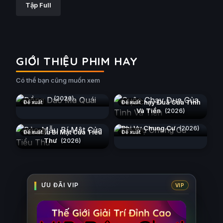
Tập Full
GIỚI THIỆU PHIM HAY
Có thể bạn cũng muốn xem
Đồng Dao Ma Quái
(2026)
Cuộc Chạy Đua Của Tình
Đề xuất
Đề xuất
Và Tiền
(2026)
Phi Vụ Chung Cư
(2026)
Bảo Mẫu Bí Mật Của Tiểu
Đề xuất
Đề xuất
Thư
(2026)