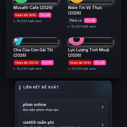
Musafir Cafe
(2026)
Niềm Tin Vô Thực
(2026)
Hoàn tất (8/8)
Phụ đề
7
8
Phim Lẻ
Phụ đề
▷ 10,022 lượt xem
▷ 10,021 lượt xem
Cha Của Con Gái Tôi
Lực Lượng Tinh Nhuệ
(2026)
(2026)
Hoàn tất (10/10)
Phụ đề
Hoàn tất (6/6)
Phụ đề
▷ 10,034 lượt xem
▷ 10,015 lượt xem
phim online
thư viện phim chọn lọc
viet69 miễn phí