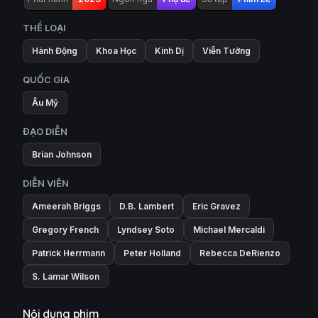
THỂ LOẠI
Hành Động
Khoa Học
Kinh Dị
Viễn Tưởng
QUỐC GIA
Âu Mỹ
ĐẠO DIỄN
Brian Johnson
DIỄN VIÊN
Ameerah Briggs
D.B. Lambert
Eric Gravez
Gregory French
Lyndsey Soto
Michael Mercaldi
Patrick Herrmann
Peter Holland
Rebecca DeRienzo
S. Lamar Wilson
Nội dung phim