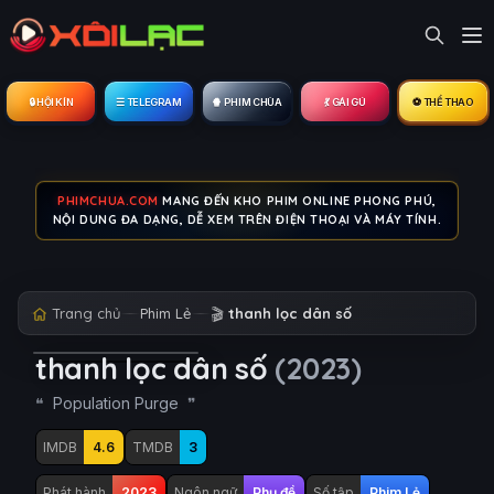
🔒︎ HỘI KÍN
☰ TELEGRAM
🍿 PHIM CHÙA
💃 GÁI GÚ
⚽ THỂ THAO
PHIMCHUA.COM
MANG ĐẾN KHO PHIM ONLINE PHONG PHÚ,
NỘI DUNG ĐA DẠNG, DỄ XEM TRÊN ĐIỆN THOẠI VÀ MÁY TÍNH.
Trang chủ
Phim Lẻ
🎬
thanh lọc dân số
thanh lọc dân số
(2023)
Population Purge
IMDB
4.6
TMDB
3
Phát hành
2023
Ngôn ngữ
Phụ đề
Số tập
Phim Lẻ