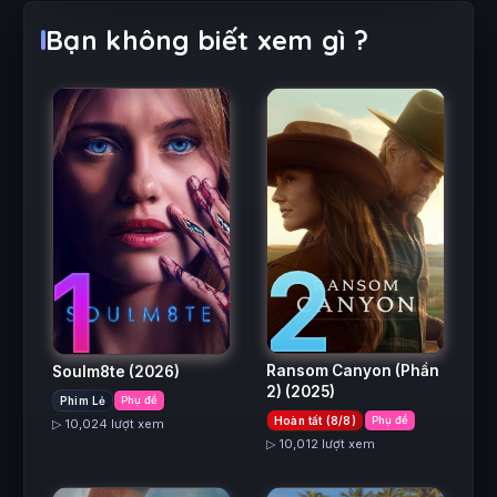
Bạn không biết xem gì ?
2
1
Ransom Canyon (Phần
Soulm8te
(2026)
2)
(2025)
Phim Lẻ
Phụ đề
Hoàn tất (8/8)
Phụ đề
▷ 10,024 lượt xem
▷ 10,012 lượt xem