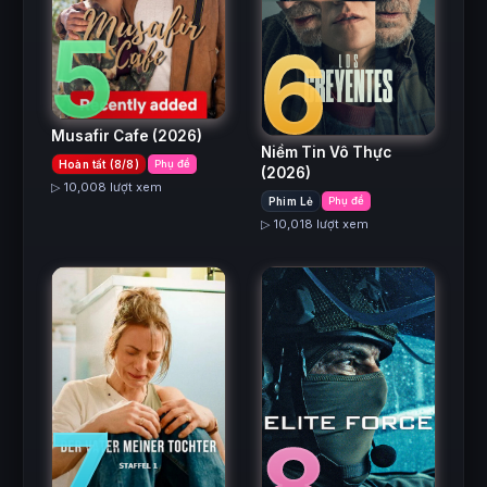
5
6
Musafir Cafe
(2026)
Niềm Tin Vô Thực
Hoàn tất (8/8)
Phụ đề
(2026)
▷ 10,008 lượt xem
Phim Lẻ
Phụ đề
▷ 10,018 lượt xem
7
8