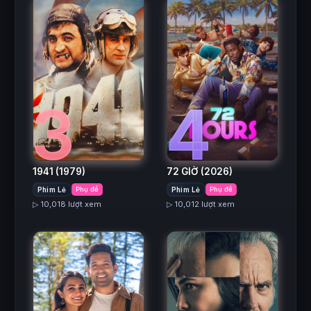
3
4
1941
(1979)
72 GIỜ
(2026)
Phim Lẻ
Phụ đề
Phim Lẻ
Phụ đề
▷ 10,018 lượt xem
▷ 10,012 lượt xem