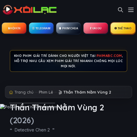
🔒︎ HỘI KÍN
☰ TELEGRAM
🍿 PHIM CHÙA
💃 GÁI GÚ
⚽ THỂ THAO
KHO PHIM GIẢI TRÍ DÀNH CHO NGƯỜI VIỆT TẠI
PHIMABC.COM
,
HỖ TRỢ NHU CẦU XEM PHIM GIẢI TRÍ NHANH CHÓNG MỌI LÚC
MỌI NƠI.
Trang chủ
Phim Lẻ
🎬
Thần Thám Nằm Vùng 2
Thần Thám Nằm Vùng 2
(2026)
Detective Chen 2