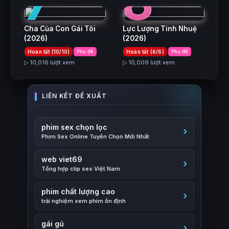
7
8
Cha Của Con Gái Tôi
Lực Lượng Tinh Nhuệ
(2026)
(2026)
Hoàn tất (10/10)
Phụ đề
Hoàn tất (6/6)
Phụ đề
▷ 10,016 lượt xem
▷ 10,009 lượt xem
phim sex chọn lọc
Phim Sex Online Tuyển Chọn Mới Nhất
web viet69
Tổng hợp clip sex Việt Nam
phim chất lượng cao
trải nghiệm xem phim ổn định
gái gú