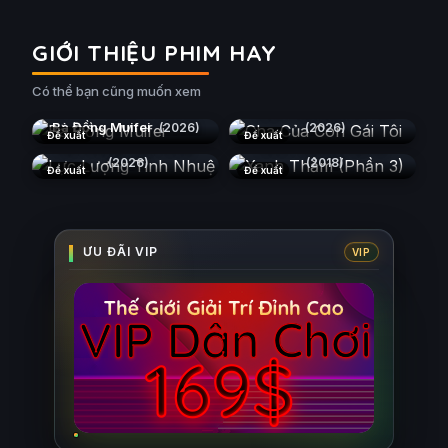
GIỚI THIỆU PHIM HAY
Có thể bạn cũng muốn xem
Cha Của Con Gái Tôi
Bà Đồng Muifei
(2026)
(2026)
Đề xuất
Đề xuất
Lực Lượng Tinh Nhuệ
Xanh Thẳm (Phần 3)
(2026)
(2018)
Đề xuất
Đề xuất