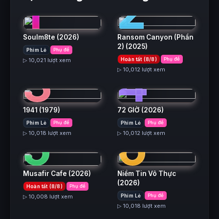
1
2
Soulm8te
(2026)
Ransom Canyon (Phần
2)
(2025)
Phim Lẻ
Phụ đề
3
4
Hoàn tất (8/8)
Phụ đề
▷ 10,021 lượt xem
▷ 10,012 lượt xem
1941
(1979)
72 GIỜ
(2026)
5
6
Phim Lẻ
Phụ đề
Phim Lẻ
Phụ đề
▷ 10,018 lượt xem
▷ 10,012 lượt xem
Musafir Cafe
(2026)
Niềm Tin Vô Thực
(2026)
Hoàn tất (8/8)
Phụ đề
Phim Lẻ
Phụ đề
▷ 10,008 lượt xem
▷ 10,018 lượt xem