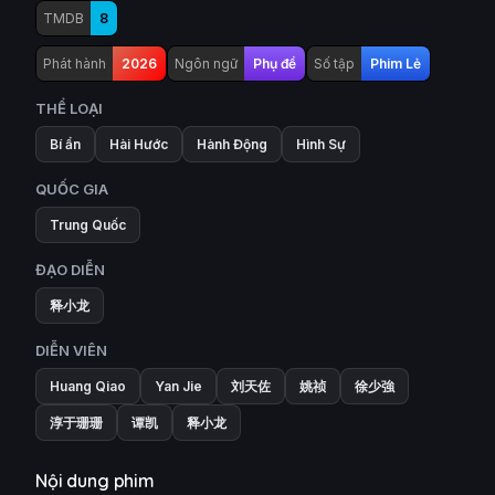
TMDB
8
Phát hành
2026
Ngôn ngữ
Phụ đề
Số tập
Phim Lẻ
THỂ LOẠI
Bí ẩn
Hài Hước
Hành Động
Hình Sự
QUỐC GIA
Trung Quốc
ĐẠO DIỄN
释小龙
DIỄN VIÊN
Huang Qiao
Yan Jie
刘天佐
姚祯
徐少強
淳于珊珊
谭凯
释小龙
Nội dung phim