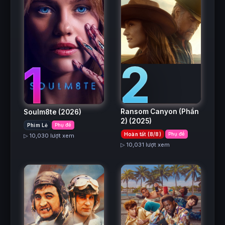
2
1
Ransom Canyon (Phần
Soulm8te
(2026)
2)
(2025)
Phim Lẻ
Phụ đề
Hoàn tất (8/8)
Phụ đề
▷ 10,030 lượt xem
▷ 10,031 lượt xem