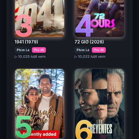
3
4
1941
(1979)
72 GIỜ
(2026)
Phim Lẻ
Phụ đề
Phim Lẻ
Phụ đề
▷ 10,025 lượt xem
▷ 10,022 lượt xem
5
6