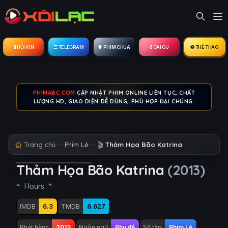
🔒︎ HỘI KÍN
☰ TELEGRAM
🍿 PHIM CHÙA
💃 GÁI GÚ
⚽ THỂ THAO
PHIMABC.COM
CẬP NHẬT PHIM ONLINE LIÊN TỤC, CHẤT
LƯỢNG HD, GIAO DIỆN DỄ DÙNG, PHÙ HỢP ĐẠI CHÚNG.
Trang chủ
Phim Lẻ
🎬
Thảm Họa Bão Katrina
Thảm Họa Bão Katrina
(2013)
Hours
IMDB
6.3
TMDB
6.627
Phát hành
2013
Ngôn ngữ
Phụ đề
Số tập
Phim Lẻ