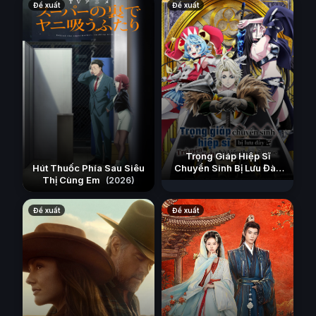
Đề xuất
Đề xuất
Trọng Giáp Hiệp Sĩ
Hút Thuốc Phía Sau Siêu
Chuyển Sinh Bị Lưu Đày
Thị Cùng Em
Trở Nên Vô Địch Nhờ Kiến
(2026)
Thức Về Game
(2026)
Đề xuất
Đề xuất