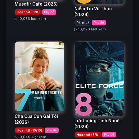
Musafir Cafe
(2026)
Niềm Tin Vô Thực
Hoàn tất (8/8)
Phụ đề
(2026)
▷ 10,036 lượt xem
Phim Lẻ
Phụ đề
▷ 10,026 lượt xem
7
8
Cha Của Con Gái Tôi
Lực Lượng Tinh Nhuệ
(2026)
(2026)
Hoàn tất (10/10)
Phụ đề
Hoàn tất (6/6)
Phụ đề
▷ 10,049 lượt xem