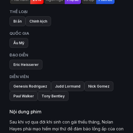
THỂ LOẠI
Bí ẩn
Chính kịch
QUỐC GIA
Âu Mỹ
ĐẠO DIỄN
Eric Heisserer
DIỄN VIÊN
Genesis Rodriguez
Judd Lormand
Nick Gomez
Paul Walker
Tony Bentley
Nội dung phim
Sau khi vợ qua đời khi sinh con gái thiếu tháng, Nolan
Hayes phải mạo hiểm mọi thứ để đảm bảo lồng ấp của con