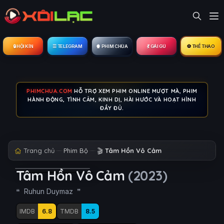
🔒︎ HỘI KÍN
☰ TELEGRAM
🍿 PHIM CHÙA
💃 GÁI GÚ
⚽ THỂ THAO
PHIMCHUA.COM
HỖ TRỢ XEM PHIM ONLINE MƯỢT MÀ, PHIM
HÀNH ĐỘNG, TÌNH CẢM, KINH DỊ, HÀI HƯỚC VÀ HOẠT HÌNH
ĐẦY ĐỦ.
Trang chủ
Phim Bộ
🎬
Tâm Hồn Vô Cảm
Tâm Hồn Vô Cảm
(2023)
Ruhun Duymaz
IMDB
6.8
TMDB
8.5