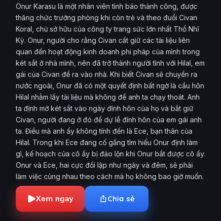
Onur Karasu là một nhân viên tình báo thành công, được
thăng chức trưởng phòng khi còn trẻ và theo đuổi Civan
Koral, chủ sở hữu của công ty trang sức lớn nhất Thổ Nhĩ
Kỳ. Onur, người cho rằng Civan cất giữ các tài liệu liên
quan đến hoạt động kinh doanh phi pháp của mình trong
két sắt ở nhà mình, nên đã trở thành người tình với Hilal, em
gái của Civan để ra vào nhà. Khi biết Civan sẽ chuyển ra
nước ngoài, Onur đã có một quyết định bất ngờ là cầu hôn
Hilal nhằm lấy tài liệu mà không để anh ta chạy thoát. Anh
ta định mở két sắt vào ngày đính hôn của họ và bắt giữ
Civan, người đang ở đó để dự lễ đính hôn của em gái anh
ta. Điều mà anh ấy không tính đến là Ece, bạn thân của
Hilal. Trong khi Ece đang cố gắng tìm hiểu Onur định làm
gì, kế hoạch của cô ấy bị đảo lộn khi Onur bắt được cô ấy.
Onur và Ece, hai cực đối lập như ngày và đêm, sẽ phải
làm việc cùng nhau theo cách mà họ không bao giờ muốn.
Xem ngay
Chia sẻ