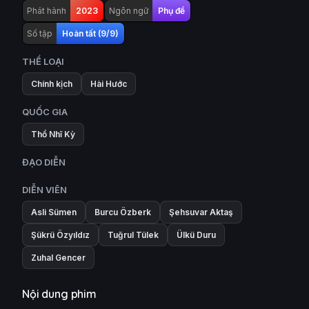
Phát hành
2023
Ngôn ngữ
Phụ đề
Số tập
Hoàn tất (9/9)
THỂ LOẠI
Chính kịch
Hài Hước
QUỐC GIA
Thổ Nhĩ Kỳ
ĐẠO DIỄN
DIỄN VIÊN
Asli Sümen
Burcu Özberk
Şehsuvar Aktaş
Şükrü Özyıldız
Tuğrul Tülek
Ülkü Duru
Zuhal Gencer
Nội dung phim