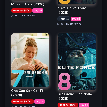
Musafir Cafe
(2026)
Niềm Tin Vô Thực
Hoàn tất (8/8)
Phụ đề
(2026)
▷ 10,008 lượt xem
Phim Lẻ
Phụ đề
▷ 10,018 lượt xem
7
8
Cha Của Con Gái Tôi
Lực Lượng Tinh Nhuệ
(2026)
(2026)
Hoàn tất (10/10)
Phụ đề
Hoàn tất (6/6)
Phụ đề
▷ 10,016 lượt xem