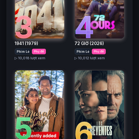
3
4
1941
(1979)
72 GIỜ
(2026)
Phim Lẻ
Phụ đề
Phim Lẻ
Phụ đề
▷ 10,018 lượt xem
▷ 10,012 lượt xem
5
6