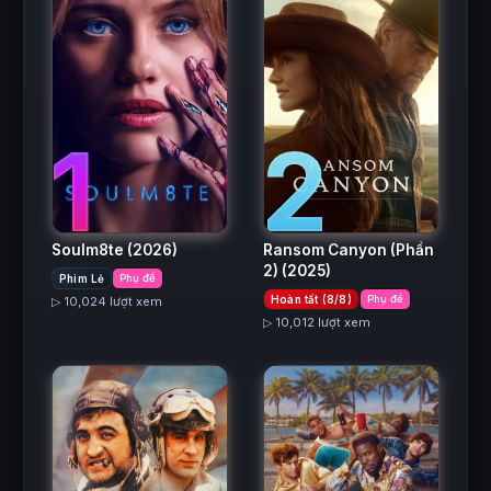
2
1
Ransom Canyon (Phần
Soulm8te
(2026)
2)
(2025)
Phim Lẻ
Phụ đề
Hoàn tất (8/8)
Phụ đề
▷ 10,024 lượt xem
▷ 10,012 lượt xem