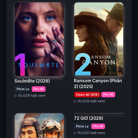
2
1
Ransom Canyon (Phần
Soulm8te
(2026)
4
2)
(2025)
Phim Lẻ
Phụ đề
Hoàn tất (8/8)
Phụ đề
▷ 10,029 lượt xem
▷ 10,029 lượt xem
72 GIỜ
(2026)
Phim Lẻ
Phụ đề
▷ 10,020 lượt xem