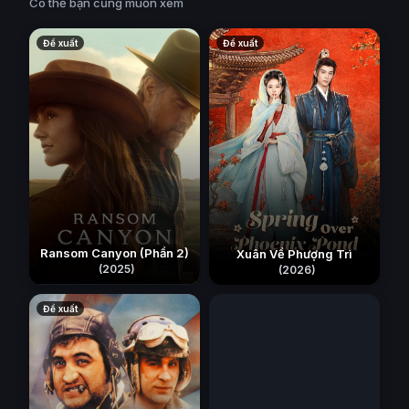
Có thể bạn cũng muốn xem
Đề xuất
Đề xuất
Ransom Canyon (Phần 2)
Xuân Về Phượng Trì
(2025)
(2026)
72 GIỜ
(2026)
Đề xuất
Đề xuất