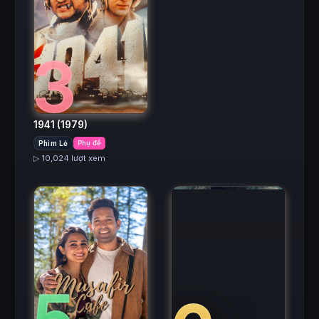
3
1941
(1979)
Phim Lẻ
Phụ đề
▷ 10,024 lượt xem
5