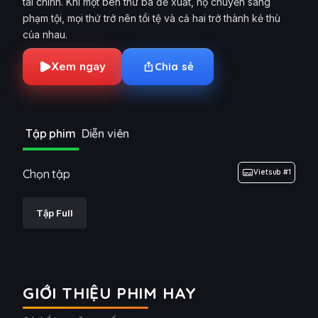
tài chính. Khi một bên thứ ba đề xuất, họ chuyển sang
phạm tội, mọi thứ trở nên tồi tệ và cả hai trở thành kẻ thù
của nhau.
Xem ngay
Chia sẻ
Tập phim
Diễn viên
Chọn tập
Vietsub #1
Tập Full
GIỚI THIỆU PHIM HAY