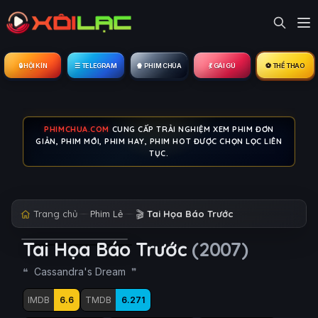
🔒︎ HỘI KÍN
☰ TELEGRAM
🍿 PHIM CHÙA
💃 GÁI GÚ
⚽ THỂ THAO
PHIMCHUA.COM
CUNG CẤP TRẢI NGHIỆM XEM PHIM ĐƠN
GIẢN, PHIM MỚI, PHIM HAY, PHIM HOT ĐƯỢC CHỌN LỌC LIÊN
TỤC.
Trang chủ
Phim Lẻ
🎬
Tai Họa Báo Trước
Tai Họa Báo Trước
(2007)
Cassandra's Dream
IMDB
6.6
TMDB
6.271