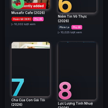
6
Musafir Cafe
(2026)
Niềm Tin Vô Thực
Hoàn tất (8/8)
Phụ đề
(2026)
▷ 10,032 lượt xem
Phim Lẻ
Phụ đề
▷ 10,025 lượt xem
7
8
Cha Của Con Gái Tôi
Lực Lượng Tinh Nhuệ
(2026)
(2026)