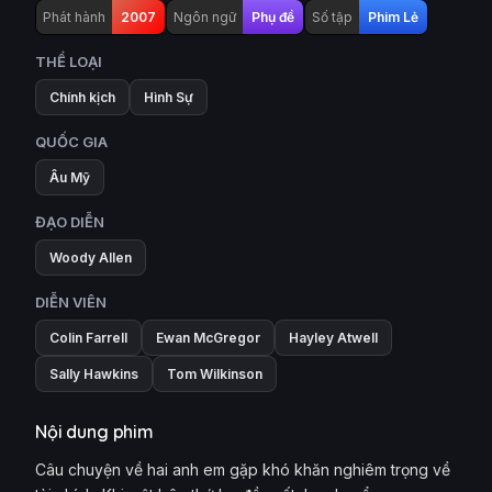
Phát hành
2007
Ngôn ngữ
Phụ đề
Số tập
Phim Lẻ
THỂ LOẠI
Chính kịch
Hình Sự
QUỐC GIA
Âu Mỹ
ĐẠO DIỄN
Woody Allen
DIỄN VIÊN
Colin Farrell
Ewan McGregor
Hayley Atwell
Sally Hawkins
Tom Wilkinson
Nội dung phim
Câu chuyện về hai anh em gặp khó khăn nghiêm trọng về