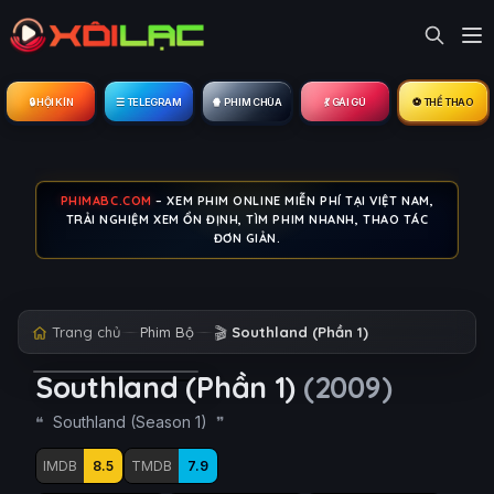
🔒︎ HỘI KÍN
☰ TELEGRAM
🍿 PHIM CHÙA
💃 GÁI GÚ
⚽ THỂ THAO
PHIMABC.COM
– XEM PHIM ONLINE MIỄN PHÍ TẠI VIỆT NAM,
TRẢI NGHIỆM XEM ỔN ĐỊNH, TÌM PHIM NHANH, THAO TÁC
ĐƠN GIẢN.
Trang chủ
Phim Bộ
🎬
Southland (Phần 1)
Southland (Phần 1)
(2009)
Southland (Season 1)
IMDB
8.5
TMDB
7.9