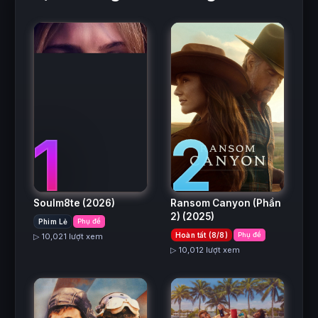
2
1
Ransom Canyon (Phần
Soulm8te
(2026)
2)
(2025)
Phim Lẻ
Phụ đề
Hoàn tất (8/8)
Phụ đề
▷ 10,021 lượt xem
▷ 10,012 lượt xem