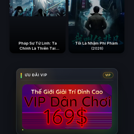
Pháp Sư Tử Linh: Ta
Tôi Là Nhậm Phi Phàm
Chính Là Thiên Tai
(2026)
(2026)