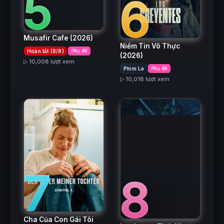
5
6
Musafir Cafe
(2026)
Niềm Tin Vô Thực
Hoàn tất (8/8)
Phụ đề
(2026)
▷ 10,008 lượt xem
Phim Lẻ
Phụ đề
▷ 10,018 lượt xem
7
8
Cha Của Con Gái Tôi