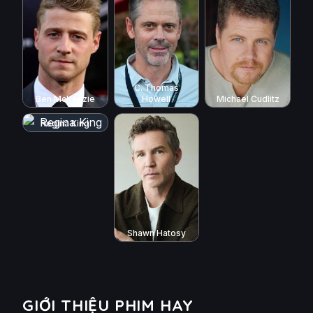
C. Thomas
Ben McKenzie
Howell
Michael Cudlitz
Regina King
Shawn Hatosy
GIỚI THIỆU PHIM HAY