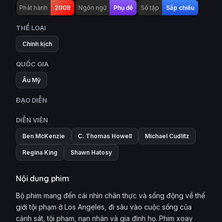
Phát hành
2009
Ngôn ngữ
Phụ đề
Số tập
Sắp chiếu
THỂ LOẠI
Chính kịch
QUỐC GIA
Âu Mỹ
ĐẠO DIỄN
DIỄN VIÊN
Ben McKenzie
C. Thomas Howell
Michael Cudlitz
Regina King
Shawn Hatosy
Nội dung phim
Bộ phim mang đến cái nhìn chân thực và sống động về thế
giới tội phạm ở Los Angeles, đi sâu vào cuộc sống của
cảnh sát, tội phạm, nạn nhân và gia đình họ. Phim xoay