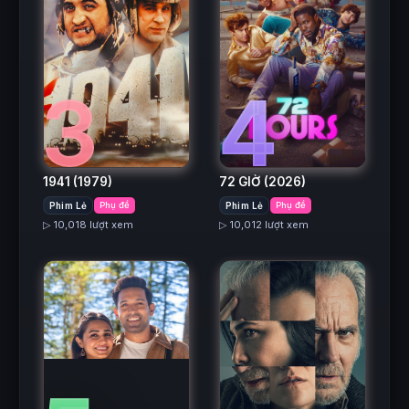
3
4
1941
(1979)
72 GIỜ
(2026)
Phim Lẻ
Phụ đề
Phim Lẻ
Phụ đề
▷ 10,018 lượt xem
▷ 10,012 lượt xem