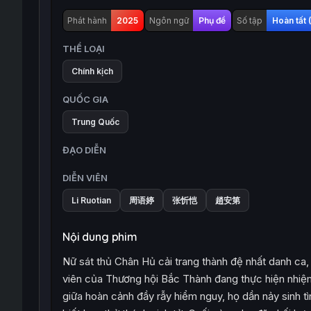
Phát hành
2025
Ngôn ngữ
Phụ đề
Số tập
Hoàn tất 
THỂ LOẠI
Chính kịch
QUỐC GIA
Trung Quốc
ĐẠO DIỄN
DIỄN VIÊN
Li Ruotian
周语婷
张忻恺
趙安第
Nội dung phim
Nữ sát thủ Chân Hủ cải trang thành đệ nhất danh ca,
viên của Thương hội Bắc Thành đang thực hiện nhiệm 
giữa hoàn cảnh đầy rẫy hiểm nguy, họ dần nảy sinh 