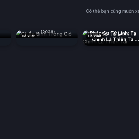
Có thể bạn cũng muốn 
c
Chiến Binh Trong Gió
(2026)
Pháp Sư Tử Linh: Ta
Đề xuất
Đề xuất
Chính Là Thiên Tai
(2026)