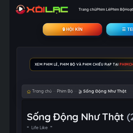
Trang chủ
Phim Lẻ
Phim Bộ
Hoạt
🔒︎ HỘI KÍN
☰ T
XEM PHIM LẺ, PHIM BỘ VÀ PHIM CHIẾU RẠP TẠI
PHIMC
Trang chủ
Phim Bộ
Sống Động Như Thật
🎬
Sống Động Như Thật
(
Life Like