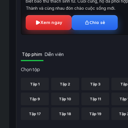
biết bao thử thách sinh tử. Cuối cùng, họ đã phối 
Thành và cùng nhau đón chào cuộc sống mới.
Xem ngay
Chia sẻ
Tập phim
Diễn viên
Chọn tập
Tập 1
Tập 2
Tập 3
Tập
Tập 9
Tập 10
Tập 11
Tập 
Tập 17
Tập 18
Tập 19
Tập 