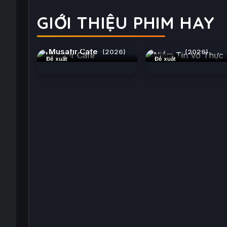
GIỚI THIỆU PHIM HAY
Niềm Tin Vô Thự
Musafir Cafe
(2026)
(2026)
Đề xuất
Đề xuất