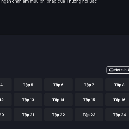
hợp ngăn chặn âm mưu phi pháp của Thương hội Bắc
Vietsub 
 4
Tập 5
Tập 6
Tập 7
Tập 8
12
Tập 13
Tập 14
Tập 15
Tập 16
20
Tập 21
Tập 22
Tập 23
Tập 24