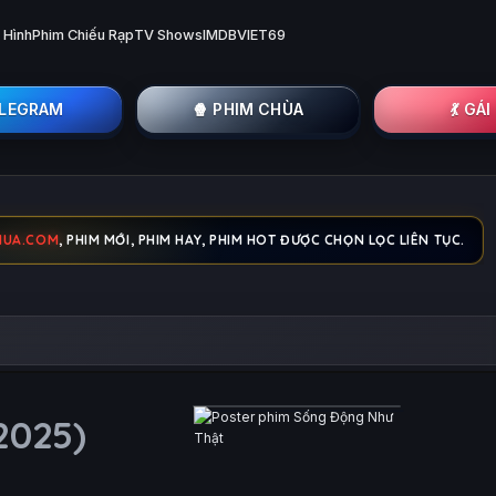
 Hình
Phim Chiếu Rạp
TV Shows
IMDB
VIET69
ELEGRAM
🍿 PHIM CHÙA
💃 GÁ
HUA.COM
, PHIM MỚI, PHIM HAY, PHIM HOT ĐƯỢC CHỌN LỌC LIÊN TỤC.
2025)