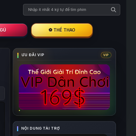
Tìm kiếm phim
I GÚ
⚽ THỂ THAO