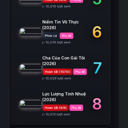
▷ 10,019 lượt xem
Niềm Tin Vô Thực
6
(2026)
Phim Lẻ
Phụ đề
▷ 10,019 lượt xem
Cha Của Con Gái Tôi
7
(2026)
Hoàn tất (10/10)
Phụ đề
▷ 10,029 lượt xem
Lực Lượng Tinh Nhuệ
8
(2026)
Hoàn tất (6/6)
Phụ đề
▷ 10,013 lượt xem