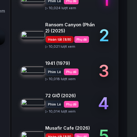
Phim Lẻ
Phụ đề
▷ 10,024 lượt xem
xem
Ransom Canyon (Phần
2
2)
(2025)
Hoàn tất (8/8)
Phụ đề
▷ 10,021 lượt xem
1941
(1979)
3
Phim Lẻ
Phụ đề
▷ 10,018 lượt xem
72 GIỜ
(2026)
4
Phim Lẻ
Phụ đề
▷ 10,014 lượt xem
Musafir Cafe
(2026)
5
Hoàn tất (8/8)
Phụ đề