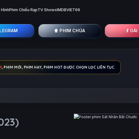
 Hình
Phim Chiếu Rạp
TV Shows
IMDB
VIET69
ELEGRAM
🍿 PHIM CHÙA
💃 GÁ
M
, PHIM MỚI, PHIM HAY, PHIM HOT ĐƯỢC CHỌN LỌC LIÊN TỤC.
023)