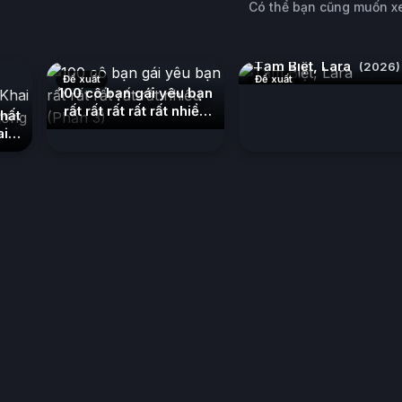
Có thể bạn cũng muốn 
Tạm Biệt, Lara
(2026)
Đề xuất
Đề xuất
100 cô bạn gái yêu bạn
rất rất rất rất rất nhiều
hất
(Phần 3)
(2023)
ai
a
ung