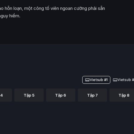
vào hỗn loạn, một công tố viên ngoan cường phải sẵn
nguy hiểm.
Vietsub #1
Vietsub 
 4
Tập 5
Tập 6
Tập 7
Tập 8