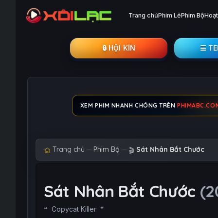
Trang chủ
Phim Lẻ
Phim Bộ
Hoạt
🔒︎ HỘI KÍN
☰ T
XEM PHIM NHANH CHÓNG TRÊN
PHIMABC.CO
Trang chủ
Phim Bộ
Sát Nhân Bắt Chước
🎬
Sát Nhân Bắt Chước
(2
Copycat Killer