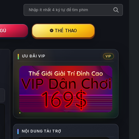
Tìm kiếm phim
I GÚ
⚽ THỂ THAO