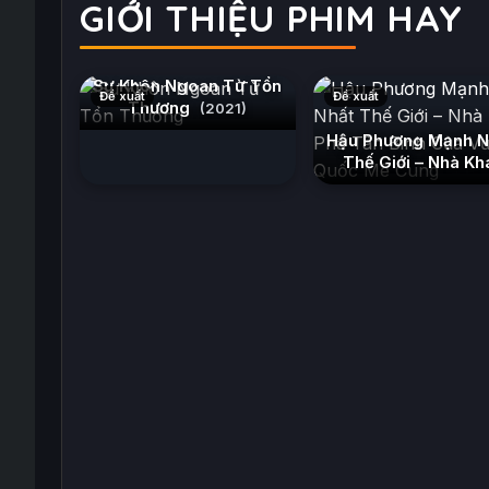
GIỚI THIỆU PHIM HAY
Sự Khôn Ngoan Từ Tổn
Đề xuất
Đề xuất
Thương
(2021)
Hậu Phương Mạnh N
Thế Giới – Nhà Kh
Phá Tân Binh Củ
Vương Quốc Mê C
(2026)