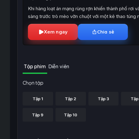
Khi hàng loạt án mạng rùng rợn khiến thành phố rơi 
sàng trước trò mèo vờn chuột với một kẻ thao túng 
Xem ngay
Chia sẻ
Tập phim
Diễn viên
Chọn tập
Tập 1
Tập 2
Tập 3
Tập
Tập 9
Tập 10