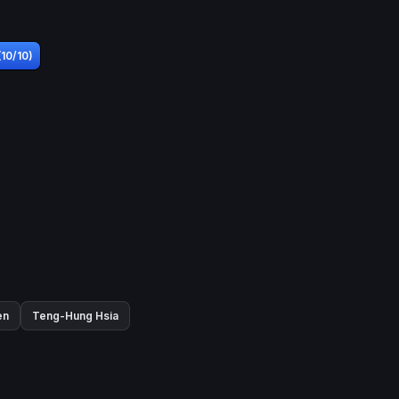
(10/10)
en
Teng-Hung Hsia