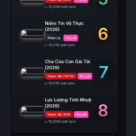
▷ 10,008 lượt xem
Niềm Tin Vô Thực
6
(2026)
Phim Lẻ
Phụ đề
▷ 10,018 lượt xem
Cha Của Con Gái Tôi
7
(2026)
Hoàn tất (10/10)
Phụ đề
▷ 10,016 lượt xem
Lực Lượng Tinh Nhuệ
8
(2026)
Hoàn tất (6/6)
Phụ đề
▷ 10,009 lượt xem