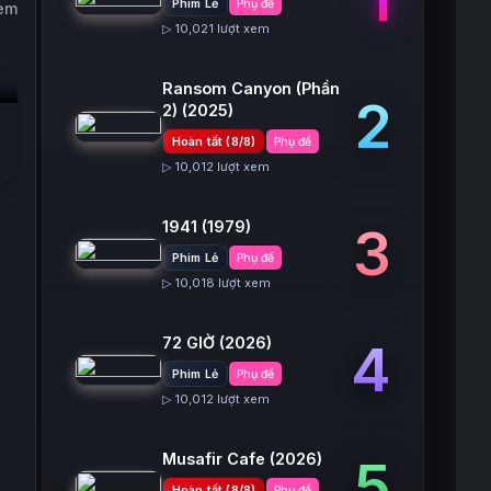
Phim Lẻ
Phụ đề
xem
▷ 10,021 lượt xem
Ransom Canyon (Phần
2
2)
(2025)
Hoàn tất (8/8)
Phụ đề
▷ 10,012 lượt xem
1941
(1979)
3
Phim Lẻ
Phụ đề
▷ 10,018 lượt xem
72 GIỜ
(2026)
4
Phim Lẻ
Phụ đề
▷ 10,012 lượt xem
Musafir Cafe
(2026)
5
Hoàn tất (8/8)
Phụ đề