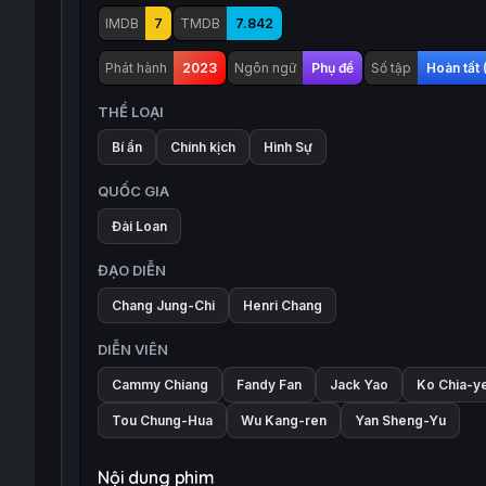
IMDB
7
TMDB
7.842
Phát hành
2023
Ngôn ngữ
Phụ đề
Số tập
Hoàn tất 
THỂ LOẠI
Bí ẩn
Chính kịch
Hình Sự
QUỐC GIA
Đài Loan
ĐẠO DIỄN
Chang Jung-Chi
Henri Chang
DIỄN VIÊN
Cammy Chiang
Fandy Fan
Jack Yao
Ko Chia-y
Tou Chung-Hua
Wu Kang-ren
Yan Sheng-Yu
Nội dung phim