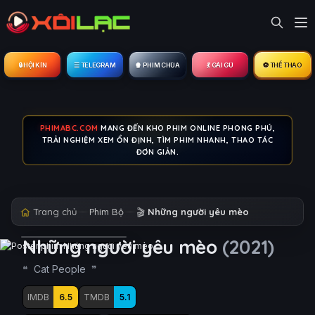
🔒︎ HỘI KÍN
☰ TELEGRAM
🍿 PHIM CHÙA
💃 GÁI GÚ
⚽ THỂ THAO
PHIMABC.COM
MANG ĐẾN KHO PHIM ONLINE PHONG PHÚ,
TRẢI NGHIỆM XEM ỔN ĐỊNH, TÌM PHIM NHANH, THAO TÁC
ĐƠN GIẢN.
Trang chủ
Phim Bộ
🎬
Những người yêu mèo
Những người yêu mèo
(2021)
Cat People
IMDB
6.5
TMDB
5.1