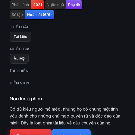
Phát hành
2021
Ngôn ngữ
Phụ đề
Số tập
Hoàn tất (6/6)
THỂ LOẠI
Tài Liệu
QUỐC GIA
Âu Mỹ
ĐẠO DIỄN
DIỄN VIÊN
Nội dung phim
Có đủ kiểu người mê mèo, nhưng họ có chung một tình
yêu dành cho những chú mèo quyến rũ và độc đáo của
mình. Đây là loạt phim tài liệu về câu chuyện của họ.