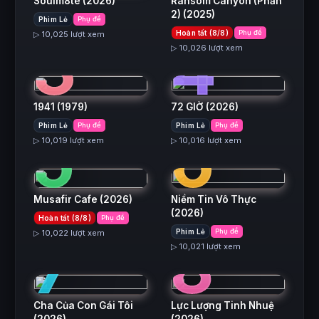
Soulm8te
(2026)
Ransom Canyon (Phần
2)
(2025)
Phim Lẻ
Phụ đề
3
4
Hoàn tất (8/8)
Phụ đề
▷ 10,025 lượt xem
▷ 10,026 lượt xem
1941
(1979)
72 GIỜ
(2026)
5
6
Phim Lẻ
Phụ đề
Phim Lẻ
Phụ đề
▷ 10,019 lượt xem
▷ 10,016 lượt xem
Musafir Cafe
(2026)
Niềm Tin Vô Thực
(2026)
Hoàn tất (8/8)
Phụ đề
7
8
Phim Lẻ
Phụ đề
▷ 10,022 lượt xem
▷ 10,021 lượt xem
Cha Của Con Gái Tôi
Lực Lượng Tinh Nhuệ