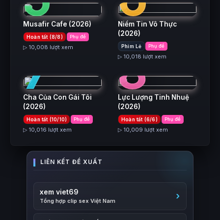
Musafir Cafe
(2026)
Niềm Tin Vô Thực
(2026)
Hoàn tất (8/8)
Phụ đề
7
8
Phim Lẻ
Phụ đề
▷ 10,008 lượt xem
▷ 10,018 lượt xem
Cha Của Con Gái Tôi
Lực Lượng Tinh Nhuệ
(2026)
(2026)
Hoàn tất (10/10)
Phụ đề
Hoàn tất (6/6)
Phụ đề
▷ 10,016 lượt xem
▷ 10,009 lượt xem
xem viet69
Tổng hợp clip sex Việt Nam