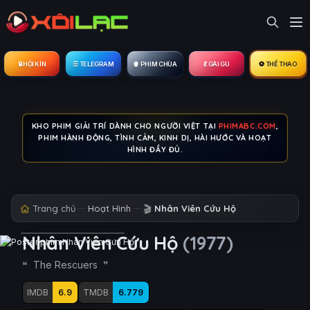
🔒︎ HỘI KÍN
☰ TELEGRAM
🍿 PHIM CHÙA
💃 GÁI GÚ
⚽ THỂ THAO
KHO PHIM GIẢI TRÍ DÀNH CHO NGƯỜI VIỆT TẠI
PHIMABC.COM
,
PHIM HÀNH ĐỘNG, TÌNH CẢM, KINH DỊ, HÀI HƯỚC VÀ HOẠT
HÌNH ĐẦY ĐỦ.
Trang chủ
Hoạt Hình
🎬
Nhân Viên Cứu Hộ
Nhân Viên Cứu Hộ
(1977)
The Rescuers
IMDB
6.9
TMDB
6.779