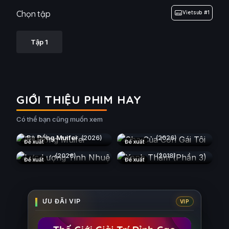
Chọn tập
Vietsub #1
Tập 1
GIỚI THIỆU PHIM HAY
Có thể bạn cũng muốn xem
Cha Của Con Gái Tôi
Bà Đồng Muifei
(2026)
(2026)
Đề xuất
Đề xuất
Lực Lượng Tinh Nhuệ
Xanh Thẳm (Phần 3)
(2026)
(2018)
Đề xuất
Đề xuất