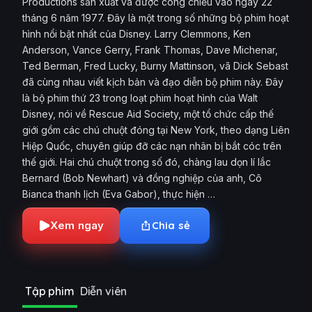
Productions sản xuất và được công chiếu vào ngày 22
tháng 6 năm 1977. Đây là một trong số những bộ phim hoạt
hình nổi bật nhất của Disney. Larry Clemmons, Ken
Anderson, Vance Gerry, Frank Thomas, Dave Michenar,
Ted Berman, Fred Lucky, Burny Mattinson, vã Dick Sebast
đã cùng nhau viết kịch bản và đạo diễn bộ phim này. Đây
là bộ phim thứ 23 trong loạt phim hoạt hình của Walt
Disney, nói về Rescue Aid Society, một tổ chức cấp thế
giới gồm các chú chuột đóng tại New York, theo dạng Liên
Hiệp Quốc, chuyên giúp đỡ các nạn nhân bị bắt cóc trên
thế giới. Hai chú chuột trong số đó, chàng lau dọn lí lắc
Bernard (Bob Newhart) và đồng nghiệp của anh, Cô
Bianca thanh lịch (Eva Gabor), thực hiện …
Xem ngay
Chia sẻ
Tập phim
Diễn viên