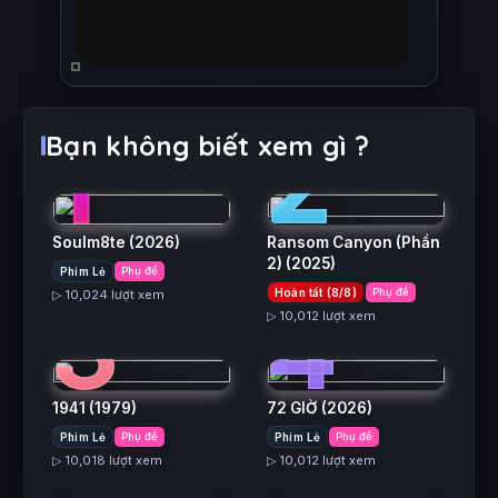
1
2
Bạn không biết xem gì ?
Soulm8te
(2026)
Ransom Canyon (Phần
2)
(2025)
Phim Lẻ
Phụ đề
3
4
Hoàn tất (8/8)
Phụ đề
▷ 10,024 lượt xem
▷ 10,012 lượt xem
1941
(1979)
72 GIỜ
(2026)
5
6
Phim Lẻ
Phụ đề
Phim Lẻ
Phụ đề
▷ 10,018 lượt xem
▷ 10,012 lượt xem