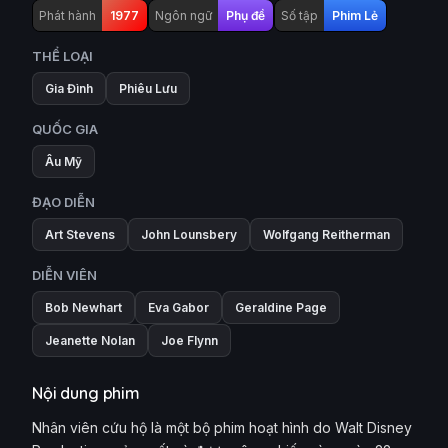
Phát hành
1977
Ngôn ngữ
Phụ đề
Số tập
Phim Lẻ
THỂ LOẠI
Gia Đình
Phiêu Lưu
QUỐC GIA
Âu Mỹ
ĐẠO DIỄN
Art Stevens
John Lounsbery
Wolfgang Reitherman
DIỄN VIÊN
Bob Newhart
Eva Gabor
Geraldine Page
Jeanette Nolan
Joe Flynn
Nội dung phim
Nhân viên cứu hộ là một bộ phim hoạt hình do Walt Disney