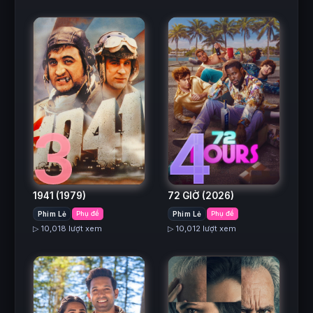
3
4
1941
(1979)
72 GIỜ
(2026)
Phim Lẻ
Phụ đề
Phim Lẻ
Phụ đề
▷ 10,018 lượt xem
▷ 10,012 lượt xem