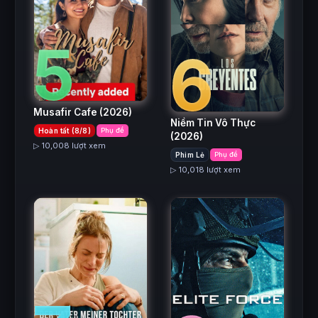
5
6
Musafir Cafe
(2026)
Niềm Tin Vô Thực
Hoàn tất (8/8)
Phụ đề
(2026)
▷ 10,008 lượt xem
Phim Lẻ
Phụ đề
▷ 10,018 lượt xem