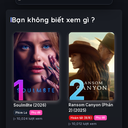
Bạn không biết xem gì ?
2
1
Ransom Canyon (Phần
Soulm8te
(2026)
2)
(2025)
Phim Lẻ
Phụ đề
Hoàn tất (8/8)
Phụ đề
▷ 10,024 lượt xem
▷ 10,012 lượt xem