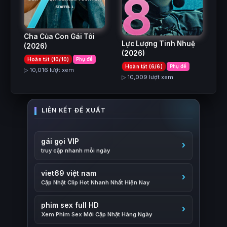
7
8
Cha Của Con Gái Tôi
Lực Lượng Tinh Nhuệ
(2026)
(2026)
Hoàn tất (10/10)
Phụ đề
Hoàn tất (6/6)
Phụ đề
▷ 10,016 lượt xem
▷ 10,009 lượt xem
gái gọi VIP
truy cập nhanh mỗi ngày
viet69 việt nam
Cập Nhật Clip Hot Nhanh Nhất Hiện Nay
phim sex full HD
Xem Phim Sex Mới Cập Nhật Hàng Ngày