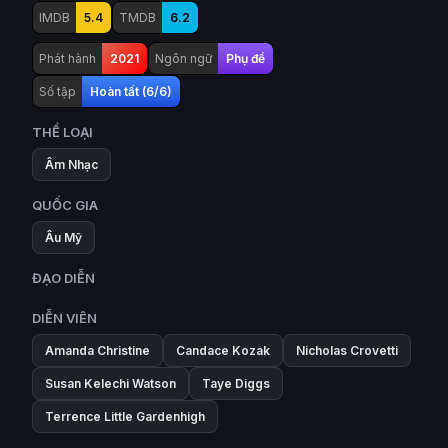
IMDB
5.4
TMDB
6.2
Phát hành
2021
Ngôn ngữ
Phụ đề
Số tập
Hoàn tất (6/6)
THỂ LOẠI
Âm Nhạc
QUỐC GIA
Âu Mỹ
ĐẠO DIỄN
DIỄN VIÊN
Amanda Christine
Candace Kozak
Nicholas Crovetti
Susan Kelechi Watson
Taye Diggs
Terrence Little Gardenhigh