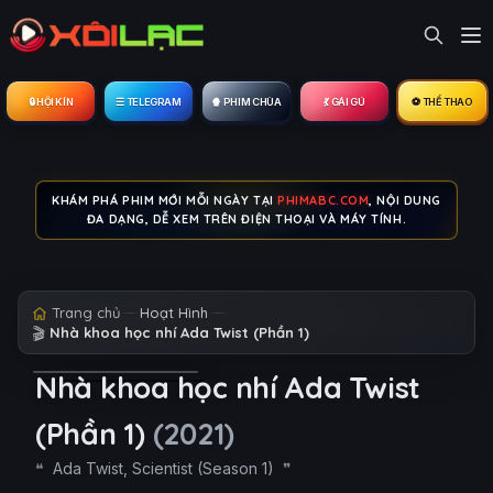
🔒︎ HỘI KÍN
☰ TELEGRAM
🍿 PHIM CHÙA
💃 GÁI GÚ
⚽ THỂ THAO
KHÁM PHÁ PHIM MỚI MỖI NGÀY TẠI
PHIMABC.COM
, NỘI DUNG
ĐA DẠNG, DỄ XEM TRÊN ĐIỆN THOẠI VÀ MÁY TÍNH.
Trang chủ
Hoạt Hình
🎬
Nhà khoa học nhí Ada Twist (Phần 1)
Nhà khoa học nhí Ada Twist
(Phần 1)
(2021)
Ada Twist, Scientist (Season 1)