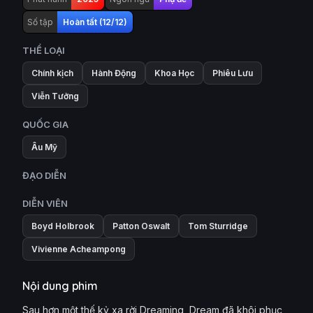
Số tập
Hoàn tất (12/12)
THỂ LOẠI
Chính kịch
Hành Động
Khoa Học
Phiêu Lưu
Viễn Tưởng
QUỐC GIA
Âu Mỹ
ĐẠO DIỄN
DIỄN VIÊN
Boyd Holbrook
Patton Oswalt
Tom Sturridge
Vivienne Acheampong
Nội dung phim
Sau hơn một thế kỷ xa rời Dreaming, Dream đã khôi phục