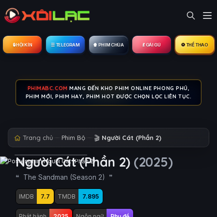
🔒︎ HỘI KÍN
☰ TELEGRAM
🍿 PHIM CHÙA
💃 GÁI GÚ
⚽ THỂ THAO
PHIMABC.COM
MANG ĐẾN KHO PHIM ONLINE PHONG PHÚ,
PHIM MỚI, PHIM HAY, PHIM HOT ĐƯỢC CHỌN LỌC LIÊN TỤC.
Trang chủ
Phim Bộ
🎬
Người Cát (Phần 2)
Người Cát (Phần 2)
(2025)
The Sandman (Season 2)
IMDB
7.7
TMDB
7.895
Phát hành
2025
Ngôn ngữ
Phụ đề