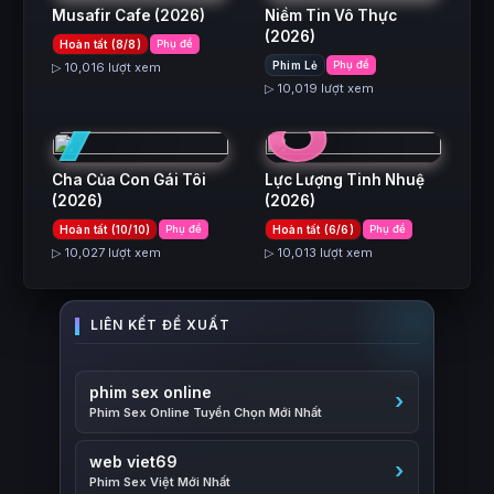
Musafir Cafe
(2026)
Niềm Tin Vô Thực
(2026)
Hoàn tất (8/8)
Phụ đề
7
8
Phim Lẻ
Phụ đề
▷ 10,016 lượt xem
▷ 10,019 lượt xem
Cha Của Con Gái Tôi
Lực Lượng Tinh Nhuệ
(2026)
(2026)
Hoàn tất (10/10)
Phụ đề
Hoàn tất (6/6)
Phụ đề
▷ 10,027 lượt xem
▷ 10,013 lượt xem
phim sex online
Phim Sex Online Tuyển Chọn Mới Nhất
web viet69
Phim Sex Việt Mới Nhất