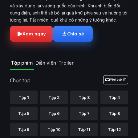
và xây dựng lại vương quốc của mình. Khi anh biến đổi
cung điện, anh thề sẽ bỏ lại quá khứ phía sau và hướng tới
tương lai. Tất nhiên, quá khứ có những ý tưởng khác.
Xem ngay
Chia sẻ
Tập phim
Diễn viên
Trailer
Chọn tập
Vietsub #1
Tập 1
Tập 2
Tập 3
Tập 4
Tập 5
Tập 6
Tập 7
Tập 8
Tập 9
Tập 10
Tập 11
Tập 12