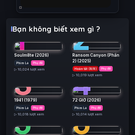
1
2
Bạn không biết xem gì ?
Soulm8te
(2026)
Ransom Canyon (Phần
2)
(2025)
Phim Lẻ
Phụ đề
3
4
Hoàn tất (8/8)
Phụ đề
▷ 10,024 lượt xem
▷ 10,019 lượt xem
1941
(1979)
72 GIỜ
(2026)
5
6
Phim Lẻ
Phụ đề
Phim Lẻ
Phụ đề
▷ 10,018 lượt xem
▷ 10,014 lượt xem