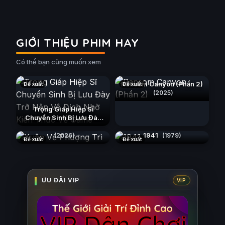
GIỚI THIỆU PHIM HAY
Có thể bạn cũng muốn xem
Ransom Canyon (Phần 2)
Đề xuất
Đề xuất
(2025)
Trọng Giáp Hiệp Sĩ
Chuyển Sinh Bị Lưu Đày
Trở Nên Vô Địch Nhờ Kiến
Xuân Về Phượng Trì
Thức Về Game
(2026)
1941
(2026)
(1979)
Đề xuất
Đề xuất