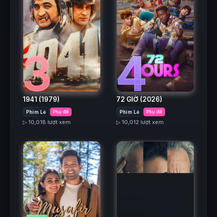
3
4
1941
(1979)
72 GIỜ
(2026)
Phim Lẻ
Phụ đề
Phim Lẻ
Phụ đề
▷ 10,018 lượt xem
▷ 10,012 lượt xem