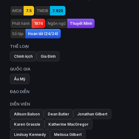
IMDB
7.5
TMDB
7.925
Phát hành
1974
Ngôn ngữ
Thuyết Minh
Số tập
Hoàn tất (24/24)
THỂ LOẠI
Chính kịch
Gia Đình
QUỐC GIA
Âu Mỹ
ĐẠO DIỄN
DIỄN VIÊN
Allison Balson
Dean Butler
Jonathan Gilbert
Karen Grassle
Katherine MacGregor
Lindsay Kennedy
Melissa Gilbert