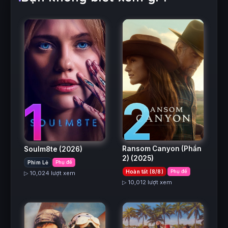
2
1
Ransom Canyon (Phần
Soulm8te
(2026)
2)
(2025)
Phim Lẻ
Phụ đề
Hoàn tất (8/8)
Phụ đề
▷ 10,024 lượt xem
▷ 10,012 lượt xem