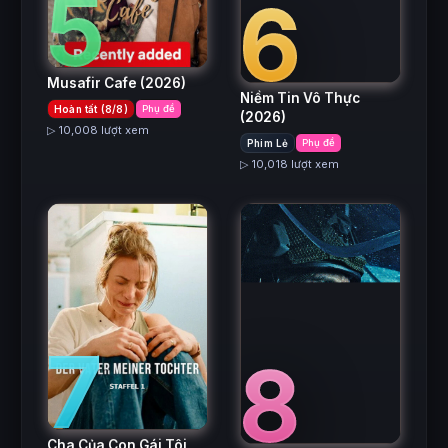
5
6
Musafir Cafe
(2026)
Niềm Tin Vô Thực
Hoàn tất (8/8)
Phụ đề
(2026)
▷ 10,008 lượt xem
Phim Lẻ
Phụ đề
▷ 10,018 lượt xem
7
8
Cha Của Con Gái Tôi