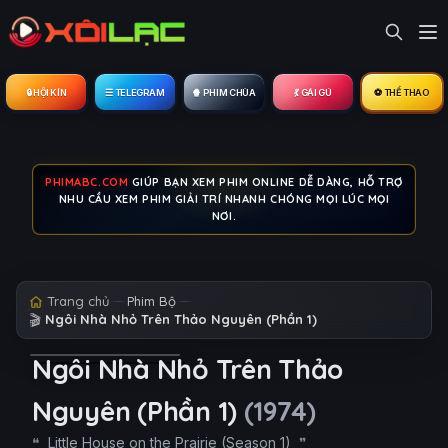
🔒︎ HỘI KÍN
☰ TELEGRAM
🍿 PHIM CHÙA
💃 GÁI GÚ
⚽ THỂ THAO
PHIMABC.COM
GIÚP BẠN XEM PHIM ONLINE DỄ DÀNG, HỖ TRỢ
NHU CẦU XEM PHIM GIẢI TRÍ NHANH CHÓNG MỌI LÚC MỌI
NƠI.
Trang chủ
Phim Bộ
🎬
Ngôi Nhà Nhỏ Trên Thảo Nguyên (Phần 1)
Ngôi Nhà Nhỏ Trên Thảo
Nguyên (Phần 1)
(1974)
Little House on the Prairie (Season 1)