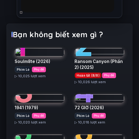
1
2
Bạn không biết xem gì ?
Soulm8te
(2026)
Ransom Canyon (Phần
2)
(2025)
Phim Lẻ
Phụ đề
3
4
Hoàn tất (8/8)
Phụ đề
▷ 10,025 lượt xem
▷ 10,026 lượt xem
1941
(1979)
72 GIỜ
(2026)
5
6
Phim Lẻ
Phụ đề
Phim Lẻ
Phụ đề
▷ 10,020 lượt xem
▷ 10,018 lượt xem