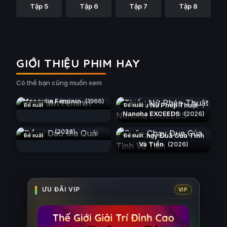
Tập 5
Tập 6
Tập 7
Tập 8
GIỚI THIỆU PHIM HAY
Có thể bạn cũng muốn xem
Masculin Féminin
(1966)
Thiếu Nữ Phép Thuật
Đề xuất
Đề xuất
Nanoha EXCEEDS
(2026)
Đồng Dao Ma Quái
(2026)
Cuộc Chạy Đua Của Tình
Đề xuất
Đề xuất
Và Tiền
(2026)