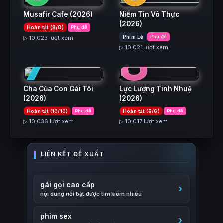
Musafir Cafe
(2026)
Niềm Tin Vô Thực
(2026)
Hoàn tất (8/8)
Phụ đề
7
8
Phim Lẻ
Phụ đề
▷ 10,023 lượt xem
▷ 10,021 lượt xem
Cha Của Con Gái Tôi
Lực Lượng Tinh Nhuệ
(2026)
(2026)
Hoàn tất (10/10)
Phụ đề
Hoàn tất (6/6)
Phụ đề
▷ 10,036 lượt xem
▷ 10,017 lượt xem
gái gọi cao cấp
nội dung nổi bật được tìm kiếm nhiều
phim sex