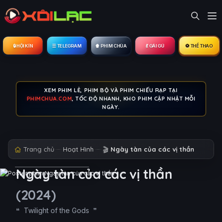
🔒︎ HỘI KÍN
☰ TELEGRAM
🍿 PHIM CHÙA
💃 GÁI GÚ
⚽ THỂ THAO
XEM PHIM LẺ, PHIM BỘ VÀ PHIM CHIẾU RẠP TẠI
PHIMCHUA.COM
, TỐC ĐỘ NHANH, KHO PHIM CẬP NHẬT MỖI
NGÀY.
Trang chủ
Hoạt Hình
🎬
Ngày tàn của các vị thần
Ngày tàn của các vị thần
(2024)
Twilight of the Gods