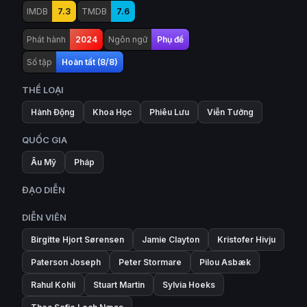
IMDB
7.3
TMDB
7.6
Phát hành
2024
Ngôn ngữ
Phụ đề
Số tập
Hoàn tất (8/8)
THỂ LOẠI
Hành Động
Khoa Học
Phiêu Lưu
Viễn Tưởng
QUỐC GIA
Âu Mỹ
Pháp
ĐẠO DIỄN
DIỄN VIÊN
Birgitte Hjort Sørensen
Jamie Clayton
Kristofer Hivju
Paterson Joseph
Peter Stormare
Pilou Asbæk
Rahul Kohli
Stuart Martin
Sylvia Hoeks