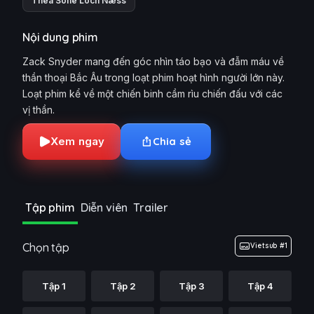
Thea Sofie Loch Næss
Nội dung phim
Zack Snyder mang đến góc nhìn táo bạo và đẫm máu về
thần thoại Bắc Âu trong loạt phim hoạt hình người lớn này.
Loạt phim kể về một chiến binh cầm rìu chiến đấu với các
vị thần.
Xem ngay
Chia sẻ
Tập phim
Diễn viên
Trailer
Chọn tập
Vietsub #1
Tập 1
Tập 2
Tập 3
Tập 4