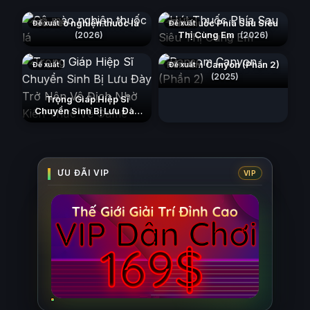
Cô mèo nghiện thuốc lá
Hút Thuốc Phía Sau Siêu
Đề xuất
Đề xuất
Thị Cùng Em
(2026)
(2026)
Ransom Canyon (Phần 2)
Đề xuất
Đề xuất
(2025)
Trọng Giáp Hiệp Sĩ
Chuyển Sinh Bị Lưu Đày
Trở Nên Vô Địch Nhờ Kiến
Thức Về Game
(2026)