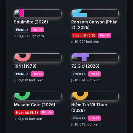
1
2
Soulm8te
(2026)
Ransom Canyon (Phần
2)
(2025)
Phim Lẻ
Phụ đề
3
4
Hoàn tất (8/8)
Phụ đề
▷ 10,024 lượt xem
▷ 10,021 lượt xem
1941
(1979)
72 GIỜ
(2026)
5
6
Phim Lẻ
Phụ đề
Phim Lẻ
Phụ đề
▷ 10,018 lượt xem
▷ 10,014 lượt xem
Musafir Cafe
(2026)
Niềm Tin Vô Thực
(2026)
Hoàn tất (8/8)
Phụ đề
Phim Lẻ
Phụ đề
▷ 10,019 lượt xem
▷ 10,019 lượt xem