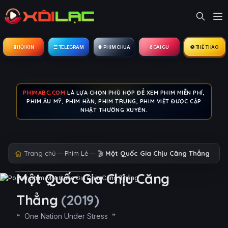
🔒︎ HỘI KÍN
☰ TELEGRAM
🍿 PHIM CHÙA
💃 GÁI GÚ
⚽ THỂ THAO
PHIMABC.COM
LÀ LỰA CHỌN PHÙ HỢP ĐỂ XEM PHIM MIỄN PHÍ,
PHIM ÂU MỸ, PHIM HÀN, PHIM TRUNG, PHIM VIỆT ĐƯỢC CẬP
NHẬT THƯỜNG XUYÊN.
Trang chủ
Phim Lẻ
🎬
Một Quốc Gia Chịu Căng Thẳng
Một Quốc Gia Chịu Căng
Thẳng
(2019)
One Nation Under Stress