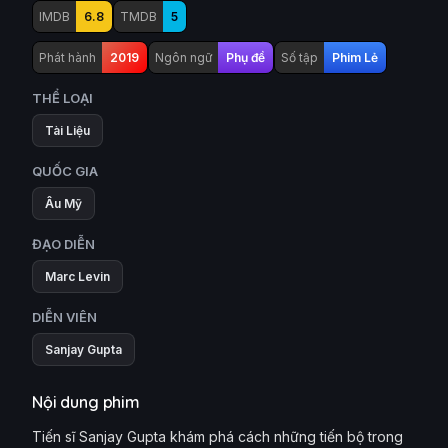
IMDB
6.8
TMDB
5
Phát hành
2019
Ngôn ngữ
Phụ đề
Số tập
Phim Lẻ
THỂ LOẠI
Tài Liệu
QUỐC GIA
Âu Mỹ
ĐẠO DIỄN
Marc Levin
DIỄN VIÊN
Sanjay Gupta
Nội dung phim
Tiến sĩ Sanjay Gupta khám phá cách những tiến bộ trong