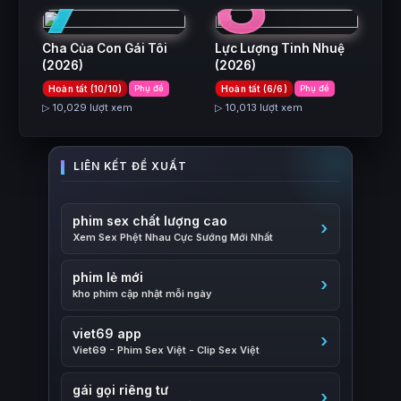
7
8
Cha Của Con Gái Tôi
Lực Lượng Tinh Nhuệ
(2026)
(2026)
Hoàn tất (10/10)
Phụ đề
Hoàn tất (6/6)
Phụ đề
▷ 10,029 lượt xem
▷ 10,013 lượt xem
phim sex chất lượng cao
Xem Sex Phệt Nhau Cực Sướng Mới Nhất
phim lẻ mới
kho phim cập nhật mỗi ngày
viet69 app
Viet69 - Phim Sex Việt - Clip Sex Việt
gái gọi riêng tư