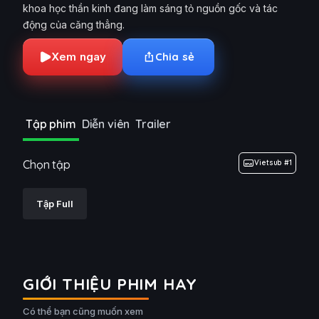
khoa học thần kinh đang làm sáng tỏ nguồn gốc và tác
động của căng thẳng.
Xem ngay
Chia sẻ
Tập phim
Diễn viên
Trailer
Chọn tập
Vietsub #1
Tập Full
GIỚI THIỆU PHIM HAY
Có thể bạn cũng muốn xem