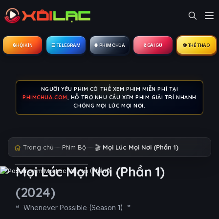
🔒︎ HỘI KÍN
☰ TELEGRAM
🍿 PHIM CHÙA
💃 GÁI GÚ
⚽ THỂ THAO
NGƯỜI YÊU PHIM CÓ THỂ XEM PHIM MIỄN PHÍ TẠI
PHIMCHUA.COM
, HỖ TRỢ NHU CẦU XEM PHIM GIẢI TRÍ NHANH
CHÓNG MỌI LÚC MỌI NƠI.
Trang chủ
Phim Bộ
🎬
Mọi Lúc Mọi Nơi (Phần 1)
Mọi Lúc Mọi Nơi (Phần 1)
(2024)
Whenever Possible (Season 1)