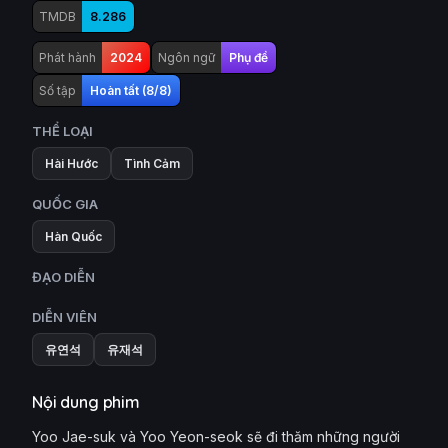
TMDB
8.286
Phát hành
2024
Ngôn ngữ
Phụ đề
Số tập
Hoàn tất (8/8)
THỂ LOẠI
Hài Hước
Tình Cảm
QUỐC GIA
Hàn Quốc
ĐẠO DIỄN
DIỄN VIÊN
유연석
유재석
Nội dung phim
Yoo Jae-suk và Yoo Yeon-seok sẽ đi thăm những người