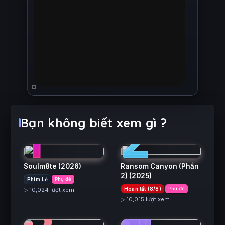
1
2
Bạn không biết xem gì ?
Soulm8te
(2026)
Ransom Canyon (Phần
2)
(2025)
Phim Lẻ
Phụ đề
3
4
Hoàn tất (8/8)
Phụ đề
▷ 10,024 lượt xem
▷ 10,015 lượt xem