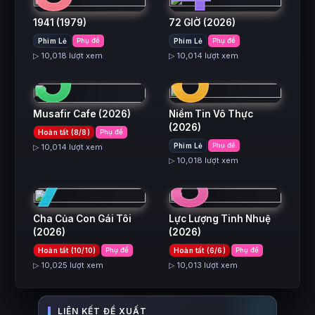
1941
(1979)
72 GIỜ
(2026)
5
6
Phim Lẻ
Phụ đề
Phim Lẻ
Phụ đề
▷ 10,018 lượt xem
▷ 10,014 lượt xem
Musafir Cafe
(2026)
Niềm Tin Vô Thực
(2026)
Hoàn tất (8/8)
Phụ đề
7
8
Phim Lẻ
Phụ đề
▷ 10,014 lượt xem
▷ 10,018 lượt xem
Cha Của Con Gái Tôi
Lực Lượng Tinh Nhuệ
(2026)
(2026)
Hoàn tất (10/10)
Phụ đề
Hoàn tất (6/6)
Phụ đề
▷ 10,025 lượt xem
▷ 10,013 lượt xem