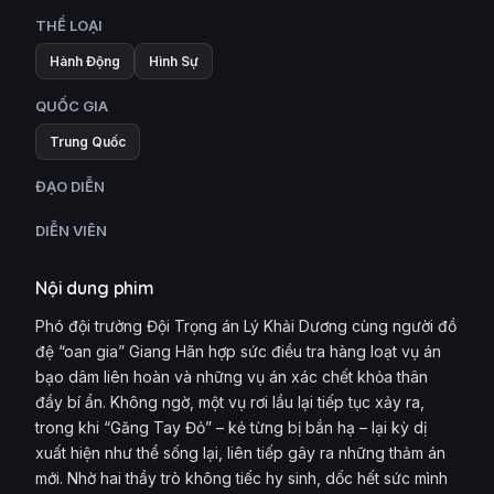
THỂ LOẠI
Hành Động
Hình Sự
QUỐC GIA
Trung Quốc
ĐẠO DIỄN
DIỄN VIÊN
Nội dung phim
Phó đội trưởng Đội Trọng án Lý Khải Dương cùng người đồ
đệ “oan gia” Giang Hãn hợp sức điều tra hàng loạt vụ án
bạo dâm liên hoàn và những vụ án xác chết khỏa thân
đầy bí ẩn. Không ngờ, một vụ rơi lầu lại tiếp tục xảy ra,
trong khi “Găng Tay Đỏ” – kẻ từng bị bắn hạ – lại kỳ dị
xuất hiện như thể sống lại, liên tiếp gây ra những thảm án
mới. Nhờ hai thầy trò không tiếc hy sinh, dốc hết sức mình