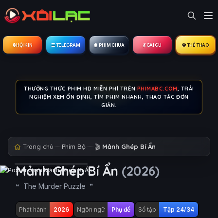
🔒︎ HỘI KÍN
☰ TELEGRAM
🍿 PHIM CHÙA
💃 GÁI GÚ
⚽ THỂ THAO
THƯỞNG THỨC PHIM HD MIỄN PHÍ TRÊN
PHIMABC.COM
, TRẢI
NGHIỆM XEM ỔN ĐỊNH, TÌM PHIM NHANH, THAO TÁC ĐƠN
GIẢN.
Trang chủ
Phim Bộ
🎬
Mảnh Ghép Bí Ẩn
Mảnh Ghép Bí Ẩn
(2026)
The Murder Puzzle
Phát hành
2026
Ngôn ngữ
Phụ đề
Số tập
Tập 24/34