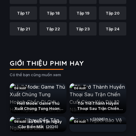
Tập 17
Tập 18
Tập 19
Tập 20
Tập 21
Tập 22
Tập 23
Tập 24
GIỚI THIỆU PHIM HAY
Có thể bạn cũng muốn xem
Đề xuất
Đề xuất
Hell Mode: Game Thủ
Tôi Trở Thành Huyền
Xuất Chúng Tung Hoành
Thoại Sau Trận Chiến
Chốn Dị Giới Hỗn Nguyên
Cuối Cùng Kéo Dài 10
Karna Người Bảo Vệ
(Phần 2)
Năm
(2026)
(2026)
(2026)
Yêu Nhau Đến Tận Ngày
Đề xuất
Đề xuất
Cậu Biến Mất
(2026)