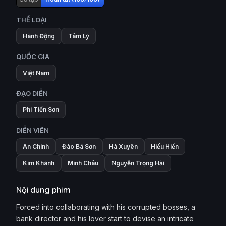
THỂ LOẠI
Hành Động
Tâm Lý
QUỐC GIA
Việt Nam
ĐẠO DIỄN
Phi Tiến Sơn
DIỄN VIÊN
An Chinh
Đào Bá Sơn
Hà Xuyên
Hiếu Hiền
Kim Khánh
Minh Châu
Nguyễn Trọng Hải
Nội dung phim
Forced into collaborating with his corrupted bosses, a
bank director and his lover start to devise an intricate