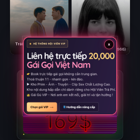
×
Trái tim ngừng nhịp: Mãi
yêu
Masculin Féminin
(2026)
(1966)