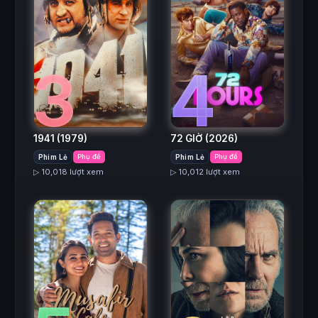
3
4
1941
(1979)
72 GIỜ
(2026)
Phim Lẻ
Phụ đề
Phim Lẻ
Phụ đề
▷ 10,018 lượt xem
▷ 10,012 lượt xem