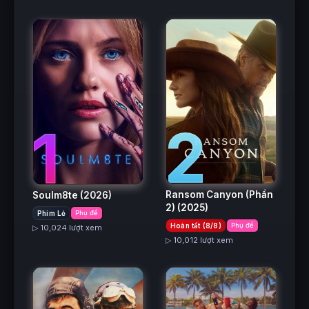
2
1
Ransom Canyon (Phần
Soulm8te
(2026)
2)
(2025)
Phim Lẻ
Phụ đề
Hoàn tất (8/8)
Phụ đề
▷ 10,024 lượt xem
▷ 10,012 lượt xem