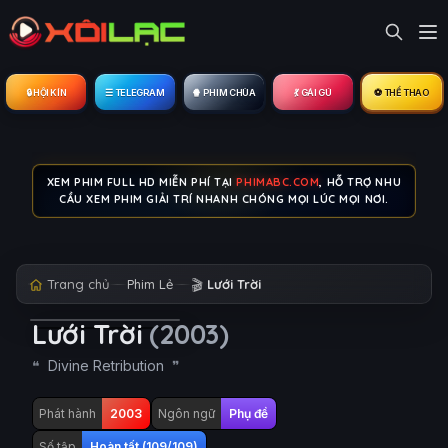
🔒︎ HỘI KÍN
☰ TELEGRAM
🍿 PHIM CHÙA
💃 GÁI GÚ
⚽ THỂ THAO
XEM PHIM FULL HD MIỄN PHÍ TẠI
PHIMABC.COM
, HỖ TRỢ NHU
CẦU XEM PHIM GIẢI TRÍ NHANH CHÓNG MỌI LÚC MỌI NƠI.
Trang chủ
Phim Lẻ
🎬
Lưới Trời
Lưới Trời
(2003)
Divine Retribution
Phát hành
2003
Ngôn ngữ
Phụ đề
Số tập
Hoàn tất (109/109)