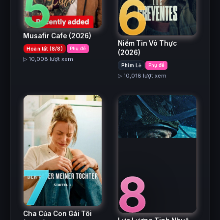
5
6
Musafir Cafe
(2026)
Niềm Tin Vô Thực
Hoàn tất (8/8)
Phụ đề
(2026)
▷ 10,008 lượt xem
Phim Lẻ
Phụ đề
▷ 10,018 lượt xem
7
8
Cha Của Con Gái Tôi