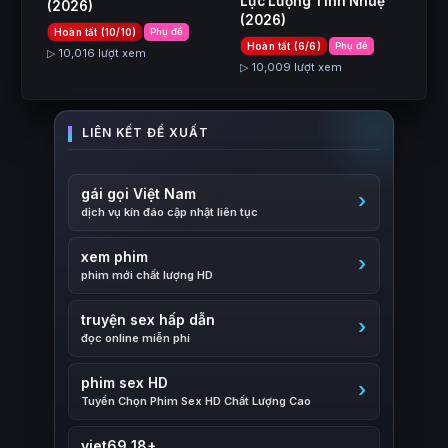
Lực Lượng Tinh Nhuệ
(2026)
(2026)
Hoàn tất (10/10)
Phụ đề
Hoàn tất (6/6)
Phụ đề
▷ 10,016 lượt xem
▷ 10,009 lượt xem
gái gọi Việt Nam
dịch vụ kín đáo cập nhật liên tục
xem phim
phim mới chất lượng HD
truyện sex hấp dẫn
đọc online miễn phí
phim sex HD
Tuyển Chọn Phim Sex HD Chất Lượng Cao
viet69 18+