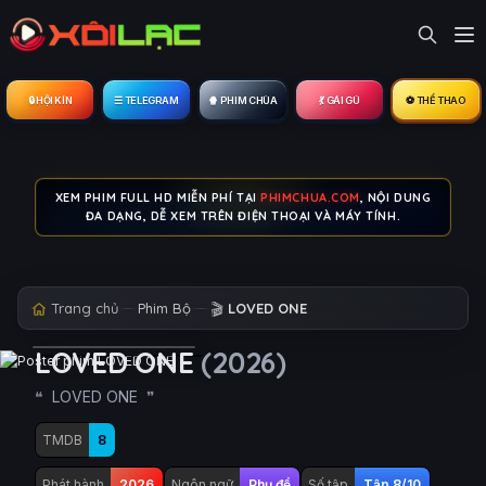
🔒︎ HỘI KÍN
☰ TELEGRAM
🍿 PHIM CHÙA
💃 GÁI GÚ
⚽ THỂ THAO
XEM PHIM FULL HD MIỄN PHÍ TẠI
PHIMCHUA.COM
, NỘI DUNG
ĐA DẠNG, DỄ XEM TRÊN ĐIỆN THOẠI VÀ MÁY TÍNH.
Trang chủ
Phim Bộ
🎬
LOVED ONE
LOVED ONE
(2026)
LOVED ONE
TMDB
8
Phát hành
2026
Ngôn ngữ
Phụ đề
Số tập
Tập 8/10