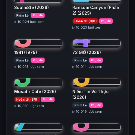
Soulm8te
(2026)
Ransom Canyon (Phần
2)
(2025)
Phim Lẻ
Phụ đề
3
4
Hoàn tất (8/8)
Phụ đề
▷ 10,024 lượt xem
▷ 10,023 lượt xem
1941
(1979)
72 GIỜ
(2026)
5
6
Phim Lẻ
Phụ đề
Phim Lẻ
Phụ đề
▷ 10,018 lượt xem
▷ 10,014 lượt xem
Musafir Cafe
(2026)
Niềm Tin Vô Thực
(2026)
Hoàn tất (8/8)
Phụ đề
7
8
Phim Lẻ
Phụ đề
▷ 10,019 lượt xem
▷ 10,019 lượt xem