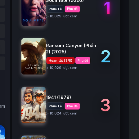
Soulm8te
(2026)
1
Phim Lẻ
Phụ đề
▷ 10,029 lượt xem
Ransom Canyon (Phần
2
2)
(2025)
Hoàn tất (8/8)
Phụ đề
▷ 10,029 lượt xem
1941
(1979)
3
xem
Phim Lẻ
Phụ đề
▷ 10,024 lượt xem