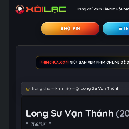
Trang chủ
Phim Lẻ
Phim Bộ
Hoạt
🔒︎ HỘI KÍN
☰ T
PHIMCHUA.COM
GIÚP BẠN XEM PHIM ONLINE DỄ D
Trang chủ
Phim Bộ
Long Sư Vạn Thánh
🎬
Long Sư Vạn Thánh
(2
万圣龍师