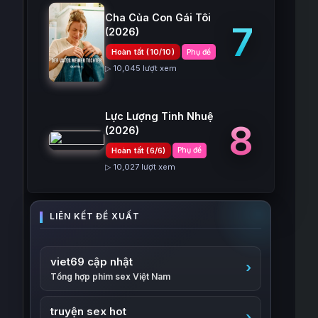
Cha Của Con Gái Tôi
7
(2026)
Hoàn tất (10/10)
Phụ đề
▷ 10,045 lượt xem
Lực Lượng Tinh Nhuệ
8
(2026)
Hoàn tất (6/6)
Phụ đề
▷ 10,027 lượt xem
viet69 cập nhật
Tổng hợp phim sex Việt Nam
truyện sex hot