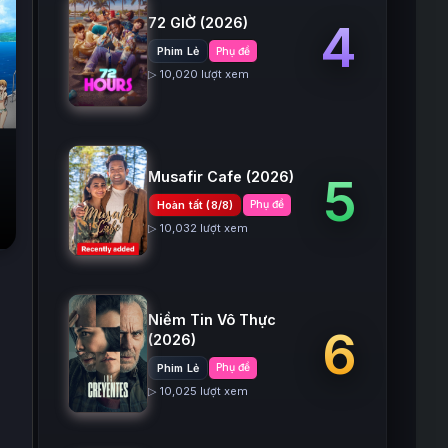
72 GIỜ
(2026)
4
Phim Lẻ
Phụ đề
▷ 10,020 lượt xem
Musafir Cafe
(2026)
5
Hoàn tất (8/8)
Phụ đề
▷ 10,032 lượt xem
Niềm Tin Vô Thực
6
(2026)
Phim Lẻ
Phụ đề
▷ 10,025 lượt xem