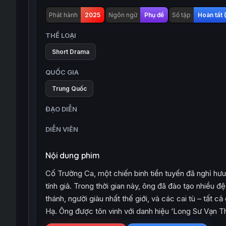
Phát hành
2025
Ngôn ngữ
Phụ đề
Số tập
Hoàn tất 
THỂ LOẠI
Short Drama
QUỐC GIA
Trung Quốc
ĐẠO DIỄN
DIỄN VIÊN
Nội dung phim
Cố Trường Ca, một chiến binh tiền tuyến đã nghỉ hưu
tính giả. Trong thời gian này, ông đã đào tạo nhiều đ
thánh, người giàu nhất thế giới, và các cai tù – tất c
Hạ. Ông được tôn vinh với danh hiệu ‘Long Sư Vạn Th