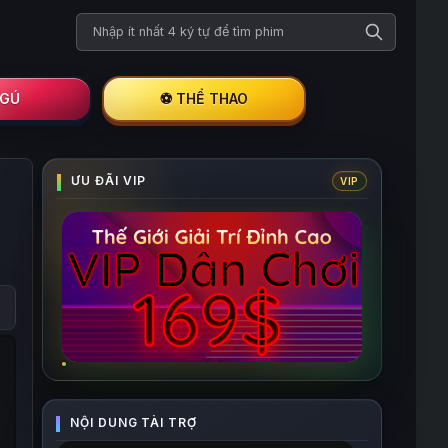
Tìm kiếm phim
I GÚ
⚽ THỂ THAO