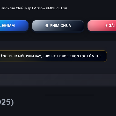
 Hình
Phim Chiếu Rạp
TV Shows
IMDB
VIET69
ELEGRAM
🍿 PHIM CHÙA
💃 GÁ
ÀNG, PHIM MỚI, PHIM HAY, PHIM HOT ĐƯỢC CHỌN LỌC LIÊN TỤC.
025)