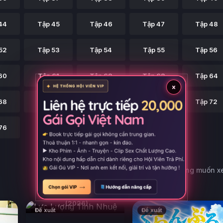
44
Tập 45
Tập 46
Tập 47
Tập 48
52
Tập 53
Tập 54
Tập 55
Tập 56
60
Tập 61
Tập 62
Tập 63
Tập 64
×
68
Tập 69
Tập 70
Tập 71
Tập 72
76
Có thể bạn cũng muốn 
Lực Lượng Tinh Nhuệ
(2026)
Đề xuất
Đề xuất