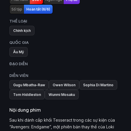
Số tập
Hoàn tất (6/6)
THỂ LOẠI
Chính kịch
QUỐC GIA
Âu Mỹ
ĐẠO DIỄN
DIỄN VIÊN
Gugu Mbatha-Raw
Owen Wilson
Sophia Di Martino
Tom Hiddleston
Wunmi Mosaku
Nội dung phim
Sau khi đánh cắp khối Tesseract trong các sự kiện của
“Avengers: Endgame”, một phiên bản thay thế của Loki