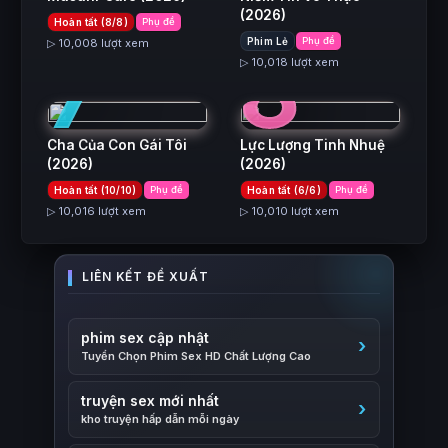
(2026)
Hoàn tất (8/8)
Phụ đề
7
8
Phim Lẻ
Phụ đề
▷ 10,008 lượt xem
▷ 10,018 lượt xem
Cha Của Con Gái Tôi
Lực Lượng Tinh Nhuệ
(2026)
(2026)
Hoàn tất (10/10)
Phụ đề
Hoàn tất (6/6)
Phụ đề
▷ 10,016 lượt xem
▷ 10,010 lượt xem
phim sex cập nhật
Tuyển Chọn Phim Sex HD Chất Lượng Cao
truyện sex mới nhất
kho truyện hấp dẫn mỗi ngày