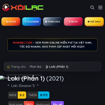
🔒︎ HỘI KÍN
☰ TELEGRAM
🍿 PHIM CHÙA
💃 GÁI GÚ
⚽ THỂ THAO
PHIMABC.COM
– XEM PHIM ONLINE MIỄN PHÍ TẠI VIỆT NAM,
TỐC ĐỘ NHANH, KHO PHIM CẬP NHẬT MỖI NGÀY.
Trang chủ
Phim Bộ
🎬
Loki (Phần 1)
Loki (Phần 1)
(2021)
Loki (Season 1)
IMDB
8.2
TMDB
8.172
Phát hành
2021
Ngôn ngữ
Phụ đề