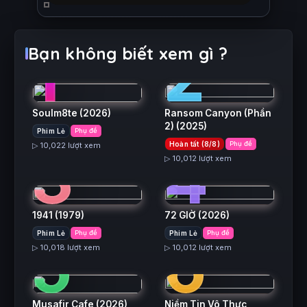
1
2
Bạn không biết xem gì ?
Soulm8te
(2026)
Ransom Canyon (Phần
2)
(2025)
Phim Lẻ
Phụ đề
3
4
Hoàn tất (8/8)
Phụ đề
▷ 10,022 lượt xem
▷ 10,012 lượt xem
1941
(1979)
72 GIỜ
(2026)
5
6
Phim Lẻ
Phụ đề
Phim Lẻ
Phụ đề
▷ 10,018 lượt xem
▷ 10,012 lượt xem
Musafir Cafe
(2026)
Niềm Tin Vô Thực