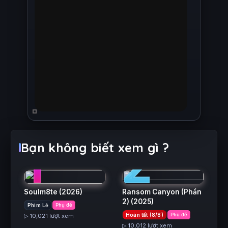
1
2
Bạn không biết xem gì ?
Soulm8te
(2026)
Ransom Canyon (Phần
2)
(2025)
Phim Lẻ
Phụ đề
Hoàn tất (8/8)
Phụ đề
▷ 10,021 lượt xem
▷ 10,012 lượt xem