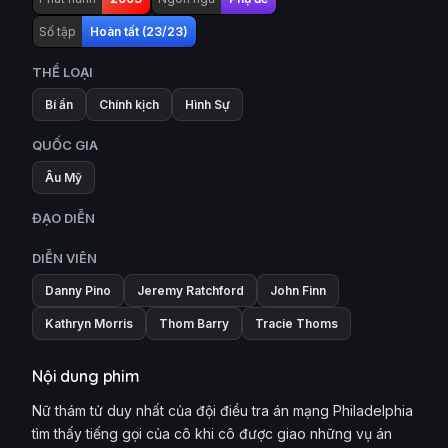
Số tập
Hoàn tất (23/23)
THỂ LOẠI
Bí ẩn
Chính kịch
Hình Sự
QUỐC GIA
Âu Mỹ
ĐẠO DIỄN
DIỄN VIÊN
Danny Pino
Jeremy Ratchford
John Finn
Kathryn Morris
Thom Barry
Tracie Thoms
Nội dung phim
Nữ thám tử duy nhất của đội điều tra án mạng Philadelphia
tìm thấy tiếng gọi của cô khi cô được giao những vụ án