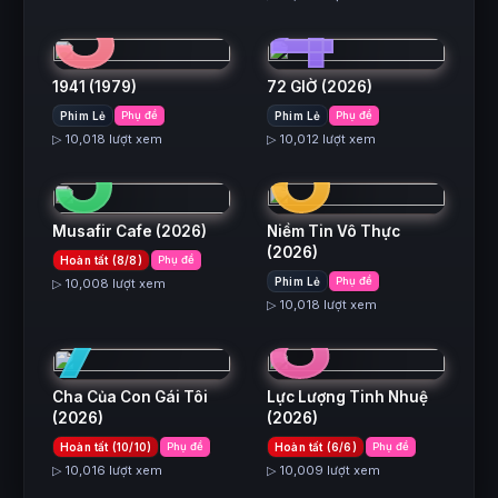
3
4
1941
(1979)
72 GIỜ
(2026)
5
6
Phim Lẻ
Phụ đề
Phim Lẻ
Phụ đề
▷ 10,018 lượt xem
▷ 10,012 lượt xem
Musafir Cafe
(2026)
Niềm Tin Vô Thực
(2026)
Hoàn tất (8/8)
Phụ đề
7
8
Phim Lẻ
Phụ đề
▷ 10,008 lượt xem
▷ 10,018 lượt xem
Cha Của Con Gái Tôi
Lực Lượng Tinh Nhuệ
(2026)
(2026)
Hoàn tất (10/10)
Phụ đề
Hoàn tất (6/6)
Phụ đề
▷ 10,016 lượt xem
▷ 10,009 lượt xem