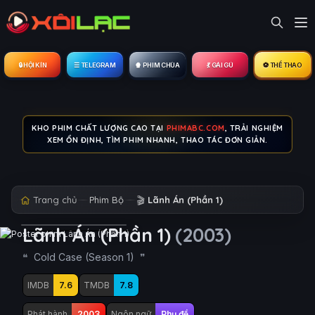
🔒︎ HỘI KÍN
☰ TELEGRAM
🍿 PHIM CHÙA
💃 GÁI GÚ
⚽ THỂ THAO
KHO PHIM CHẤT LƯỢNG CAO TẠI
PHIMABC.COM
, TRẢI NGHIỆM
XEM ỔN ĐỊNH, TÌM PHIM NHANH, THAO TÁC ĐƠN GIẢN.
Trang chủ
Phim Bộ
🎬
Lãnh Án (Phần 1)
Lãnh Án (Phần 1)
(2003)
Cold Case (Season 1)
IMDB
7.6
TMDB
7.8
Phát hành
2003
Ngôn ngữ
Phụ đề