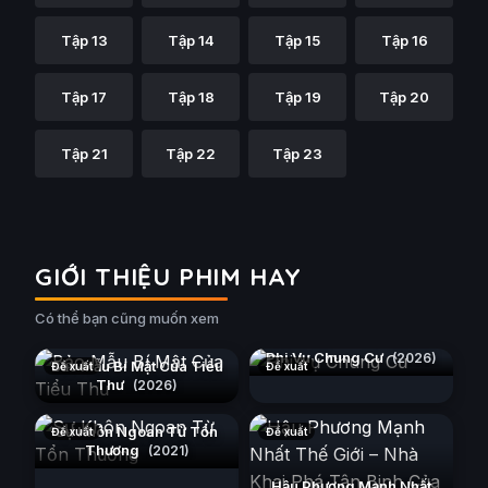
Tập 13
Tập 14
Tập 15
Tập 16
Tập 17
Tập 18
Tập 19
Tập 20
Tập 21
Tập 22
Tập 23
GIỚI THIỆU PHIM HAY
Có thể bạn cũng muốn xem
Phi Vụ Chung Cư
(2026)
Bảo Mẫu Bí Mật Của Tiểu
Đề xuất
Đề xuất
Thư
(2026)
Sự Khôn Ngoan Từ Tổn
Đề xuất
Đề xuất
Thương
(2021)
Hậu Phương Mạnh Nhất