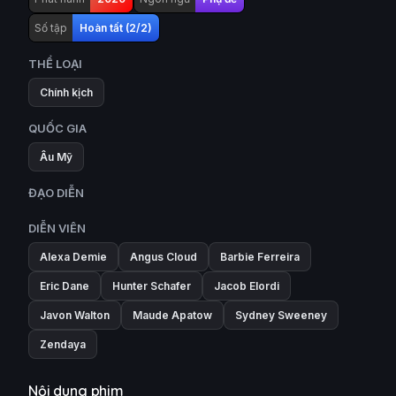
Số tập
Hoàn tất (2/2)
THỂ LOẠI
Chính kịch
QUỐC GIA
Âu Mỹ
ĐẠO DIỄN
DIỄN VIÊN
Alexa Demie
Angus Cloud
Barbie Ferreira
Eric Dane
Hunter Schafer
Jacob Elordi
Javon Walton
Maude Apatow
Sydney Sweeney
Zendaya
Nội dung phim