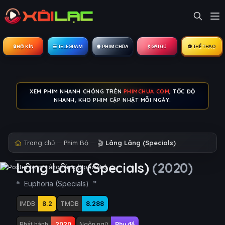
🔒︎ HỘI KÍN
☰ TELEGRAM
🍿 PHIM CHÙA
💃 GÁI GÚ
⚽ THỂ THAO
XEM PHIM NHANH CHÓNG TRÊN
PHIMCHUA.COM
, TỐC ĐỘ
NHANH, KHO PHIM CẬP NHẬT MỖI NGÀY.
Trang chủ
Phim Bộ
🎬
Lâng Lâng (Specials)
Lâng Lâng (Specials)
(2020)
Euphoria (Specials)
IMDB
8.2
TMDB
8.288
Phát hành
2020
Ngôn ngữ
Phụ đề