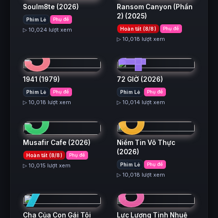
Soulm8te
(2026)
Ransom Canyon (Phần
2)
(2025)
Phim Lẻ
Phụ đề
3
4
Hoàn tất (8/8)
Phụ đề
▷ 10,024 lượt xem
▷ 10,018 lượt xem
1941
(1979)
72 GIỜ
(2026)
5
6
Phim Lẻ
Phụ đề
Phim Lẻ
Phụ đề
▷ 10,018 lượt xem
▷ 10,014 lượt xem
Musafir Cafe
(2026)
Niềm Tin Vô Thực
(2026)
Hoàn tất (8/8)
Phụ đề
7
8
Phim Lẻ
Phụ đề
▷ 10,015 lượt xem
▷ 10,018 lượt xem
Cha Của Con Gái Tôi
Lực Lượng Tinh Nhuệ