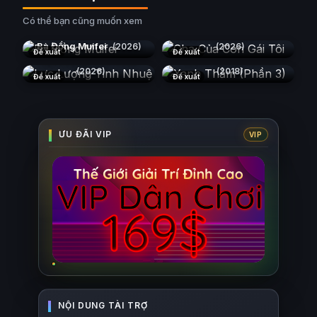
Có thể bạn cũng muốn xem
Cha Của Con Gái Tôi
Bà Đồng Muifei
(2026)
(2026)
Đề xuất
Đề xuất
Lực Lượng Tinh Nhuệ
Xanh Thẳm (Phần 3)
(2026)
(2018)
Đề xuất
Đề xuất