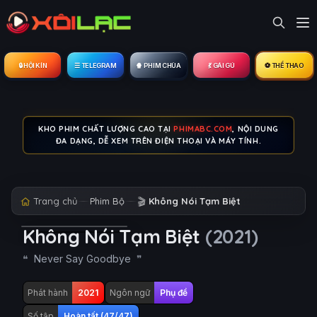
🔒︎ HỘI KÍN
☰ TELEGRAM
🍿 PHIM CHÙA
💃 GÁI GÚ
⚽ THỂ THAO
KHO PHIM CHẤT LƯỢNG CAO TẠI
PHIMABC.COM
, NỘI DUNG
ĐA DẠNG, DỄ XEM TRÊN ĐIỆN THOẠI VÀ MÁY TÍNH.
Trang chủ
Phim Bộ
🎬
Không Nói Tạm Biệt
Không Nói Tạm Biệt
(2021)
Never Say Goodbye
Phát hành
2021
Ngôn ngữ
Phụ đề
Số tập
Hoàn tất (47/47)