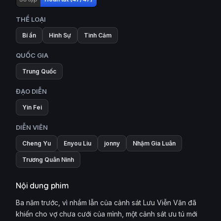
THỂ LOẠI
Bí ẩn
Hình Sự
Tình Cảm
QUỐC GIA
Trung Quốc
ĐẠO DIỄN
Yin Fei
DIỄN VIÊN
Cheng Yu
Enyou Liu
jonny
Nhậm Gia Luân
Trương Quân Ninh
Nội dung phim
Ba năm trước, vì nhầm lẫn của cảnh sát Lưu Viễn Văn đã
khiến cho vợ chưa cưới của mình, một cảnh sát ưu tú mới