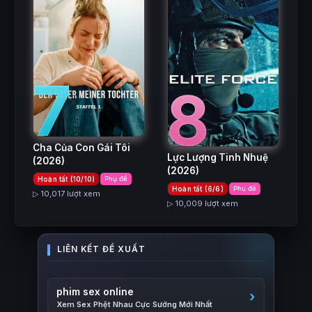
7
8
Cha Của Con Gái Tôi
Lực Lượng Tinh Nhuệ
(2026)
(2026)
Hoàn tất (10/10)
Phụ đề
Hoàn tất (6/6)
Phụ đề
▷ 10,017 lượt xem
▷ 10,009 lượt xem
phim sex online
Xem Sex Phệt Nhau Cực Sướng Mới Nhất