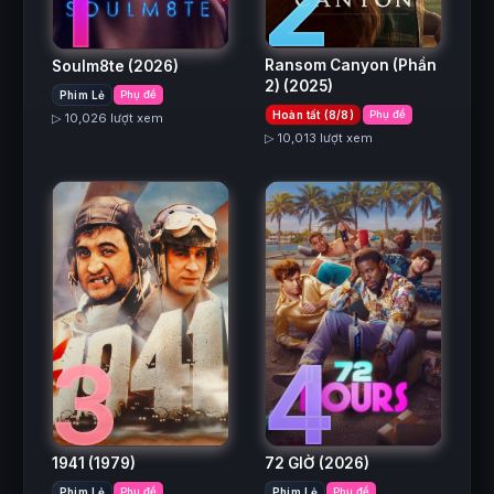
2
1
Ransom Canyon (Phần
Soulm8te
(2026)
2)
(2025)
Phim Lẻ
Phụ đề
Hoàn tất (8/8)
Phụ đề
▷ 10,026 lượt xem
▷ 10,013 lượt xem
3
4
1941
(1979)
72 GIỜ
(2026)
Phim Lẻ
Phụ đề
Phim Lẻ
Phụ đề