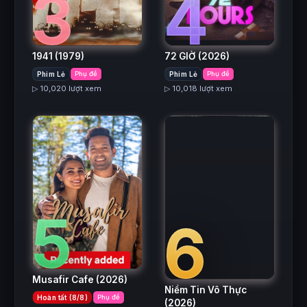
3
4
1941
(1979)
72 GIỜ
(2026)
Phim Lẻ
Phụ đề
Phim Lẻ
Phụ đề
▷ 10,020 lượt xem
▷ 10,018 lượt xem
5
6
Musafir Cafe
(2026)
Niềm Tin Vô Thực
Hoàn tất (8/8)
Phụ đề
(2026)