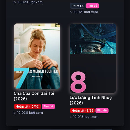
▷ 10,023 lượt xem
Phim Lẻ
Phụ đề
▷ 10,021 lượt xem
7
8
Cha Của Con Gái Tôi
Lực Lượng Tinh Nhuệ
(2026)
(2026)
Hoàn tất (10/10)
Phụ đề
Hoàn tất (6/6)
Phụ đề
▷ 10,036 lượt xem
▷ 10,018 lượt xem