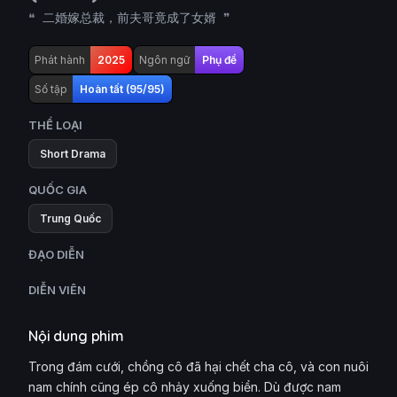
二婚嫁总裁，前夫哥竟成了女婿
Phát hành
2025
Ngôn ngữ
Phụ đề
Số tập
Hoàn tất (95/95)
THỂ LOẠI
Short Drama
QUỐC GIA
Trung Quốc
ĐẠO DIỄN
DIỄN VIÊN
Nội dung phim
Trong đám cưới, chồng cô đã hại chết cha cô, và con nuôi
nam chính cũng ép cô nhảy xuống biển. Dù được nam