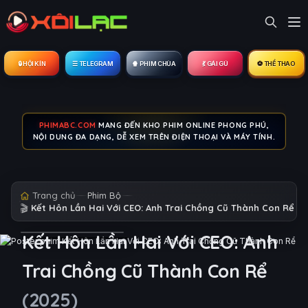
🔒︎ HỘI KÍN
☰ TELEGRAM
🍿 PHIM CHÙA
💃 GÁI GÚ
⚽ THỂ THAO
PHIMABC.COM
MANG ĐẾN KHO PHIM ONLINE PHONG PHÚ,
NỘI DUNG ĐA DẠNG, DỄ XEM TRÊN ĐIỆN THOẠI VÀ MÁY TÍNH.
Trang chủ
Phim Bộ
🎬
Kết Hôn Lần Hai Với CEO: Anh Trai Chồng Cũ Thành Con Rể
Kết Hôn Lần Hai Với CEO: Anh
Trai Chồng Cũ Thành Con Rể
(2025)