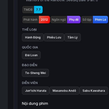
TMDB
7.7
Phát hành
2012
Ngôn ngữ
Phụ đề
Số tập
Phim Lẻ
THỂ LOẠI
Hành Động
Phiêu Lưu
Tâm Lý
QUỐC GIA
Đài Loan
ĐẠO DIỄN
Te-Sheng Wei
DIỄN VIÊN
Jun'ichi Haruta
Masanobu Andô
Sabu Kawahara
Nội dung phim