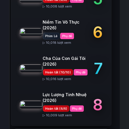
▷ 10,008 lượt xem
Niềm Tin Vô Thực
6
(2026)
Phim Lẻ
Phụ đề
▷ 10,018 lượt xem
Cha Của Con Gái Tôi
7
(2026)
Hoàn tất (10/10)
Phụ đề
▷ 10,016 lượt xem
Lực Lượng Tinh Nhuệ
8
(2026)
Hoàn tất (6/6)
Phụ đề
▷ 10,009 lượt xem