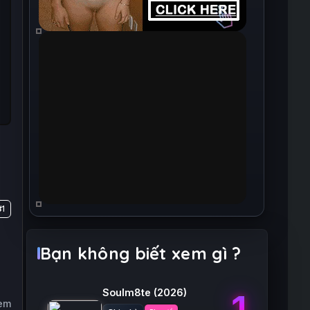
#1
Bạn không biết xem gì ?
Soulm8te
(2026)
1
xem