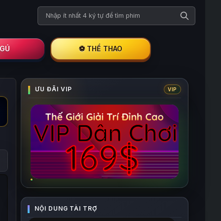
Tìm kiếm phim
I GÚ
⚽ THỂ THAO