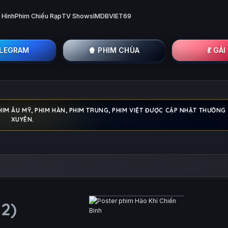
 Hình
Phim Chiếu Rạp
TV Shows
IMDB
VIET69
ELEGRAM
🍿 PHIM CHÙA
💃 GÁ
HIM ÂU MỸ, PHIM HÀN, PHIM TRUNG, PHIM VIỆT ĐƯỢC CẬP NHẬT THƯỜNG
XUYÊN.
12)