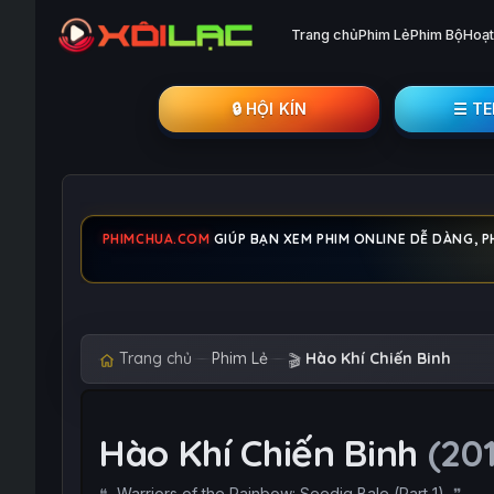
Trang chủ
Phim Lẻ
Phim Bộ
Hoạt
🔒︎ HỘI KÍN
☰ T
PHIMCHUA.COM
GIÚP BẠN XEM PHIM ONLINE DỄ DÀNG, P
Trang chủ
Phim Lẻ
Hào Khí Chiến Binh
🎬
Hào Khí Chiến Binh
(20
Warriors of the Rainbow: Seediq Bale (Part 1)