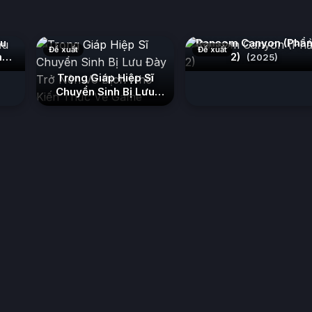
au
Ransom Canyon (Phầ
Đề xuất
Đề xuất
m
2)
(2025)
Trọng Giáp Hiệp Sĩ
Chuyển Sinh Bị Lưu
Đày Trở Nên Vô Địch
Nhờ Kiến Thức Về
Game
(2026)