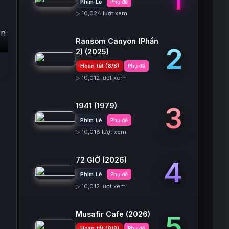
Phim Lẻ
Phụ đề
▷ 10,024 lượt xem
n
Ransom Canyon (Phần
2
2)
(2025)
Hoàn tất (8/8)
Phụ đề
▷ 10,012 lượt xem
1941
(1979)
3
Phim Lẻ
Phụ đề
▷ 10,018 lượt xem
72 GIỜ
(2026)
4
Phim Lẻ
Phụ đề
▷ 10,012 lượt xem
Musafir Cafe
(2026)
5
Hoàn tất (8/8)
Phụ đề