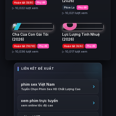
(2026)
Hoàn tất (8/8)
Phụ đề
7
8
Phim Lẻ
Phụ đề
▷ 10,022 lượt xem
▷ 10,021 lượt xem
Cha Của Con Gái Tôi
Lực Lượng Tinh Nhuệ
(2026)
(2026)
Hoàn tất (10/10)
Phụ đề
Hoàn tất (6/6)
Phụ đề
▷ 10,036 lượt xem
▷ 10,017 lượt xem
phim sex Việt Nam
Tuyển Chọn Phim Sex HD Chất Lượng Cao
xem phim trực tuyến
xem online tốc độ cao