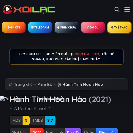
🔒︎ HỘI KÍN
☰ TELEGRAM
🍿 PHIM CHÙA
💃 GÁI GÚ
⚽ THỂ THAO
XEM PHIM FULL HD MIỄN PHÍ TẠI
PHIMABC.COM
, TỐC ĐỘ
NHANH, KHO PHIM CẬP NHẬT MỖI NGÀY.
Trang chủ
Phim Bộ
🎬
Hành Tinh Hoàn Hảo
Hành Tinh Hoàn Hảo
(2021)
A Perfect Planet
IMDB
9
TMDB
8.7
Phát hành
2021
Ngôn ngữ
Phụ đề
Số tập
Sắp chiếu