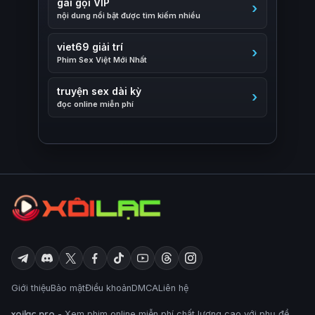
gái gọi VIP
nội dung nổi bật được tìm kiếm nhiều
viet69 giải trí
Phim Sex Việt Mới Nhất
truyện sex dài kỳ
đọc online miễn phí
Giới thiệu
Bảo mật
Điều khoản
DMCA
Liên hệ
xoilac.pro
- Xem phim online miễn phí chất lượng cao với phụ đề