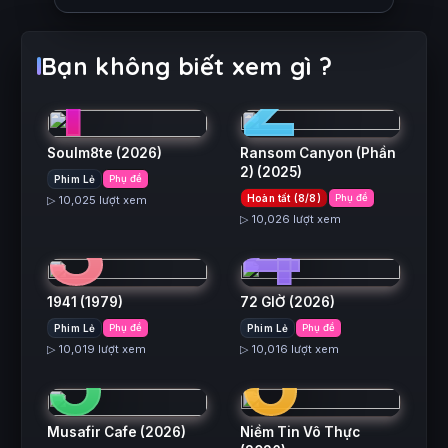
1
2
Bạn không biết xem gì ?
Soulm8te
(2026)
Ransom Canyon (Phần
2)
(2025)
Phim Lẻ
Phụ đề
3
4
Hoàn tất (8/8)
Phụ đề
▷ 10,025 lượt xem
▷ 10,026 lượt xem
1941
(1979)
72 GIỜ
(2026)
5
6
Phim Lẻ
Phụ đề
Phim Lẻ
Phụ đề
▷ 10,019 lượt xem
▷ 10,016 lượt xem
Musafir Cafe
(2026)
Niềm Tin Vô Thực