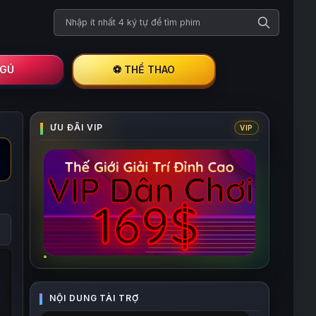
Tìm kiếm phim
I GÚ
⚽ THỂ THAO