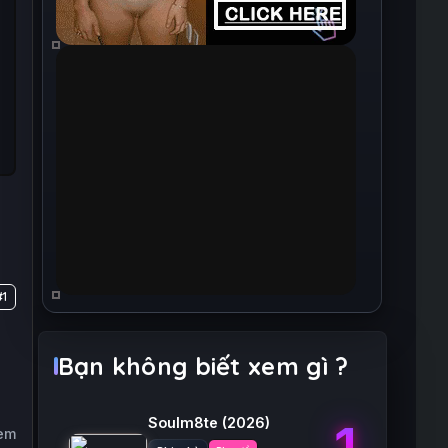
#1
Bạn không biết xem gì ?
Soulm8te
(2026)
1
xem