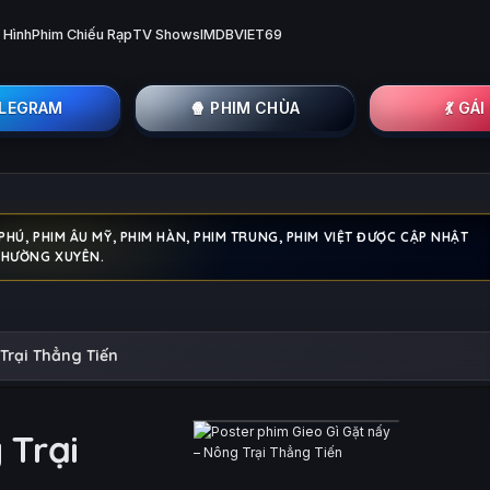
 Hình
Phim Chiếu Rạp
TV Shows
IMDB
VIET69
ELEGRAM
🍿 PHIM CHÙA
💃 GÁ
Ú, PHIM ÂU MỸ, PHIM HÀN, PHIM TRUNG, PHIM VIỆT ĐƯỢC CẬP NHẬT
THƯỜNG XUYÊN.
Trại Thẳng Tiến
 Trại