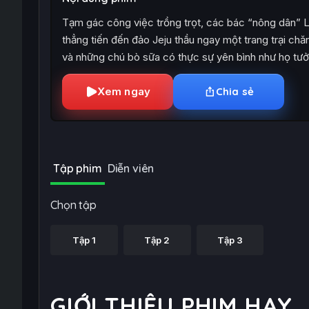
Tạm gác công việc trồng trọt, các bác “nông dân”
thẳng tiến đến đảo Jeju thầu ngay một trang trại chă
và những chú bò sữa có thực sự yên bình như họ tư
Xem ngay
Chia sẻ
Tập phim
Diễn viên
Chọn tập
Tập 1
Tập 2
Tập 3
GIỚI THIỆU PHIM HAY