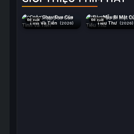
Cuộc Chạy Đua Của
Bảo Mẫu Bí Mật C
Đề xuất
Đề xuất
Tình Và Tiền
Tiểu Thư
(2026)
(2026)