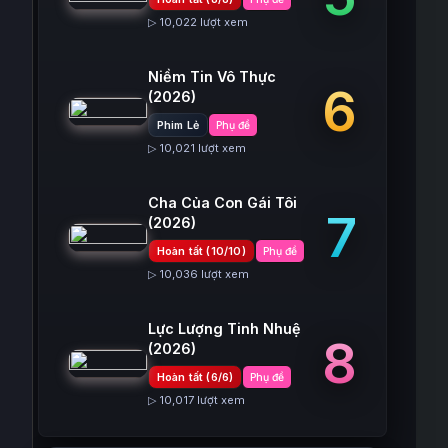
▷ 10,022 lượt xem
Niềm Tin Vô Thực
6
(2026)
Phim Lẻ
Phụ đề
▷ 10,021 lượt xem
Cha Của Con Gái Tôi
7
(2026)
Hoàn tất (10/10)
Phụ đề
▷ 10,036 lượt xem
Lực Lượng Tinh Nhuệ
8
(2026)
Hoàn tất (6/6)
Phụ đề
▷ 10,017 lượt xem