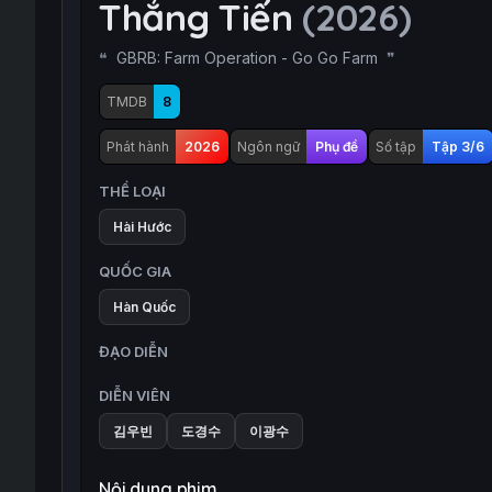
Thẳng Tiến
(2026)
GBRB: Farm Operation - Go Go Farm
TMDB
8
Phát hành
2026
Ngôn ngữ
Phụ đề
Số tập
Tập 3/6
THỂ LOẠI
Hài Hước
QUỐC GIA
Hàn Quốc
ĐẠO DIỄN
DIỄN VIÊN
김우빈
도경수
이광수
Nội dung phim