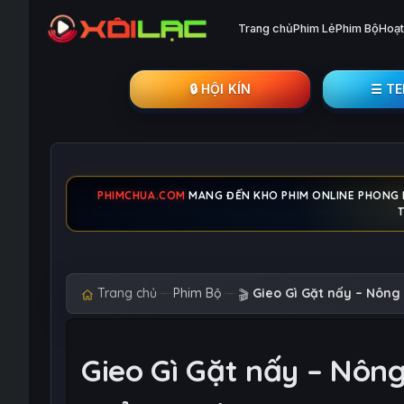
Trang chủ
Phim Lẻ
Phim Bộ
Hoạt
🔒︎ HỘI KÍN
☰ T
PHIMCHUA.COM
MANG ĐẾN KHO PHIM ONLINE PHONG PH
Trang chủ
Phim Bộ
Gieo Gì Gặt nấy – Nông 
🎬
Gieo Gì Gặt nấy – Nông