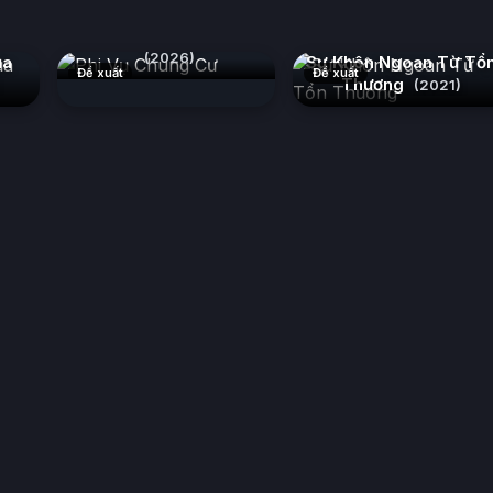
Phi Vụ Chung Cư
(2026)
ủa
Sự Khôn Ngoan Từ Tổ
Đề xuất
Đề xuất
Thương
(2021)