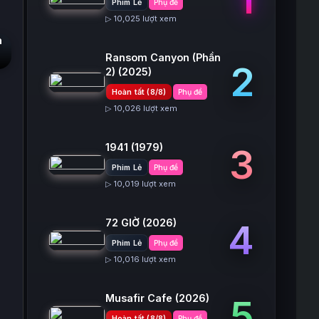
Phim Lẻ
Phụ đề
▷ 10,025 lượt xem
n
Ransom Canyon (Phần
2
2)
(2025)
Hoàn tất (8/8)
Phụ đề
▷ 10,026 lượt xem
1941
(1979)
3
Phim Lẻ
Phụ đề
▷ 10,019 lượt xem
72 GIỜ
(2026)
4
Phim Lẻ
Phụ đề
▷ 10,016 lượt xem
Musafir Cafe
(2026)
5
Hoàn tất (8/8)
Phụ đề