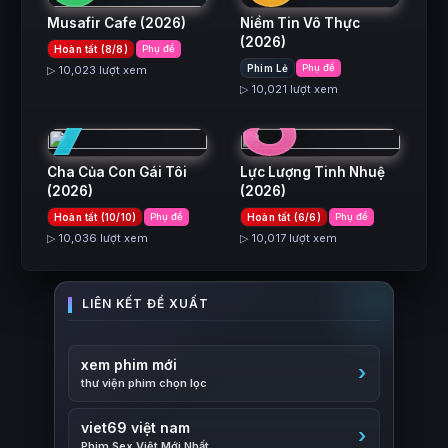
Musafir Cafe
(2026)
Niềm Tin Vô Thực
(2026)
Hoàn tất (8/8)
Phụ đề
7
8
Phim Lẻ
Phụ đề
▷ 10,023 lượt xem
▷ 10,021 lượt xem
Cha Của Con Gái Tôi
Lực Lượng Tinh Nhuệ
(2026)
(2026)
Hoàn tất (10/10)
Phụ đề
Hoàn tất (6/6)
Phụ đề
▷ 10,036 lượt xem
▷ 10,017 lượt xem
xem phim mới
thư viện phim chọn lọc
viet69 việt nam
Phim Sex Việt Mới Nhất