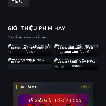
Tập Full
GIỚI THIỆU PHIM HAY
Có thể bạn cũng muốn xem
Tanya Chiến Ký (Phần 2)
Dân Làng Cấp 999 Từ
Đề xuất
Đề xuất
Làng Quê
(2017)
(2026)
Vạn Cổ Thần Đế
(2026)
Cái Chết của Robin Hood
Đề xuất
Đề xuất
(2026)