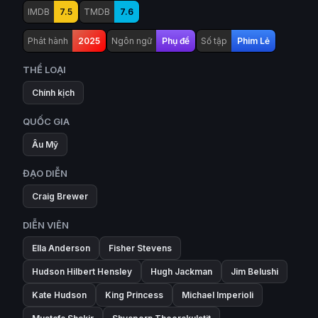
IMDB
7.5
TMDB
7.6
Phát hành
2025
Ngôn ngữ
Phụ đề
Số tập
Phim Lẻ
THỂ LOẠI
Chính kịch
QUỐC GIA
Âu Mỹ
ĐẠO DIỄN
Craig Brewer
DIỄN VIÊN
Ella Anderson
Fisher Stevens
Hudson Hilbert Hensley
Hugh Jackman
Jim Belushi
Kate Hudson
King Princess
Michael Imperioli