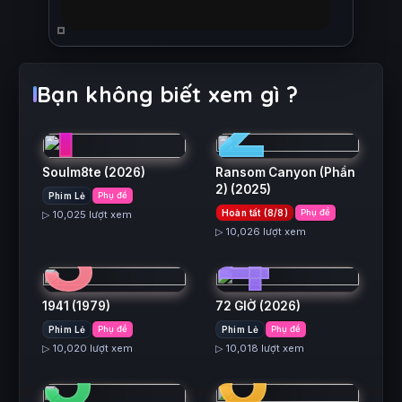
1
2
Bạn không biết xem gì ?
Soulm8te
(2026)
Ransom Canyon (Phần
2)
(2025)
Phim Lẻ
Phụ đề
3
4
Hoàn tất (8/8)
Phụ đề
▷ 10,025 lượt xem
▷ 10,026 lượt xem
1941
(1979)
72 GIỜ
(2026)
5
6
Phim Lẻ
Phụ đề
Phim Lẻ
Phụ đề
▷ 10,020 lượt xem
▷ 10,018 lượt xem