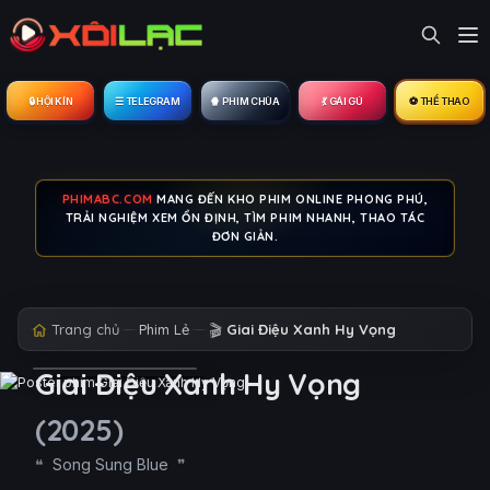
🔒︎ HỘI KÍN
☰ TELEGRAM
🍿 PHIM CHÙA
💃 GÁI GÚ
⚽ THỂ THAO
PHIMABC.COM
MANG ĐẾN KHO PHIM ONLINE PHONG PHÚ,
TRẢI NGHIỆM XEM ỔN ĐỊNH, TÌM PHIM NHANH, THAO TÁC
ĐƠN GIẢN.
Trang chủ
Phim Lẻ
🎬
Giai Điệu Xanh Hy Vọng
Giai Điệu Xanh Hy Vọng
(2025)
Song Sung Blue