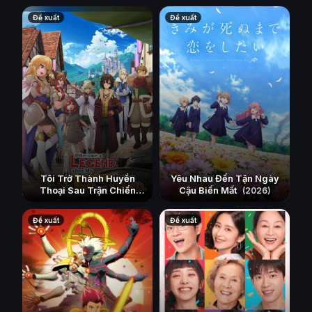
Đề xuất
Đề xuất
Tôi Trở Thành Huyền
Yêu Nhau Đến Tận Ngày
Thoại Sau Trận Chiến
Cậu Biến Mất
(2026)
Cuối Cùng Kéo Dài 10
Năm
(2026)
Đề xuất
Đề xuất