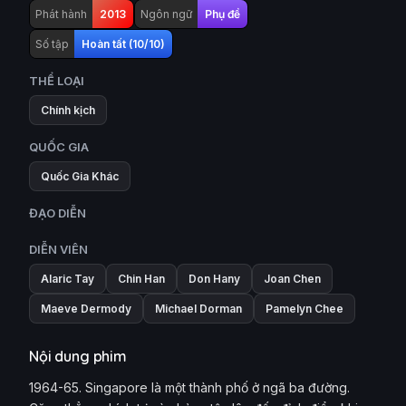
Phát hành
2013
Ngôn ngữ
Phụ đề
Số tập
Hoàn tất (10/10)
THỂ LOẠI
Chính kịch
QUỐC GIA
Quốc Gia Khác
ĐẠO DIỄN
DIỄN VIÊN
Alaric Tay
Chin Han
Don Hany
Joan Chen
Maeve Dermody
Michael Dorman
Pamelyn Chee
Nội dung phim
1964-65. Singapore là một thành phố ở ngã ba đường.