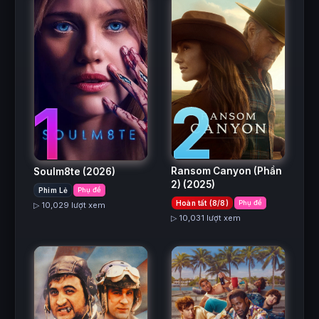
2
1
Ransom Canyon (Phần
Soulm8te
(2026)
2)
(2025)
Phim Lẻ
Phụ đề
Hoàn tất (8/8)
Phụ đề
▷ 10,029 lượt xem
▷ 10,031 lượt xem