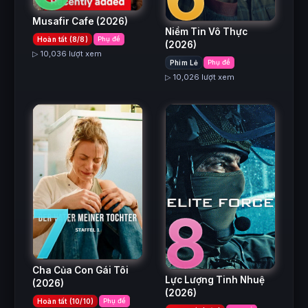
Musafir Cafe
(2026)
Niềm Tin Vô Thực
Hoàn tất (8/8)
Phụ đề
(2026)
▷ 10,036 lượt xem
Phim Lẻ
Phụ đề
▷ 10,026 lượt xem
7
8
Cha Của Con Gái Tôi
Lực Lượng Tinh Nhuệ
(2026)
(2026)
Hoàn tất (10/10)
Phụ đề