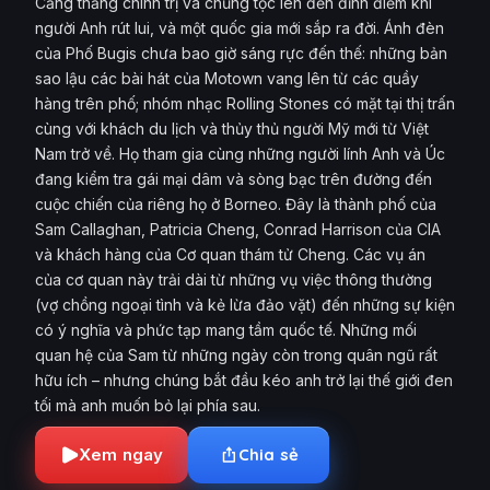
Căng thẳng chính trị và chủng tộc lên đến đỉnh điểm khi
người Anh rút lui, và một quốc gia mới sắp ra đời. Ánh đèn
của Phố Bugis chưa bao giờ sáng rực đến thế: những bản
sao lậu các bài hát của Motown vang lên từ các quầy
hàng trên phố; nhóm nhạc Rolling Stones có mặt tại thị trấn
cùng với khách du lịch và thủy thủ người Mỹ mới từ Việt
Nam trở về. Họ tham gia cùng những người lính Anh và Úc
đang kiểm tra gái mại dâm và sòng bạc trên đường đến
cuộc chiến của riêng họ ở Borneo. Đây là thành phố của
Sam Callaghan, Patricia Cheng, Conrad Harrison của CIA
và khách hàng của Cơ quan thám tử Cheng. Các vụ án
của cơ quan này trải dài từ những vụ việc thông thường
(vợ chồng ngoại tình và kẻ lừa đảo vặt) đến những sự kiện
có ý nghĩa và phức tạp mang tầm quốc tế. Những mối
quan hệ của Sam từ những ngày còn trong quân ngũ rất
hữu ích – nhưng chúng bắt đầu kéo anh trở lại thế giới đen
tối mà anh muốn bỏ lại phía sau.
Xem ngay
Chia sẻ