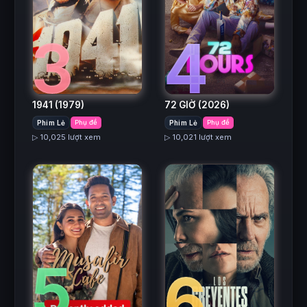
3
4
1941
(1979)
72 GIỜ
(2026)
Phim Lẻ
Phụ đề
Phim Lẻ
Phụ đề
▷ 10,025 lượt xem
▷ 10,021 lượt xem
5
6