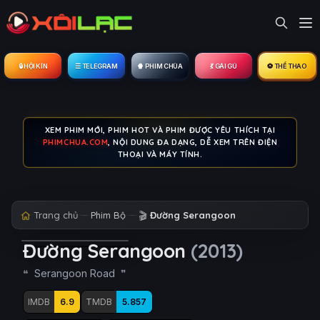
🔒︎ HỘI KÍN
☰ TELEGRAM
🍿 PHIM CHÙA
💃 GÁI GÚ
⚽ THỂ THAO
XEM PHIM MỚI, PHIM HOT VÀ PHIM ĐƯỢC YÊU THÍCH TẠI
PHIMCHUA.COM
, NỘI DUNG ĐA DẠNG, DỄ XEM TRÊN ĐIỆN
THOẠI VÀ MÁY TÍNH.
Trang chủ
Phim Bộ
🎬
Đường Serangoon
Đường Serangoon
(2013)
Serangoon Road
IMDB
6.9
TMDB
5.857