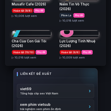
Musafir Cafe
(2026)
Niềm Tin Vô Thực
(2026)
Hoàn tất (8/8)
Phụ đề
7
8
Phim Lẻ
Phụ đề
▷ 10,008 lượt xem
▷ 10,018 lượt xem
Cha Của Con Gái Tôi
Lực Lượng Tinh Nhuệ
(2026)
(2026)
Hoàn tất (10/10)
Phụ đề
Hoàn tất (6/6)
Phụ đề
▷ 10,016 lượt xem
▷ 10,009 lượt xem
viet69
Tổng hợp clip sex Việt Nam
xem phim vietsub
trải nghiệm xem phim ổn định