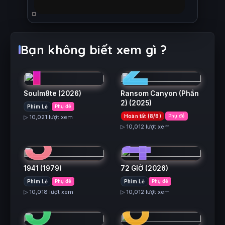
1
2
Bạn không biết xem gì ?
Soulm8te
(2026)
Ransom Canyon (Phần
2)
(2025)
Phim Lẻ
Phụ đề
3
4
Hoàn tất (8/8)
Phụ đề
▷ 10,021 lượt xem
▷ 10,012 lượt xem
1941
(1979)
72 GIỜ
(2026)
5
6
Phim Lẻ
Phụ đề
Phim Lẻ
Phụ đề
▷ 10,018 lượt xem
▷ 10,012 lượt xem