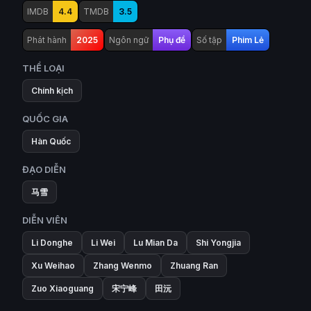
IMDB
4.4
TMDB
3.5
Phát hành
2025
Ngôn ngữ
Phụ đề
Số tập
Phim Lẻ
THỂ LOẠI
Chính kịch
QUỐC GIA
Hàn Quốc
ĐẠO DIỄN
马雪
DIỄN VIÊN
Li Donghe
Li Wei
Lu Mian Da
Shi Yongjia
Xu Weihao
Zhang Wenmo
Zhuang Ran
Zuo Xiaoguang
宋宁峰
田沅