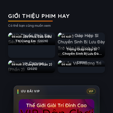
GIỚI THIỆU PHIM HAY
Có thể bạn cũng muốn xem
Hút Thuốc Phía Sau Siêu
Đề xuất
Đề xuất
Thị Cùng Em
(2026)
Trọng Giáp Hiệp Sĩ
Chuyển Sinh Bị Lưu Đày
Trở Nên Vô Địch Nhờ Kiến
Xuân Về Phượng Trì
Thức Về Game
(2026)
(2026)
Ransom Canyon (Phần 2)
Đề xuất
Đề xuất
(2025)