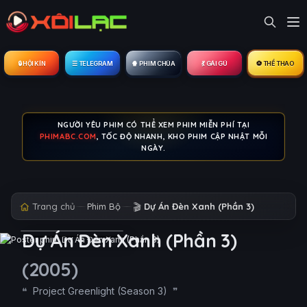
🔒︎ HỘI KÍN
☰ TELEGRAM
🍿 PHIM CHÙA
💃 GÁI GÚ
⚽ THỂ THAO
NGƯỜI YÊU PHIM CÓ THỂ XEM PHIM MIỄN PHÍ TẠI
PHIMABC.COM
, TỐC ĐỘ NHANH, KHO PHIM CẬP NHẬT MỖI
NGÀY.
Trang chủ
Phim Bộ
🎬
Dự Án Đèn Xanh (Phần 3)
Dự Án Đèn Xanh (Phần 3)
(2005)
Project Greenlight (Season 3)