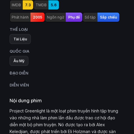
IMDB
7.3
TMDB
5.6
Phát hành
2005
Ngôn ngữ
Phụ đề
Số tập
Sắp chiếu
THỂ LOẠI
Tài Liệu
QUỐC GIA
Âu Mỹ
ĐẠO DIỄN
DIỄN VIÊN
Nội dung phim
Project Greenlight là một loạt phim truyền hình tập trung
vào những nhà làm phim lần đầu được trao cơ hội đạo
diễn một bộ phim truyện. Nó được tạo ra bởi Alex
Keledjian, được phát triển bởi Eli Holzman và được sản