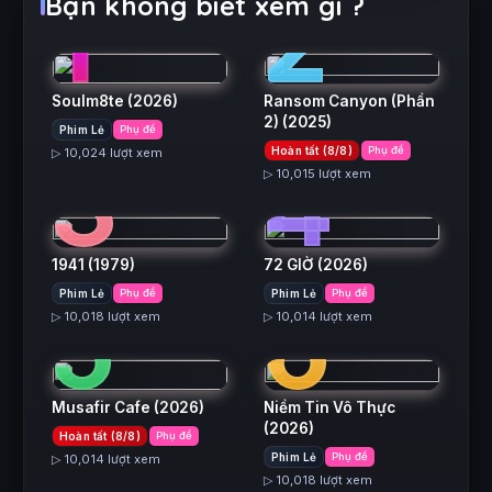
1
2
Bạn không biết xem gì ?
Soulm8te
(2026)
Ransom Canyon (Phần
2)
(2025)
Phim Lẻ
Phụ đề
3
4
Hoàn tất (8/8)
Phụ đề
▷ 10,024 lượt xem
▷ 10,015 lượt xem
1941
(1979)
72 GIỜ
(2026)
5
6
Phim Lẻ
Phụ đề
Phim Lẻ
Phụ đề
▷ 10,018 lượt xem
▷ 10,014 lượt xem
Musafir Cafe
(2026)
Niềm Tin Vô Thực
(2026)
Hoàn tất (8/8)
Phụ đề
Phim Lẻ
Phụ đề
▷ 10,014 lượt xem
▷ 10,018 lượt xem