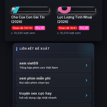
7
8
Cha Của Con Gái Tôi
Lực Lượng Tinh Nhuệ
(2026)
(2026)
Hoàn tất (10/10)
Phụ đề
Hoàn tất (6/6)
Phụ đề
▷ 10,025 lượt xem
▷ 10,013 lượt xem
xem viet69
Tổng hợp phim sex Việt Nam
xem phim miễn phí
thư viện phim chọn lọc
truyện sex cực hay
full nội dung cập nhật nhanh