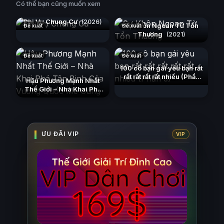
Có thể bạn cũng muốn xem
Phi Vụ Chung Cư
(2026)
Sự Khôn Ngoan Từ Tổn
Đề xuất
Đề xuất
Thương
(2021)
Đề xuất
Đề xuất
100 cô bạn gái yêu bạn rất
rất rất rất rất nhiều (Phần
Hậu Phương Mạnh Nhất
3)
(2023)
Thế Giới – Nhà Khai Phá
Tân Binh Của Vương Quốc
Mê Cung
(2026)