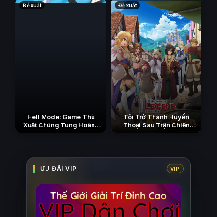
Đề xuất
Đề xuất
Hell Mode: Game Thủ
Tôi Trở Thành Huyền
Xuất Chúng Tung Hoành
Thoại Sau Trận Chiến
Chốn Dị Giới Hỗn Nguyên
Cuối Cùng Kéo Dài 10
(Phần 2)
Năm
(2026)
(2026)