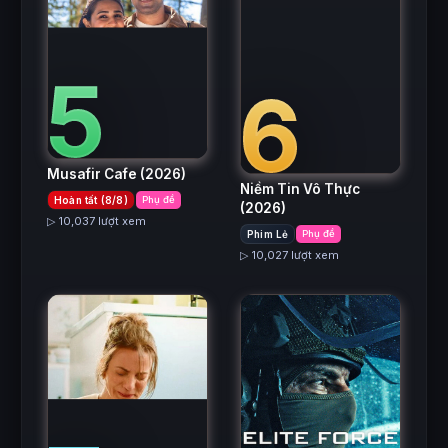
5
6
Musafir Cafe
(2026)
Niềm Tin Vô Thực
Hoàn tất (8/8)
Phụ đề
(2026)
▷ 10,037 lượt xem
Phim Lẻ
Phụ đề
▷ 10,027 lượt xem