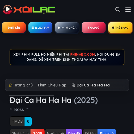
🔒︎ HỘI KÍN
☰ TELEGRAM
🍿 PHIM CHÙA
💃 GÁI GÚ
⚽ THỂ THAO
XEM PHIM FULL HD MIỄN PHÍ TẠI
PHIMABC.COM
, NỘI DUNG ĐA
DẠNG, DỄ XEM TRÊN ĐIỆN THOẠI VÀ MÁY TÍNH.
Trang chủ
Phim Chiếu Rạp
🎬
Đại Ca Ha Ha Ha
Đại Ca Ha Ha Ha
(2025)
Boss
TMDB
6
Phát hành
2025
Ngôn ngữ
Phụ đề
Số tập
Phim Lẻ