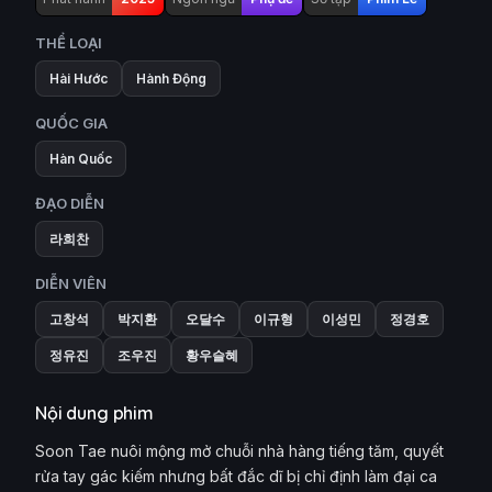
THỂ LOẠI
Hài Hước
Hành Động
QUỐC GIA
Hàn Quốc
ĐẠO DIỄN
라희찬
DIỄN VIÊN
고창석
박지환
오달수
이규형
이성민
정경호
정유진
조우진
황우슬혜
Nội dung phim
Soon Tae nuôi mộng mở chuỗi nhà hàng tiếng tăm, quyết
rửa tay gác kiếm nhưng bất đắc dĩ bị chỉ định làm đại ca