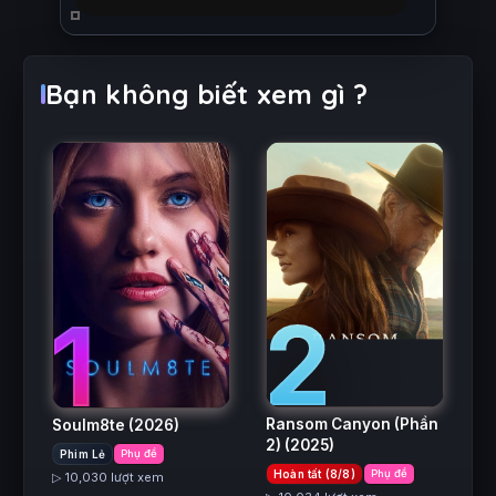
Bạn không biết xem gì ?
2
1
Ransom Canyon (Phần
Soulm8te
(2026)
2)
(2025)
Phim Lẻ
Phụ đề
Hoàn tất (8/8)
Phụ đề
▷ 10,030 lượt xem