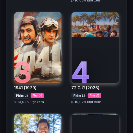
▷ 10,034 lượt xem
3
4
1941
(1979)
72 GIỜ
(2026)
Phim Lẻ
Phụ đề
Phim Lẻ
Phụ đề
▷ 10,026 lượt xem
▷ 10,024 lượt xem